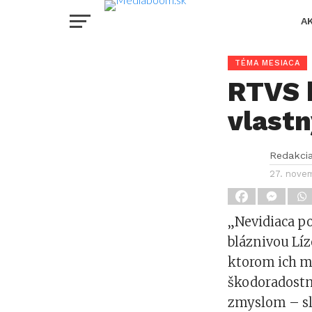
A
TÉMA MESIACA
RTVS 
vlast
Redakci
27. nove
„Nevidiaca p
bláznivou Líz
ktorom ich m
škodoradostný
zmyslom – sl