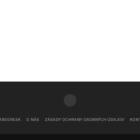
ABOOM.SK
O NÁS
ZÁSADY OCHRANY OSOBNÝCH ÚDAJOV
KON