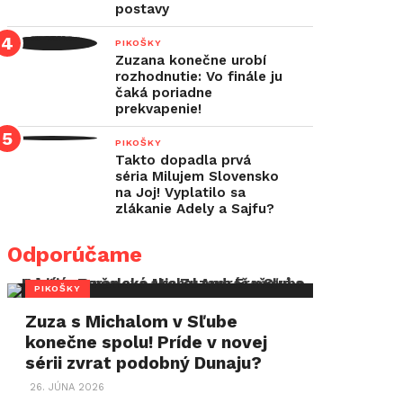
postavy
PIKOŠKY
Zuzana konečne urobí
rozhodnutie: Vo finále ju
čaká poriadne
prekvapenie!
PIKOŠKY
Takto dopadla prvá
séria Milujem Slovensko
na Joj! Vyplatilo sa
zlákanie Adely a Sajfu?
Odporúčame
PIKOŠKY
Zuza s Michalom v Sľube
konečne spolu! Príde v novej
sérii zvrat podobný Dunaju?
26. JÚNA 2026