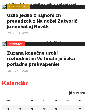
EXKLUZÍVNE
Ožila jedna z najhorších
prevádzok z Na nože! Zatvoriť
ju nechal aj Novák
26. JÚNA 2026
PIKOŠKY
Zuzana konečne urobí
rozhodnutie: Vo finále ju čaká
poriadne prekvapenie!
25. JÚNA 2026
Kalendár
jún 2026
Po
Ut
St
Št
Pi
So
Ne
6
1
2
3
4
5
7