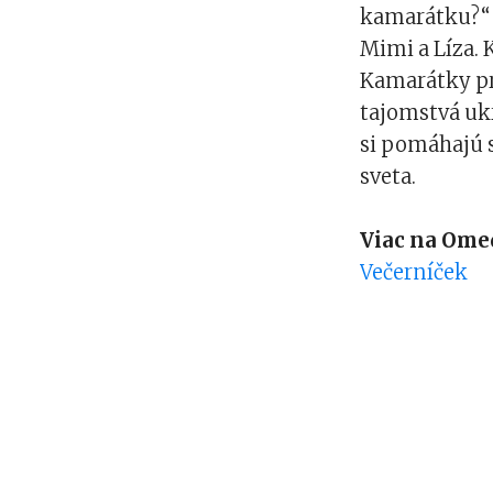
kamarátku?“ 
Mimi a Líza. 
Kamarátky pr
tajomstvá uk
si pomáhajú 
sveta.
Viac na Ome
Večerníček