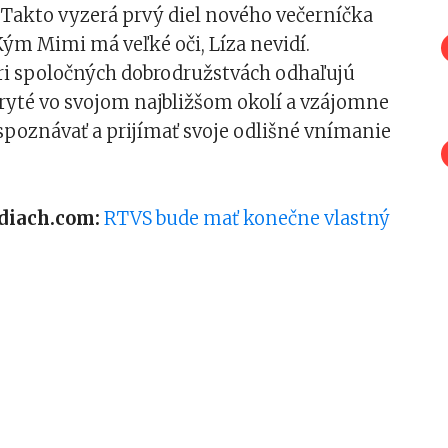
Takto vyzerá prvý diel nového večerníčka
Kým Mimi má veľké oči, Líza nevidí.
i spoločných dobrodružstvách odhaľujú
ryté vo svojom najbližšom okolí a vzájomne
spoznávať a prijímať svoje odlišné vnímanie
diach.com:
RTVS bude mať konečne vlastný