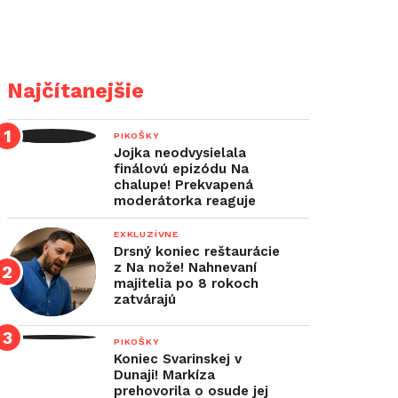
Najčítanejšie
PIKOŠKY
Jojka neodvysielala
finálovú epizódu Na
chalupe! Prekvapená
moderátorka reaguje
EXKLUZÍVNE
Drsný koniec reštaurácie
z Na nože! Nahnevaní
majitelia po 8 rokoch
zatvárajú
PIKOŠKY
Koniec Svarinskej v
Dunaji! Markíza
prehovorila o osude jej