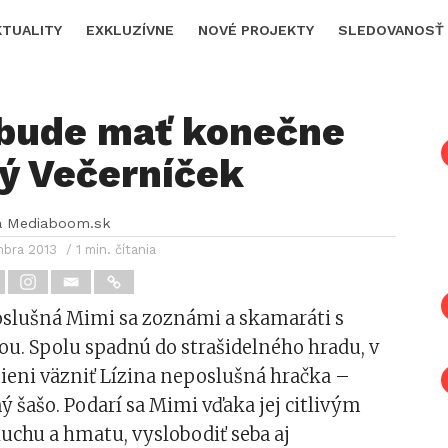
KTUALITY
EXKLUZÍVNE
NOVÉ PROJEKTY
SLEDOVANOSŤ
bude mať konečne
ný Večerníček
a Mediaboom.sk
mbra 2013
/ 1 min. čítania
oslušná Mimi sa zoznámi a skamaráti s
ou. Spolu spadnú do strašidelného hradu, v
ieni väzniť Lízina neposlušná hračka –
 šašo. Podarí sa Mimi vďaka jej citlivým
uchu a hmatu, vyslobodiť seba aj