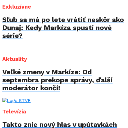
Exkluzívne
Sľub sa má po lete vrátiť neskôr ako
Dunaj: Kedy Markíza spustí nové
série?
Aktuality
Veľké zmeny v Markíze: Od
septembra prekope správy, ďalší
moderátor končí!
Televízia
Takto znie nový hlas v upútavkách