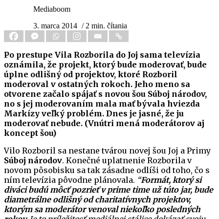
Mediaboom
3. marca 2014
/ 2 min. čítania
Po prestupe Vila Rozborila do Joj sama televízia
oznámila, že projekt, ktorý bude moderovať, bude
úplne odlišný od projektov, ktoré Rozboril
moderoval v ostatných rokoch. Jeho meno sa
otvorene začalo spájať s novou šou Súboj národov,
no s jej moderovaním mala mať bývala hviezda
Markízy veľký problém. Dnes je jasné, že ju
moderovať nebude. (Vnútri mená moderátorov aj
koncept šou)
Vilo Rozboril sa nestane tvárou novej šou Joj a Primy
Súboj národov
. Konečné uplatnenie Rozborila v
novom pôsobisku sa tak zásadne odlíši od toho, čo s
ním televízia pôvodne plánovala.
“
Formát, ktorý si
diváci budú môcť pozrieť v prime time už túto jar, bude
diametrálne odlišný od charitatívnych projektov,
ktorým sa moderátor venoval niekoľko posledných