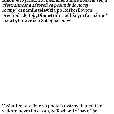
rokov.
Je to príležitosť mediálnej stálice dokázať svoju
všestrannosť a zároveň sa posunúť do novej
roviny,“
oznámila televízia po Rozborilovom
prechode do Joj. „Diametrálne odlišným formátom“
mala byť práve šou Súboj národov.
V zákulisí televízie sa podľa bulvárnych médií vo
veľkom hovorilo o tom, že Rozboril zábavnú šou