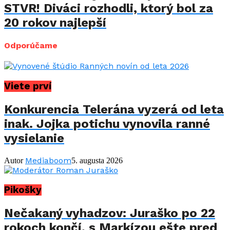
STVR! Diváci rozhodli, ktorý bol za
20 rokov najlepší
Odporúčame
Viete prví
Konkurencia Telerána vyzerá od leta
inak. Jojka potichu vynovila ranné
vysielanie
Mediaboom
Autor
5. augusta 2026
Pikošky
Nečakaný vyhadzov: Juraško po 22
rokoch končí, s Markízou ešte pred