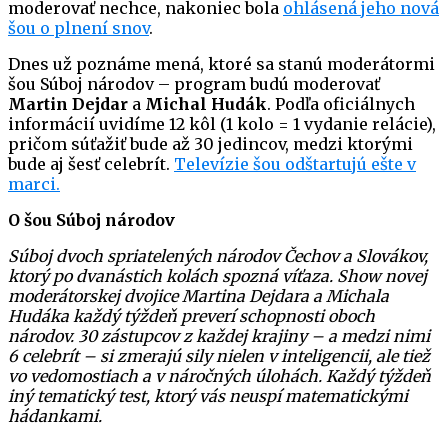
moderovať nechce, nakoniec bola
ohlásená jeho nová
šou o plnení snov
.
Dnes už poznáme mená, ktoré sa stanú moderátormi
šou Súboj národov – program budú moderovať
Martin Dejdar
a
Michal Hudák
. Podľa oficiálnych
informácií uvidíme 12 kôl (1 kolo = 1 vydanie relácie),
pričom súťažiť bude až 30 jedincov, medzi ktorými
bude aj šesť celebrít.
Televízie šou odštartujú ešte v
marci.
O šou Súboj národov
Súboj dvoch spriatelených národov Čechov a Slovákov,
ktorý po dvanástich kolách spozná víťaza. Show novej
moderátorskej dvojice Martina Dejdara a Michala
Hudáka každý týždeň preverí schopnosti oboch
národov. 30 zástupcov z každej krajiny – a medzi nimi
6 celebrít – si zmerajú sily nielen v inteligencii, ale tiež
vo vedomostiach a v náročných úlohách. Každý týždeň
iný tematický test, ktorý vás neuspí matematickými
hádankami.