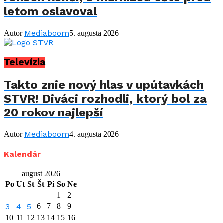
letom oslavoval
Mediaboom
Autor
5. augusta 2026
Televízia
Takto znie nový hlas v upútavkách
STVR! Diváci rozhodli, ktorý bol za
20 rokov najlepší
Mediaboom
Autor
4. augusta 2026
Kalendár
august 2026
Po
Ut
St
Št
Pi
So
Ne
1
2
3
4
5
6
7
8
9
10
11
12
13
14
15
16