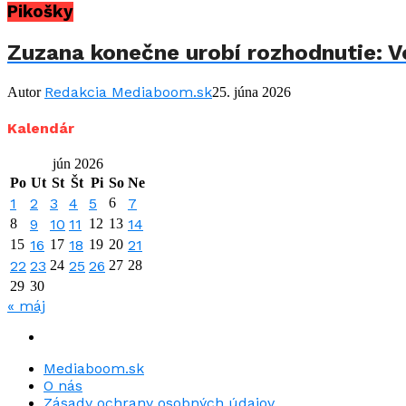
Pikošky
Zuzana konečne urobí rozhodnutie: Vo
Redakcia Mediaboom.sk
Autor
25. júna 2026
Kalendár
jún 2026
Po
Ut
St
Št
Pi
So
Ne
1
2
3
4
5
6
7
8
9
10
11
12
13
14
15
16
17
18
19
20
21
22
23
24
25
26
27
28
29
30
« máj
Mediaboom.sk
O nás
Zásady ochrany osobných údajov