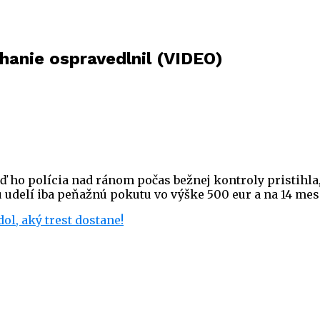
hanie ospravedlnil (VIDEO)
eď ho polícia nad ránom počas bežnej kontroly pristihla
 udelí iba peňažnú pokutu vo výške 500 eur a na 14 mesi
ol, aký trest dostane!