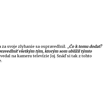
a za svoje zlyhanie sa ospravedlnil.
„
Čo k tomu dodať?
ospravedlniť všetkým tým, ktorým som ublížil týmto
edal na kameru televízie Joj. Snáď si tak z tohto
e.