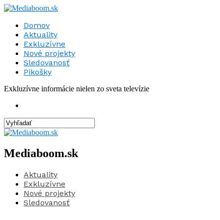
Domov
Aktuality
Exkluzívne
Nové projekty
Sledovanosť
Pikošky
Exkluzívne informácie nielen zo sveta televízie
Mediaboom.sk
Aktuality
Exkluzívne
Nové projekty
Sledovanosť