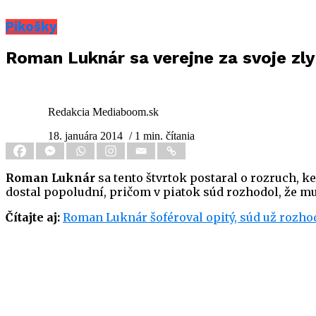
Pikošky
Roman Luknár sa verejne za svoje zly
Redakcia Mediaboom.sk
18. januára 2014
/ 1 min. čítania
Roman Luknár
sa tento štvrtok postaral o rozruch, k
dostal popoludní, pričom v piatok súd rozhodol, že mu
Čítajte aj:
Roman Luknár šoféroval opitý, súd už rozhod