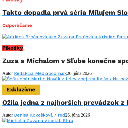
Takto dopadla prvá séria Milujem Slov
Odporúčame
Pikošky
Zuza s Michalom v Sľube konečne spol
Redakcia Mediaboom.sk
Autor
26. júna 2026
Exkluzívne
Ožila jedna z najhorších prevádzok z 
Denisa Kokošková / red
Autor
26. júna 2026