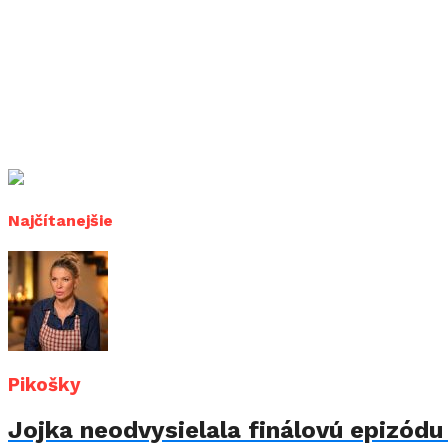
Najčítanejšie
Pikošky
Jojka neodvysielala finálovú epizód