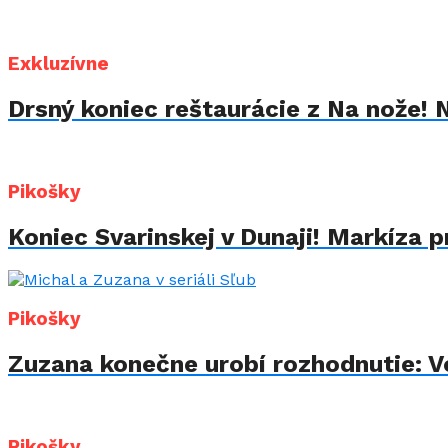
Exkluzívne
Drsný koniec reštaurácie z Na nože! 
Pikošky
Koniec Svarinskej v Dunaji! Markíza p
Pikošky
Zuzana konečne urobí rozhodnutie: Vo
Pikošky