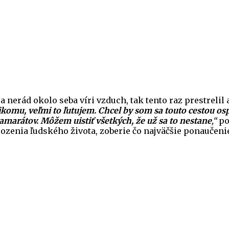
 nerád okolo seba víri vzduch, tak tento raz prestrelil 
o nikomu, veľmi to ľutujem. Chcel by som sa touto cestou 
amarátov. Môžem uistiť všetkých, že už sa to nestane
,“
pov
rozenia ľudského života, zoberie čo najväčšie ponaučeni