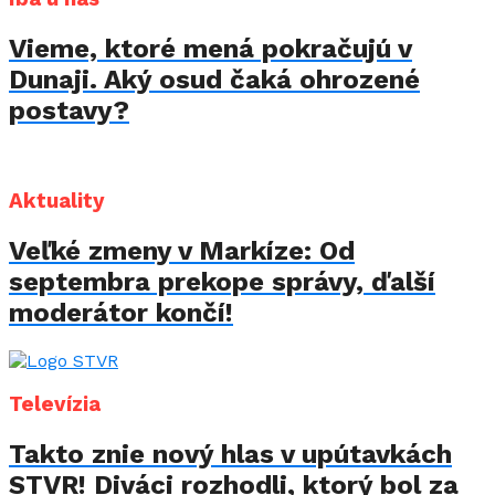
Vieme, ktoré mená pokračujú v
Dunaji. Aký osud čaká ohrozené
postavy?
Aktuality
Veľké zmeny v Markíze: Od
septembra prekope správy, ďalší
moderátor končí!
Televízia
Takto znie nový hlas v upútavkách
STVR! Diváci rozhodli, ktorý bol za