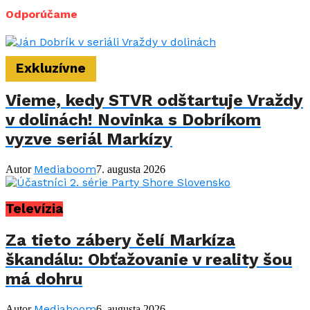
Odporúčame
Exkluzívne
Vieme, kedy STVR odštartuje Vraždy
v dolinách! Novinka s Dobríkom
vyzve seriál Markízy
Mediaboom
Autor
7. augusta 2026
Televízia
Za tieto zábery čelí Markíza
škandálu: Obťažovanie v reality šou
má dohru
Mediaboom
Autor
6. augusta 2026