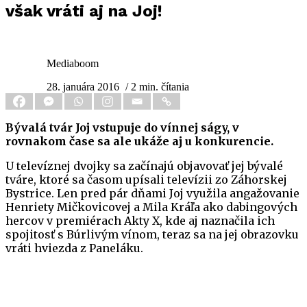
však vráti aj na Joj!
Mediaboom
28. januára 2016
/ 2 min. čítania
Bývalá tvár Joj vstupuje do vínnej ságy, v
rovnakom čase sa ale ukáže aj u konkurencie.
U televíznej dvojky sa začínajú objavovať jej bývalé
tváre, ktoré sa časom upísali televízii zo Záhorskej
Bystrice. Len pred pár dňami Joj využila angažovanie
Henriety Mičkovicovej a Mila Kráľa ako dabingových
hercov v premiérach Akty X, kde aj naznačila ich
spojitosť s Búrlivým vínom, teraz sa na jej obrazovku
vráti hviezda z Paneláku.