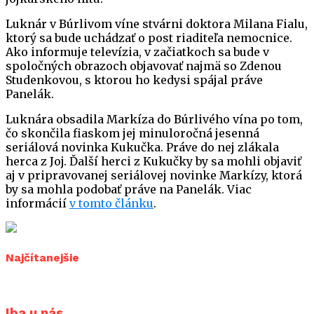
Luknár v Búrlivom víne stvárni doktora Milana Fialu,
ktorý sa bude uchádzať o post riaditeľa nemocnice.
Ako informuje televízia, v začiatkoch sa bude v
spoločných obrazoch objavovať najmä so Zdenou
Studenkovou, s ktorou ho kedysi spájal práve
Panelák.
Luknára obsadila Markíza do Búrlivého vína po tom,
čo skončila fiaskom jej minuloročná jesenná
seriálová novinka Kukučka. Práve do nej zlákala
herca z Joj. Ďalší herci z Kukučky by sa mohli objaviť
aj v pripravovanej seriálovej novinke Markízy, ktorá
by sa mohla podobať práve na Panelák. Viac
informácií
v tomto článku
.
Najčítanejšie
Iba u nás