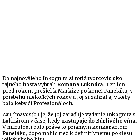
Do najnovšieho Inkognita si totiž tvorcovia ako
tajného hosťa vybrali
Romana Luknára
. Ten len
pred rokom prešiel k Markíze po konci Paneláku, v
priebehu niekoľkých rokov u Joj si zahral aj v Keby
bolo keby či Profesionáloch.
Zaujímavosťou je, že Joj zaraďuje vydanie Inkognita s
Luknárom v čase, kedy
nastupuje do Búrlivého vína
.
V minulosti bolo práve to priamym konkurentom
Paneláku, dopomohlo tiež k definitívnemu poklesu
jojkárskeho hitu.