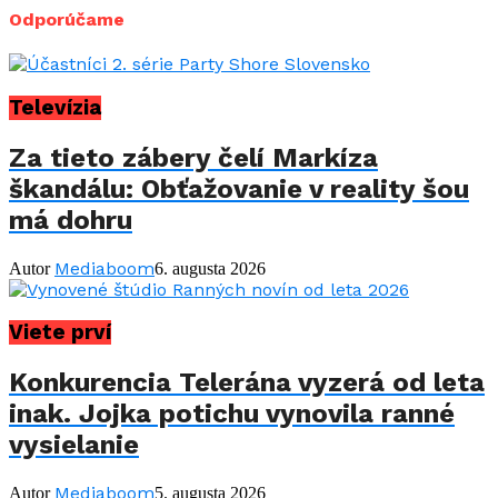
Odporúčame
Televízia
Za tieto zábery čelí Markíza
škandálu: Obťažovanie v reality šou
má dohru
Mediaboom
Autor
6. augusta 2026
Viete prví
Konkurencia Telerána vyzerá od leta
inak. Jojka potichu vynovila ranné
vysielanie
Mediaboom
Autor
5. augusta 2026