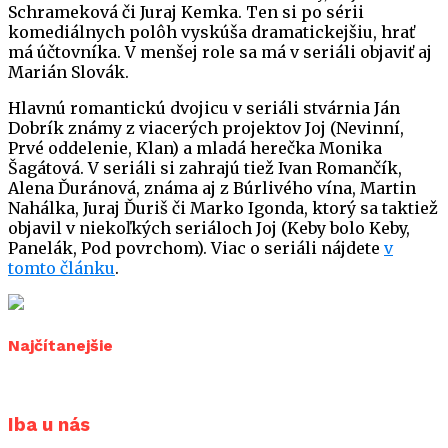
Schrameková či Juraj Kemka. Ten si po sérii
komediálnych polôh vyskúša dramatickejšiu, hrať
má účtovníka. V menšej role sa má v seriáli objaviť aj
Marián Slovák.
Hlavnú romantickú dvojicu v seriáli stvárnia Ján
Dobrík známy z viacerých projektov Joj (Nevinní,
Prvé oddelenie, Klan) a mladá herečka Monika
Šagátová. V seriáli si zahrajú tiež Ivan Romančík,
Alena Ďuránová, známa aj z Búrlivého vína, Martin
Nahálka, Juraj Ďuriš či Marko Igonda, ktorý sa taktiež
objavil v niekoľkých seriáloch Joj (Keby bolo Keby,
Panelák, Pod povrchom). Viac o seriáli nájdete
v
tomto článku
.
Najčítanejšie
Iba u nás