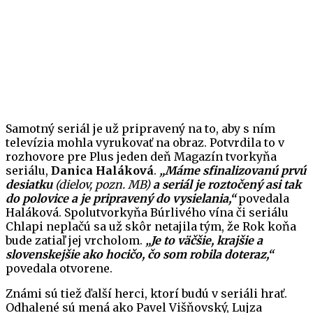
Samotný seriál je už pripravený na to, aby s ním
televízia mohla vyrukovať na obraz. Potvrdila to v
rozhovore pre Plus jeden deň Magazín tvorkyňa
seriálu,
Danica Haláková
.
„Máme sfinalizovanú prvú
desiatku
(dielov, pozn. MB)
a seriál je roztočený asi tak
do polovice a je pripravený do vysielania,“
povedala
Haláková. Spolutvorkyňa Búrlivého vína či seriálu
Chlapi neplačú sa už skôr netajila tým, že Rok koňa
bude zatiaľ jej vrcholom.
„Je to väčšie, krajšie a
slovenskejšie ako hocičo, čo som robila doteraz,“
povedala otvorene.
Známi sú tiež ďalší herci, ktorí budú v seriáli hrať.
Odhalené sú mená ako Pavel Višňovský, Lujza