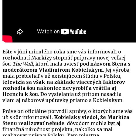
Ešte v júni minulého roka sme vás informovali o
rozhodnutí Markízy stopnúť prípravy novej veľkej
šou
The Wall
, ktorú mala uviesť
pod názvom Stena s
moderátorom Vladimírom Kobielskym
. Jej výroba
mala prebiehať v už existujúcom štúdiu v Poľsku,
televízia sa však na základe viacerých faktorov
rozhodla šou nakoniec nevyrobiť a vrátila aj
licenciu k šou
. Do vysielania už pritom nasadila
vlani aj náborové upútavky priamo s Kobielskym.
Práve on oficiálne potvrdil správy, o ktorých sme vás
už skôr informovali.
Kobielsky viedol, že Markíza
Stenu realizovať nebude
, dôvodom mohla byť aj
finančná náročnosť projektu, nakoľko sa mal
realizovať práve v Poľsku. Tam miestna