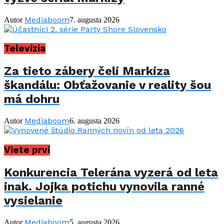
Mediaboom
Autor
7. augusta 2026
Televízia
Za tieto zábery čelí Markíza
škandálu: Obťažovanie v reality šou
má dohru
Mediaboom
Autor
6. augusta 2026
Viete prví
Konkurencia Telerána vyzerá od leta
inak. Jojka potichu vynovila ranné
vysielanie
Mediaboom
Autor
5. augusta 2026