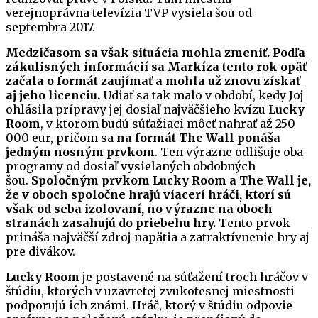
verejnoprávna televízia TVP vysiela šou od
septembra 2017.
Medzičasom sa však situácia mohla zmeniť. Podľa
zákulisných informácií sa Markíza tento rok opäť
začala o formát zaujímať a mohla už znovu získať
aj jeho licenciu.
Udiať sa tak malo v období, kedy Joj
ohlásila prípravy jej dosiaľ najväčšieho kvízu
Lucky
Room
, v ktorom budú súťažiaci môcť nahrať až 250
000 eur, pričom sa
na formát The Wall ponáša
jedným nosným prvkom
. Ten výrazne odlišuje oba
programy od dosiaľ vysielaných obdobných
šou.
Spoločným prvkom Lucky Room a The Wall je,
že v oboch spoločne hrajú viacerí hráči, ktorí sú
však od seba izolovaní, no výrazne na oboch
stranách zasahujú do priebehu hry.
Tento prvok
prináša najväčší zdroj napätia a zatraktívnenie hry aj
pre divákov.
Lucky Room
je postavené na súťažení troch hráčov v
štúdiu, ktorých v uzavretej zvukotesnej miestnosti
podporujú ich známi. Hráč, ktorý v štúdiu odpovie