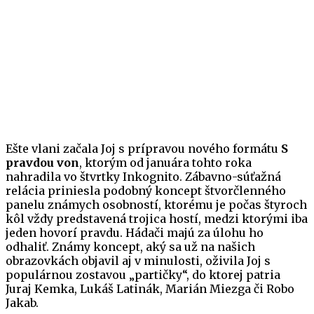
Ešte vlani začala Joj s prípravou nového formátu
S
pravdou von
, ktorým od januára tohto roka
nahradila vo štvrtky Inkognito. Zábavno-súťažná
relácia priniesla podobný koncept štvorčlenného
panelu známych osobností, ktorému je počas štyroch
kôl vždy predstavená trojica hostí, medzi ktorými iba
jeden hovorí pravdu. Hádači majú za úlohu ho
odhaliť. Známy koncept, aký sa už na našich
obrazovkách objavil aj v minulosti, oživila Joj s
populárnou zostavou „partičky“, do ktorej patria
Juraj Kemka, Lukáš Latinák, Marián Miezga či Robo
Jakab.