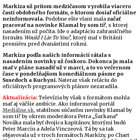
Markíza už pritom medzičasom vyrobila viacero
častí obdobného formátu, o ktorom dosiaľ oficiálne
neinformovala.
Podobne ešte vlani mala
začať
pracovať na novinke Klamal by som ti?
, s ktorej
nasadením už počíta. Ide o adaptáciu zahraničného
formátu
Would I Lie To You?
, ktorý mal v Británii
premiéru pred dvanástimi rokmi.
Markíza podľa našich informácií rátala s
nasadením novinky už čoskoro. Dokonca ju mala
mať v pláne nasadiť už v marci, a to vo večernom
čase v pondelňajšom komediálnom pásme po
Susedoch a Kuchyni.
Nateraz však reláciu do
oficiálnych programových plánov nezaradila.
Aktualizácia:
Televízia by však s formátom mohla
mať aj väčšie ambície. Ako informoval portál
Mediálne.sk
, stabilnou súčasťou novinky Klamal by
som ti? by okrem moderátora Petra „Šarkana“
Nováka mala byť dvojica kapitánov, ktorými budú
Peter Marcin a Adela Vinczeová. Tá by sa tak
objavovala už v troch formátoch Markízy, po Chart