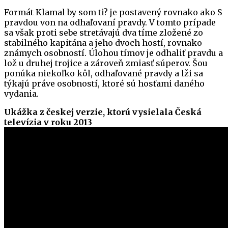
Formát Klamal by som ti? je postavený rovnako ako S
pravdou von na odhaľovaní pravdy. V tomto prípade
sa však proti sebe stretávajú dva tíme zložené zo
stabilného kapitána a jeho dvoch hostí, rovnako
známych osobností. Úlohou tímov je odhaliť pravdu a
lož u druhej trojice a zároveň zmiasť súperov. Šou
ponúka niekoľko kôl, odhaľované pravdy a lži sa
týkajú práve osobností, ktoré sú hosťami daného
vydania.
Ukážka z českej verzie, ktorú vysielala Česká
televízia v roku 2013