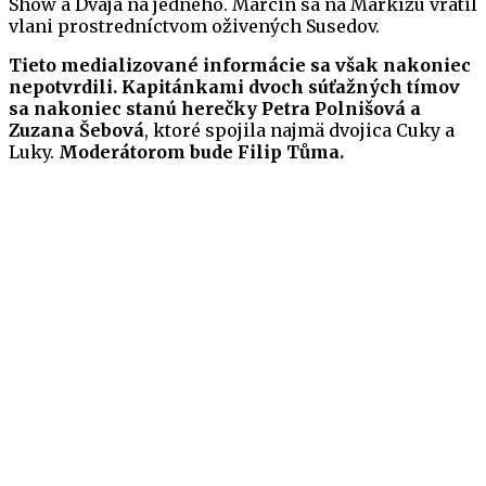
Show a Dvaja na jedného. Marcin sa na Markízu vrátil
vlani prostredníctvom oživených Susedov.
Tieto medializované informácie sa však nakoniec
nepotvrdili. Kapitánkami dvoch súťažných tímov
sa nakoniec stanú herečky Petra Polnišová a
Zuzana Šebová
, ktoré spojila najmä dvojica Cuky a
Luky.
Moderátorom bude Filip Tůma.