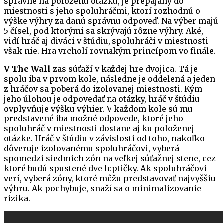
správne na položenú otázku, je prepájaný do
miestnosti s jeho spoluhráčmi, ktorí rozhodnú o
výške výhry za danú správnu odpoveď. Na výber majú
5 čísel, pod ktorými sa skrývajú rôzne výhry. Aké,
vidí hráč aj diváci v štúdiu, spoluhráči v miestnosti
však nie. Hra vrcholí rovnakým princípom vo finále.
V The Wall
zas súťaží v každej hre dvojica. Tá je
spolu iba v prvom kole, následne je oddelená a jeden
z hráčov sa poberá do izolovanej miestnosti. Kým
jeho úlohou je odpovedať na otázky, hráč v štúdiu
ovplyvňuje výšku výhier. V každom kole sú mu
predstavené iba možné odpovede, ktoré jeho
spoluhráč v miestnosti dostane aj ku položenej
otázke. Hráč v štúdiu v závislosti od toho, nakoľko
dôveruje izolovanému spoluhráčovi, vyberá
spomedzi siedmich zón na veľkej súťažnej stene, cez
ktoré budú spustené dve loptičky. Ak spoluhráčovi
verí, vyberá zóny, ktoré môžu predstavovať najvyššiu
výhru. Ak pochybuje, snaží sa o minimalizovanie
rizika.