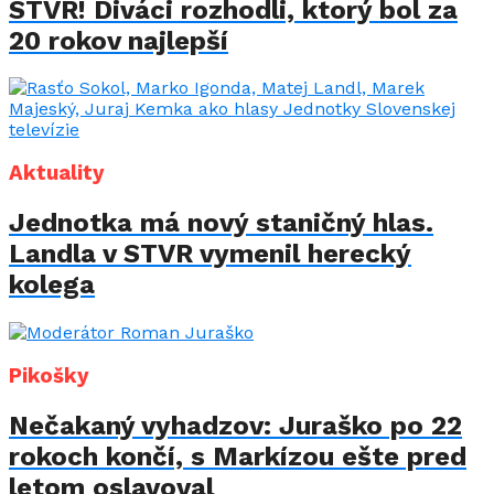
STVR! Diváci rozhodli, ktorý bol za
20 rokov najlepší
Aktuality
Jednotka má nový staničný hlas.
Landla v STVR vymenil herecký
kolega
Pikošky
Nečakaný vyhadzov: Juraško po 22
rokoch končí, s Markízou ešte pred
letom oslavoval