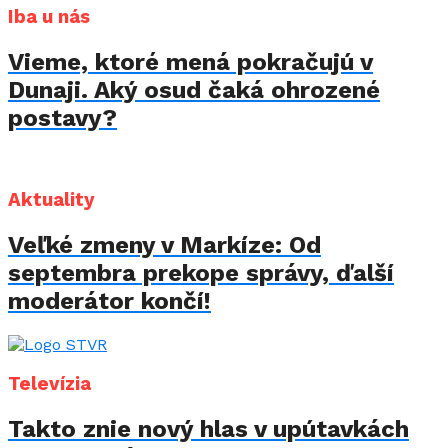
Iba u nás
Vieme, ktoré mená pokračujú v
Dunaji. Aký osud čaká ohrozené
postavy?
Aktuality
Veľké zmeny v Markíze: Od
septembra prekope správy, ďalší
moderátor končí!
Televízia
Takto znie nový hlas v upútavkách