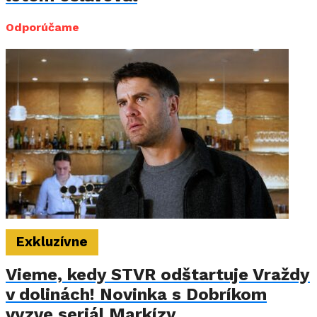
Odporúčame
Exkluzívne
Vieme, kedy STVR odštartuje Vraždy
v dolinách! Novinka s Dobríkom
vyzve seriál Markízy