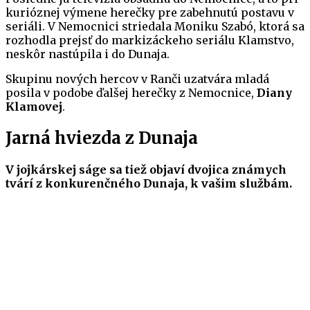
kurióznej výmene herečky pre zabehnutú postavu v
seriáli. V Nemocnici striedala Moniku Szabó, ktorá sa
rozhodla prejsť do markizáckeho seriálu Klamstvo,
neskôr nastúpila i do Dunaja.
Skupinu nových hercov v Ranči uzatvára mladá
posila v podobe ďalšej herečky z Nemocnice,
Diany
Klamovej
.
Jarná hviezda z Dunaja
V jojkárskej ságe sa tiež objaví dvojica známych
tvárí z konkurenčného Dunaja, k vašim službám.