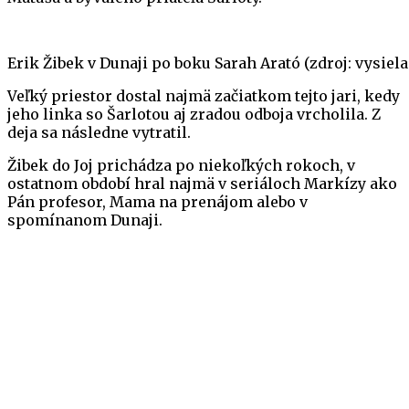
Erik Žibek v Dunaji po boku Sarah Arató (zdroj: vysie
Veľký priestor dostal najmä začiatkom tejto jari, kedy
jeho linka so Šarlotou aj zradou odboja vrcholila. Z
deja sa následne vytratil.
Žibek do Joj prichádza po niekoľkých rokoch, v
ostatnom období hral najmä v seriáloch Markízy ako
Pán profesor, Mama na prenájom alebo v
spomínanom Dunaji.