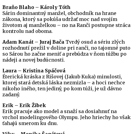
Braňo Blaho – Károly Tóth
Sárin dominantný manžel, obchodník na hrane
zákona, ktorý sa pokúša udržať moc nad svojím
životom aj manželkou – no na Ranči postupne stráca
kontrolu nad oboma.
Adam Kanát – Juraj Bača
Tvrdý osud a sériu zlých
rozhodnutí prežil v doline pri ranči, no tajomné puto
so Sárou ho začne meniť a prebúdza v ňom túžbu po
nádeji a novej budúcnosti.
Laura – Kristína Spáčová
Éterická kráska z Rišovej (Jakub Kuka) minulosti,
ktorej stará detská láska nezmizla – a hoci nechce
nikoho iného, ten jediný, po kom túži, je už dávno
zadaný.
Erik – Erik Žibek
Erik pracuje ako model a snaží sa dosiahnuť na
vrchol modelingového Olympu. Jeho hriechy ho však
ťahajú smerom ku dnu.
Viky – Monika Šagátová