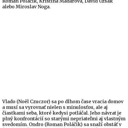
Roman Poláčik, Kristína Madarová, David Uzsák
alebo Miroslav Noga.
Vlado (Noël Czuczor) sa po dlhom čase vracia domov
a musí sa vyrovnať nielen s minulosťou, ale aj
čiastkami seba, ktoré kedysi potláčal. Jeho návrat je
plný konfrontácií so starými nepriateľmi aj vlastným
svedomím. Ondro (Roman Poláčik) sa snaží obstáť v