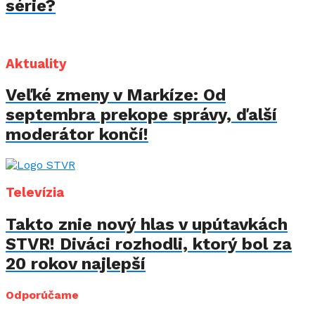
série?
Aktuality
Veľké zmeny v Markíze: Od
septembra prekope správy, ďalší
moderátor končí!
Televízia
Takto znie nový hlas v upútavkách
STVR! Diváci rozhodli, ktorý bol za
20 rokov najlepší
Odporúčame