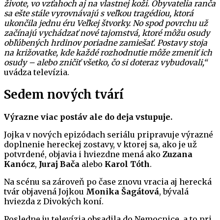
živote, vo vzťahoch aj na vlastnej koži. Obyvatelia ranča
sa ešte stále vyrovnávajú s veľkou tragédiou, ktorá
ukončila jednu éru Veľkej štvorky. No spod povrchu už
začínajú vychádzať nové tajomstvá, ktoré môžu osudy
obľúbených hrdinov poriadne zamiešať. Postavy stoja
na križovatke, kde každé rozhodnutie môže zmeniť ich
osudy – alebo zničiť všetko, čo si doteraz vybudovali,“
uvádza televízia.
Sedem nových tvárí
Výrazne viac postáv ale do deja vstupuje.
Jojka v nových epizódach seriálu pripravuje výrazné
doplnenie hereckej zostavy, v ktorej sa, ako je už
potvrdené, objavia i hviezdne mená ako
Zuzana
Kanócz
,
Juraj Bača
alebo
Karol Tóth
.
Na scénu sa zároveň po čase znovu vracia aj herecká
tvár objavená Jojkou
Monika Šagátová
, bývalá
hviezda z Divokých koní.
Posledne ju televízia obsadila do Nemocnice, a to pri