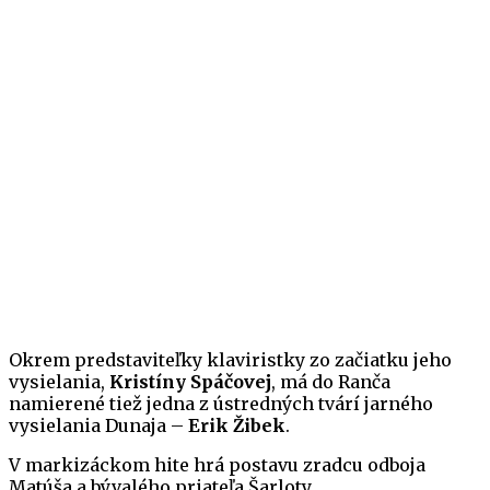
Okrem predstaviteľky klaviristky zo začiatku jeho
vysielania,
Kristíny Spáčovej
, má do Ranča
namierené tiež jedna z ústredných tvárí jarného
vysielania Dunaja –
Erik Žibek
.
V markizáckom hite hrá postavu zradcu odboja
Matúša a bývalého priateľa Šarloty.