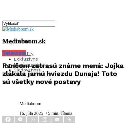
Mediaboom.sk
Zdroj: TV JOJ
Televízia
Aktuality
Exkluzívne
Nové projekty
Rančom zatrasú známe mená: Jojka
Sledovanosť
zlákala jarnú hviezdu Dunaja! Toto
sú všetky nové postavy
Mediaboom
16. júla 2025
/ 5 min. čítania