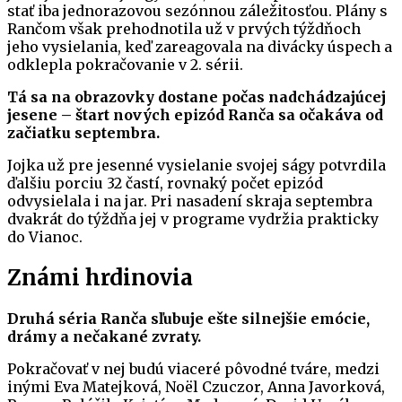
stať iba jednorazovou sezónnou záležitosťou. Plány s
Rančom však prehodnotila už v prvých týždňoch
jeho vysielania, keď zareagovala na divácky úspech a
odklepla pokračovanie v 2. sérii.
Tá sa na obrazovky dostane počas nadchádzajúcej
jesene – štart nových epizód Ranča sa očakáva od
začiatku septembra.
Jojka už pre jesenné vysielanie svojej ságy potvrdila
ďalšiu porciu 32 častí, rovnaký počet epizód
odvysielala i na jar. Pri nasadení skraja septembra
dvakrát do týždňa jej v programe vydržia prakticky
do Vianoc.
Známi hrdinovia
Druhá séria Ranča sľubuje ešte silnejšie emócie,
drámy a nečakané zvraty.
Pokračovať v nej budú viaceré pôvodné tváre, medzi
inými Eva Matejková, Noël Czuczor, Anna Javorková,