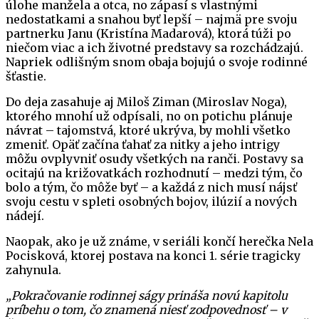
úlohe manžela a otca, no zápasí s vlastnými
nedostatkami a snahou byť lepší – najmä pre svoju
partnerku Janu (Kristína Madarová), ktorá túži po
niečom viac a ich životné predstavy sa rozchádzajú.
Napriek odlišným snom obaja bojujú o svoje rodinné
šťastie.
Do deja zasahuje aj Miloš Ziman (Miroslav Noga),
ktorého mnohí už odpísali, no on potichu plánuje
návrat – tajomstvá, ktoré ukrýva, by mohli všetko
zmeniť. Opäť začína ťahať za nitky a jeho intrigy
môžu ovplyvniť osudy všetkých na ranči. Postavy sa
ocitajú na križovatkách rozhodnutí – medzi tým, čo
bolo a tým, čo môže byť – a každá z nich musí nájsť
svoju cestu v spleti osobných bojov, ilúzií a nových
nádejí.
Naopak, ako je už známe, v seriáli končí herečka Nela
Pocisková, ktorej postava na konci 1. série tragicky
zahynula.
„Pokračovanie rodinnej ságy prináša novú kapitolu
príbehu o tom, čo znamená niesť zodpovednosť – v