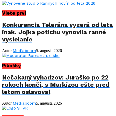
Viete prví
Konkurencia Telerána vyzerá od leta
inak. Jojka potichu vynovila ranné
vysielanie
Mediaboom
Autor
5. augusta 2026
Pikošky
Nečakaný vyhadzov: Juraško po 22
rokoch končí, s Markízou ešte pred
letom oslavoval
Mediaboom
Autor
5. augusta 2026