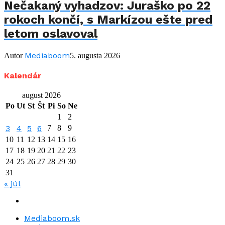
Nečakaný vyhadzov: Juraško po 22
rokoch končí, s Markízou ešte pred
letom oslavoval
Mediaboom
Autor
5. augusta 2026
Kalendár
august 2026
Po
Ut
St
Št
Pi
So
Ne
1
2
3
4
5
6
7
8
9
10
11
12
13
14
15
16
17
18
19
20
21
22
23
24
25
26
27
28
29
30
31
« júl
Mediaboom.sk