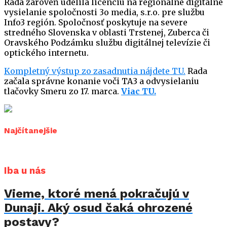
Rada zároveň udelila licenciu na regionálne digitálne
vysielanie spoločnosti 3o media, s.r.o. pre službu
Info3 región. Spoločnosť poskytuje na severe
stredného Slovenska v oblasti Trstenej, Zuberca či
Oravského Podzámku službu digitálnej televízie či
optického internetu.
Kompletný výstup zo zasadnutia nájdete TU.
Rada
začala správne konanie voči TA3 a odvysielaniu
tlačovky Smeru zo 17. marca.
Viac TU.
Najčítanejšie
Iba u nás
Vieme, ktoré mená pokračujú v
Dunaji. Aký osud čaká ohrozené
postavy?