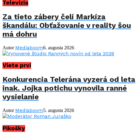
Televízia
Za tieto zábery čelí Markíza
škandálu: Obťažovanie v reality šou
má dohru
Mediaboom
Autor
6. augusta 2026
Viete prví
Konkurencia Telerána vyzerá od leta
inak. Jojka potichu vynovila ranné
vysielanie
Mediaboom
Autor
5. augusta 2026
Pikošky