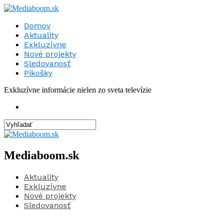
Domov
Aktuality
Exkluzívne
Nové projekty
Sledovanosť
Pikošky
Exkluzívne informácie nielen zo sveta televízie
Mediaboom.sk
Aktuality
Exkluzívne
Nové projekty
Sledovanosť