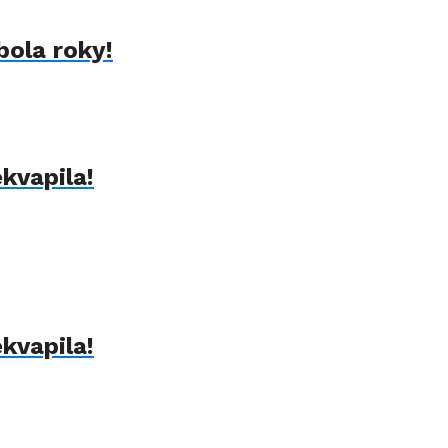
bola roky!
kvapila!
kvapila!