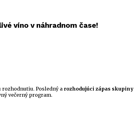
livé víno v náhradnom čase!
u rozhodnutiu. Posledný a
rozhodujúci zápas skupiny
avný večerný program.