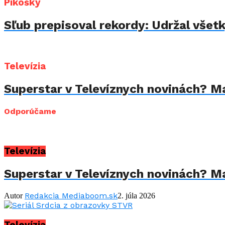
Pikošky
Sľub prepisoval rekordy: Udržal všet
Televízia
Superstar v Televíznych novinách? Mar
Odporúčame
Televízia
Superstar v Televíznych novinách? Mar
Redakcia Mediaboom.sk
Autor
2. júla 2026
Televízia