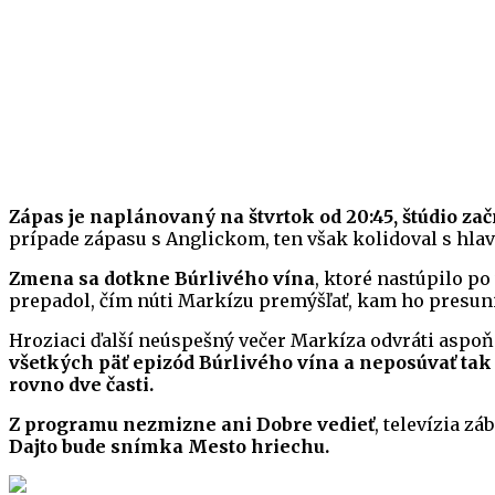
Zápas je naplánovaný na štvrtok od 20:45, štúdio zač
prípade zápasu s Anglickom, ten však kolidoval s hl
Zmena sa dotkne Búrlivého vína
, ktoré nastúpilo p
prepadol, čím núti Markízu premýšľať, kam ho presunie
Hroziaci ďalší neúspešný večer Markíza odvráti aspoň
všetkých päť epizód Búrlivého vína a neposúvať tak
rovno dve časti.
Z programu nezmizne ani Dobre vedieť
, televízia z
Dajto bude snímka Mesto hriechu.