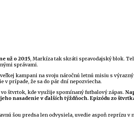
ne už o 20:15
, Markíza tak skráti spravodajský blok. Tel
avnými správami.
o veľkej kampani na svoju náročnú letnú misiu s výrazný
 v prípade, že sa do pár dní nepozviecha.
 vo štvrtok, kde využije spomínaný futbalový zápas.
Nap
 jeho nasadenie v ďalších týždňoch. Epizódu zo štvrt
ábavnú šou predsa len odvysiela, uvedie aspoň reprízu v