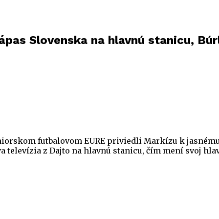
pas Slovenska na hlavnú stanicu, Búr
niorskom futbalovom EURE priviedli Markízu k jasném
va televízia z Dajto na hlavnú stanicu, čím mení svoj hl