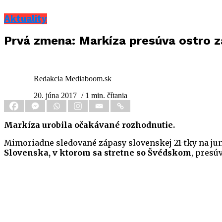
Aktuality
Prvá zmena: Markíza presúva ostro zá
Redakcia Mediaboom.sk
20. júna 2017
/ 1 min. čítania
Markíza urobila očakávané rozhodnutie.
Mimoriadne sledované zápasy slovenskej 21-tky na ju
Slovenska, v ktorom sa stretne so Švédskom
, presú