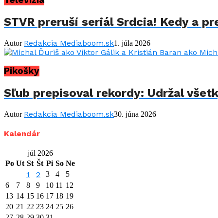
STVR preruší seriál Srdcia! Kedy a p
Redakcia Mediaboom.sk
Autor
1. júla 2026
Pikošky
Sľub prepisoval rekordy: Udržal všet
Redakcia Mediaboom.sk
Autor
30. júna 2026
Kalendár
júl 2026
Po
Ut
St
Št
Pi
So
Ne
1
2
3
4
5
6
7
8
9
10
11
12
13
14
15
16
17
18
19
20
21
22
23
24
25
26
27
28
29
30
31