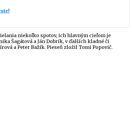
ste!
elania niekoľko spotov, ich hlavným cieľom je
ika Šagátová a Ján Dobrík, v ďalších kladné či
írová a Peter Bažík. Pieseň zložil Tomi Popovič.