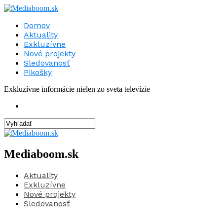
Domov
Aktuality
Exkluzívne
Nové projekty
Sledovanosť
Pikošky
Exkluzívne informácie nielen zo sveta televízie
Mediaboom.sk
Aktuality
Exkluzívne
Nové projekty
Sledovanosť