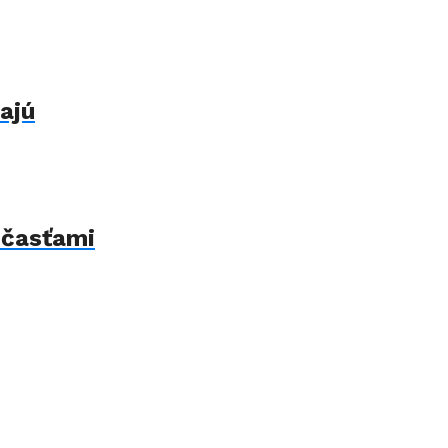
ajú
 časťami