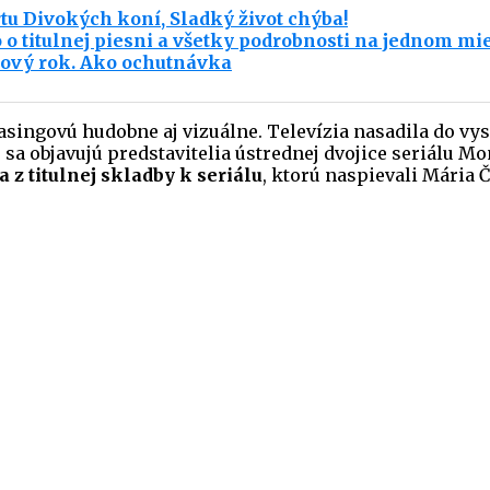
artu Divokých koní, Sladký život chýba!
o o titulnej piesni a všetky podrobnosti na jednom mie
Nový rok. Ako ochutnávka
ingovú hudobne aj vizuálne. Televízia nasadila do vysi
sa objavujú predstavitelia ústrednej dvojice seriálu Mon
 z titulnej skladby k seriálu
, ktorú naspievali Mária Č