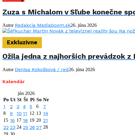
Zuza s Michalom v Sľube konečne spo
Redakcia Mediaboom.sk
Autor
26. júna 2026
Exkluzívne
Ožila jedna z najhorších prevádzok z 
Denisa Kokošková / red
Autor
26. júna 2026
Kalendár
jún 2026
Po
Ut
St
Št
Pi
So
Ne
1
2
3
4
5
6
7
8
9
10
11
12
13
14
15
16
17
18
19
20
21
22
23
24
25
26
27
28
29
30