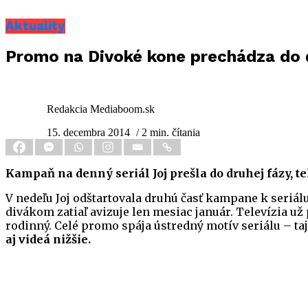
Aktuality
Promo na Divoké kone prechádza do ďa
Redakcia Mediaboom.sk
15. decembra 2014
/ 2 min. čítania
Kampaň na denný seriál Joj prešla do druhej fázy, t
V nedeľu Joj odštartovala druhú časť kampane k seriál
divákom zatiaľ avizuje len mesiac január. Televízia u
rodinný. Celé promo spája ústredný motív seriálu – t
aj videá nižšie.