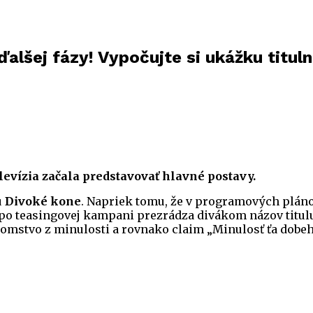
lšej fázy! Vypočujte si ukážku titulne
elevízia začala predstavovať hlavné postavy.
u
Divoké kone
. Napriek tomu, že v programových plán
ž po teasingovej kampani prezrádza divákom názov titul
ajomstvo z minulosti a rovnako claim „Minulosť ťa dob