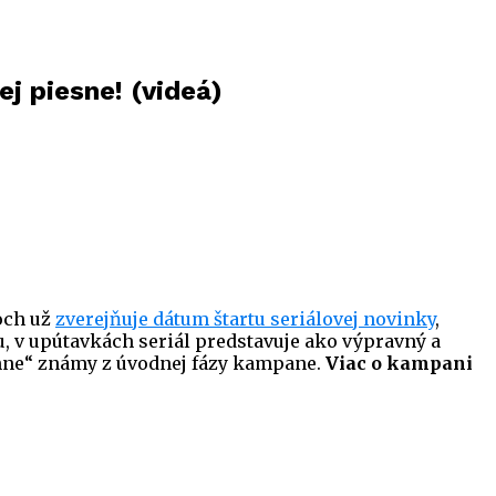
j piesne! (videá)
och už
zverejňuje dátum štartu seriálovej novinky
,
u, v upútavkách seriál predstavuje ako výpravný a
ehne“ známy z úvodnej fázy kampane.
Viac o kampani