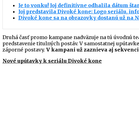
Je to vonku! Joj definitívne odhalila dátum št
Joj predstavila Divoké kone: Logo seriálu, inf
Divoké kone sa na obrazovky dostanú už na 
Druhá časť promo kampane nadväzuje na tú úvodnú teas
predstavenie titulných postáv. V samostatnej upútavke 
záporné postavy.
V kampani už zaznieva aj sekvencia
Nové upútavky k seriálu Divoké kone