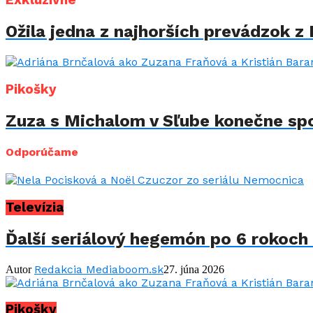
Exkluzívne
Ožila jedna z najhorších prevádzok z 
Pikošky
Zuza s Michalom v Sľube konečne spo
Odporúčame
Televízia
Ďalší seriálový hegemón po 6 rokoch 
Redakcia Mediaboom.sk
Autor
27. júna 2026
Pikošky