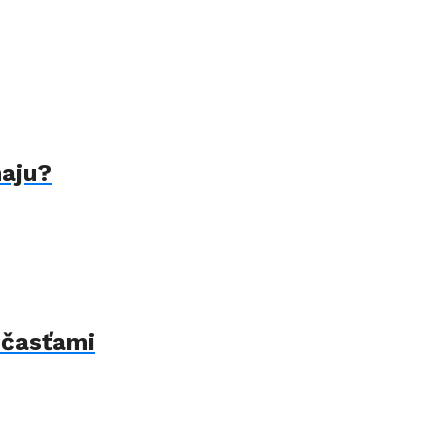
naju?
 časťami