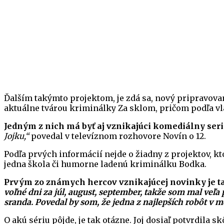
Ďalším takýmto projektom, je zdá sa, nový pripravovaný
aktuálne tvárou kriminálky Za sklom, pričom podľa vla
Jedným z nich má byť aj vznikajúci komediálny seri
Jojku,“
povedal v televíznom rozhovore Novín o 12.
Podľa prvých informácií nejde o žiadny z projektov, k
jedna škola či humorne ladenú kriminálku Bodka.
Prvým zo známych hercov vznikajúcej novinky je ta
voľné dni za júl, august, september, takže som mal veľa 
sranda. Povedal by som, že jedna z najlepších robôt v m
O akú sériu pôjde, je tak otázne. Joj dosiaľ potvrdila