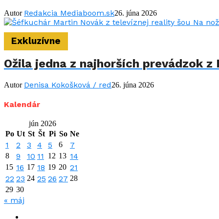
Redakcia Mediaboom.sk
Autor
26. júna 2026
Exkluzívne
Ožila jedna z najhorších prevádzok z 
Denisa Kokošková / red
Autor
26. júna 2026
Kalendár
jún 2026
Po
Ut
St
Št
Pi
So
Ne
1
2
3
4
5
6
7
8
9
10
11
12
13
14
15
16
17
18
19
20
21
22
23
24
25
26
27
28
29
30
« máj