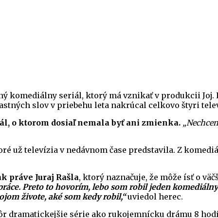
 komediálny seriál, ktorý má vznikať v produkcii Joj. R
stných slov v priebehu leta nakrúcal celkovo štyri tele
ál, o ktorom dosiaľ nemala byť ani zmienka.
„Nechcem 
toré už televízia v nedávnom čase predstavila. Z komedi
k práve Juraj Rašla
, ktorý naznačuje, že môže ísť o väč
práce. Preto to hovorím, lebo som robil jeden komediálny s
ojom živote, aké som kedy robil,“
uviedol herec.
 skôr dramatickejšie série ako rukojemnícku drámu 8 hod