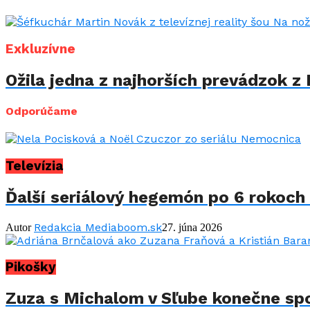
Exkluzívne
Ožila jedna z najhorších prevádzok z 
Odporúčame
Televízia
Ďalší seriálový hegemón po 6 rokoch 
Redakcia Mediaboom.sk
Autor
27. júna 2026
Pikošky
Zuza s Michalom v Sľube konečne spo