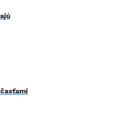
ajú
 časťami