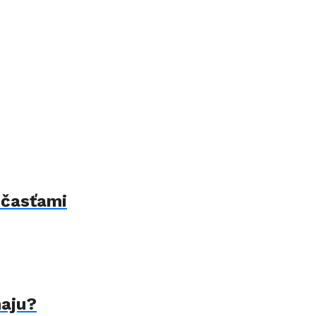
 časťami
naju?