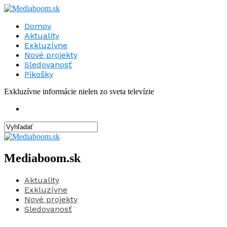
Domov
Aktuality
Exkluzívne
Nové projekty
Sledovanosť
Pikošky
Exkluzívne informácie nielen zo sveta televízie
Mediaboom.sk
Aktuality
Exkluzívne
Nové projekty
Sledovanosť