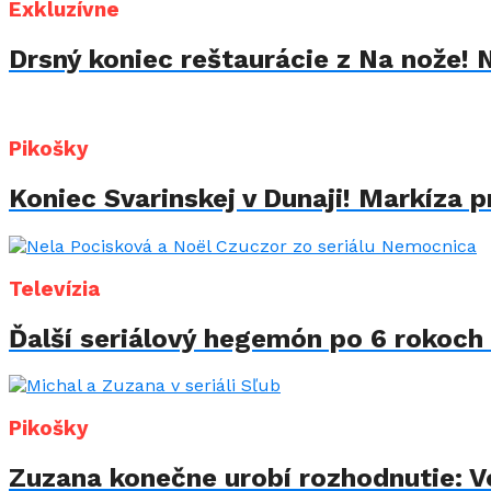
Exkluzívne
Drsný koniec reštaurácie z Na nože! 
Pikošky
Koniec Svarinskej v Dunaji! Markíza p
Televízia
Ďalší seriálový hegemón po 6 rokoch 
Pikošky
Zuzana konečne urobí rozhodnutie: Vo