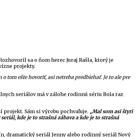
ozhovoril sa o ňom herec Juraj Rašla, ktorý je
vízne projekty.
o tom ešte hovoriť, asi netreba predbiehať. Je to ale pre
álnych seriálov má v zálohe rodinnú sériu Bola raz
ší projekt. Sám si výrobu pochvaľuje.
„Mal som asi štyri
eriál, kde je to strašná zábava a kde je to strašná
ín, dramatický seriál Jenny alebo rodinný seriál Nový