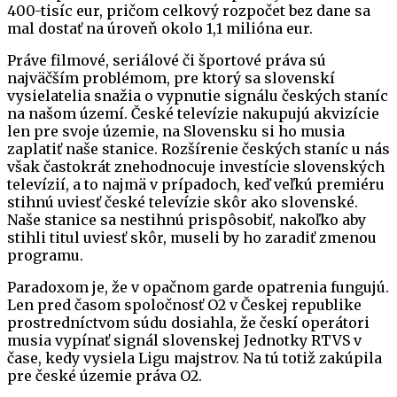
400-tisíc eur, pričom celkový rozpočet bez dane sa
mal dostať na úroveň okolo 1,1 milióna eur.
Práve filmové, seriálové či športové práva sú
najväčším problémom, pre ktorý sa slovenskí
vysielatelia snažia o vypnutie signálu českých staníc
na našom území. České televízie nakupujú akvizície
len pre svoje územie, na Slovensku si ho musia
zaplatiť naše stanice. Rozšírenie českých staníc u nás
však častokrát znehodnocuje investície slovenských
televízií, a to najmä v prípadoch, keď veľkú premiéru
stihnú uviesť české televízie skôr ako slovenské.
Naše stanice sa nestihnú prispôsobiť, nakoľko aby
stihli titul uviesť skôr, museli by ho zaradiť zmenou
programu.
Paradoxom je, že v opačnom garde opatrenia fungujú.
Len pred časom spoločnosť O2 v Českej republike
prostredníctvom súdu dosiahla, že českí operátori
musia vypínať signál slovenskej Jednotky RTVS v
čase, kedy vysiela Ligu majstrov. Na tú totiž zakúpila
pre české územie práva O2.