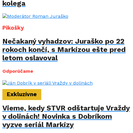
kolega
Pikošky
Nečakaný vyhadzov: Juraško po 22
rokoch končí, s Markízou ešte pred
letom oslavoval
Odporúčame
Exkluzívne
Vieme, kedy STVR odštartuje Vraždy
v dolinách! Novinka s Dobríkom
vyzve seriál Markízy