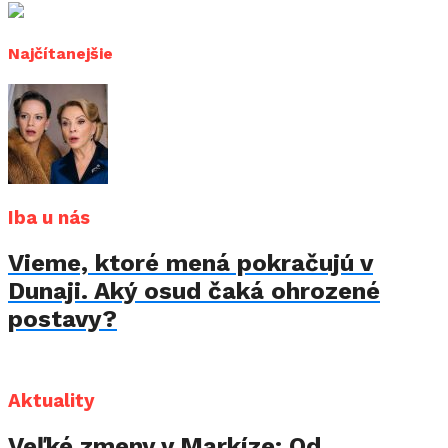
Najčítanejšie
Iba u nás
Vieme, ktoré mená pokračujú v
Dunaji. Aký osud čaká ohrozené
postavy?
Aktuality
Veľké zmeny v Markíze: Od