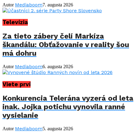
Mediaboom
Autor
7. augusta 2026
Televízia
Za tieto zábery čelí Markíza
škandálu: Obťažovanie v reality šou
má dohru
Mediaboom
Autor
6. augusta 2026
Viete prví
Konkurencia Telerána vyzerá od leta
inak. Jojka potichu vynovila ranné
vysielanie
Mediaboom
Autor
5. augusta 2026