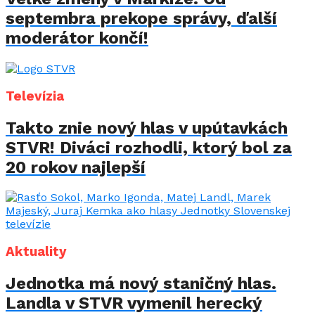
septembra prekope správy, ďalší
moderátor končí!
Televízia
Takto znie nový hlas v upútavkách
STVR! Diváci rozhodli, ktorý bol za
20 rokov najlepší
Aktuality
Jednotka má nový staničný hlas.
Landla v STVR vymenil herecký