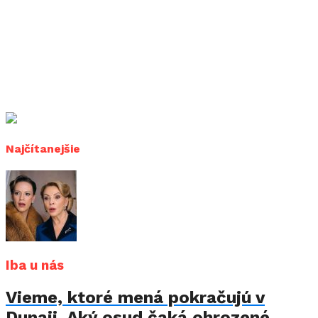
Najčítanejšie
Iba u nás
Vieme, ktoré mená pokračujú v
Dunaji. Aký osud čaká ohrozené