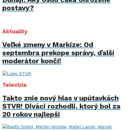
postavy?
Aktuality
Veľké zmeny v Markíze: Od
septembra prekope správy, ďalší
moderátor končí!
Televízia
Takto znie nový hlas v upútavkách
STVR! Diváci rozhodli, ktorý bol za
20 rokov najlepší