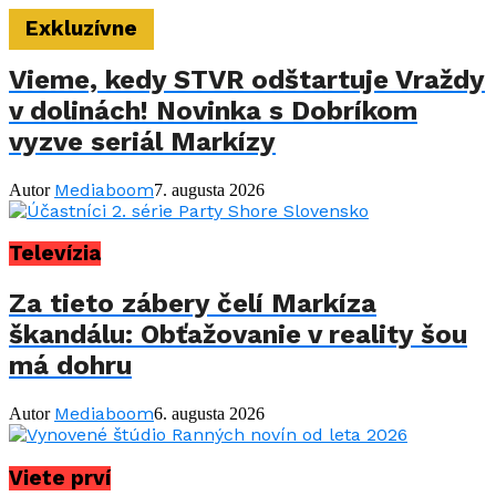
Exkluzívne
Vieme, kedy STVR odštartuje Vraždy
v dolinách! Novinka s Dobríkom
vyzve seriál Markízy
Mediaboom
Autor
7. augusta 2026
Televízia
Za tieto zábery čelí Markíza
škandálu: Obťažovanie v reality šou
má dohru
Mediaboom
Autor
6. augusta 2026
Viete prví