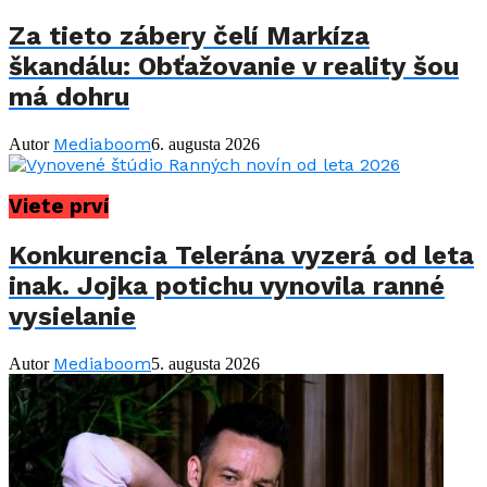
Za tieto zábery čelí Markíza
škandálu: Obťažovanie v reality šou
má dohru
Mediaboom
Autor
6. augusta 2026
Viete prví
Konkurencia Telerána vyzerá od leta
inak. Jojka potichu vynovila ranné
vysielanie
Mediaboom
Autor
5. augusta 2026