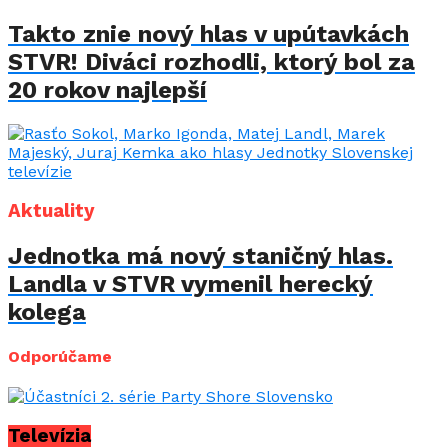
Takto znie nový hlas v upútavkách
STVR! Diváci rozhodli, ktorý bol za
20 rokov najlepší
Aktuality
Jednotka má nový staničný hlas.
Landla v STVR vymenil herecký
kolega
Odporúčame
Televízia