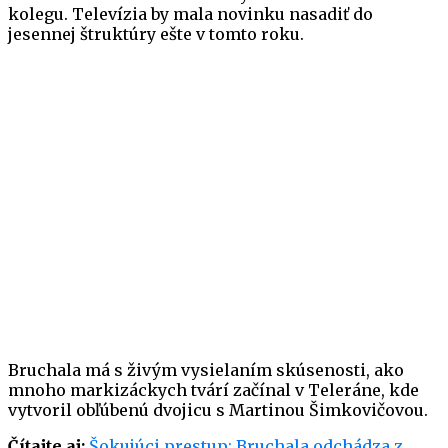
kolegu. Televízia by mala novinku nasadiť do
jesennej štruktúry ešte v tomto roku.
Bruchala má s živým vysielaním skúsenosti, ako
mnoho markizáckych tvárí začínal v Teleráne, kde
vytvoril obľúbenú dvojicu s Martinou Šimkovičovou.
Čítajte aj:
Šokujúci prestup: Bruchala odchádza z