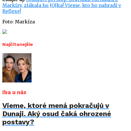
Markízy, zlákala ho JOJka! Vieme, kto ho nahradí v
Reflexe!
Foto: Markíza
Najčítanejšie
Iba u nás
Vieme, ktoré mená pokračujú v
Dunaji. Aký osud čaká ohrozené
postavy?