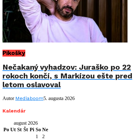
Pikošky
Nečakaný vyhadzov: Juraško po 22
rokoch končí, s Markízou ešte pred
letom oslavoval
Mediaboom
Autor
5. augusta 2026
Kalendár
august 2026
Po
Ut
St
Št
Pi
So
Ne
1
2