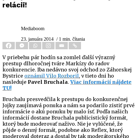
relácii!
Mediaboom
23. januára 2014
/ 1 min. čítania
V priebehu pár hodín sa zomlel ďalší výrazný
prestup dlhoročnej tváre Markízy do radov
konkurencie. Iba nedávno svoj odchod zo Záhorskej
Bystrice
oznámil Vilo Rozboril
, v tieto dni ho
nasleduje
Pavel Bruchala
.
Viac informácií nájdete
TU!
Bruchalu presvedčila k prestupu do konkurenčnej
Jojky zaujímavá ponuka a nám sa podarilo zistiť prvé
informácie o akú ponuku by malo ísť. Podľa našich
informácií dostane Bruchala publicistický formát,
ktorý bude moderovať naživo. Nie je vylúčené, že
pôjde o denný formát, podobne ako Reflex, ktorý
moderoval doteraz a dostal by tak moderátorského