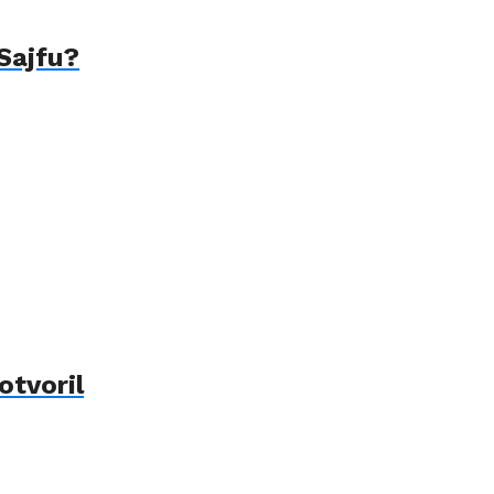
 Sajfu?
otvoril