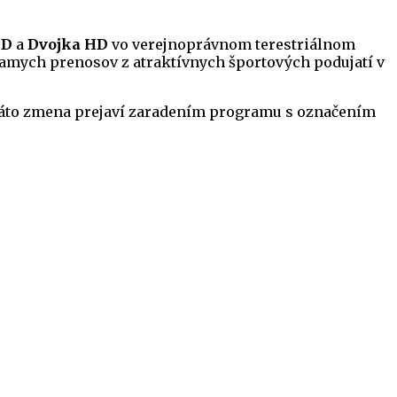
HD
a
Dvojka HD
vo verejnoprávnom terestriálnom
iamych prenosov z atraktívnych športových podujatí v
a táto zmena prejaví zaradením programu s označením