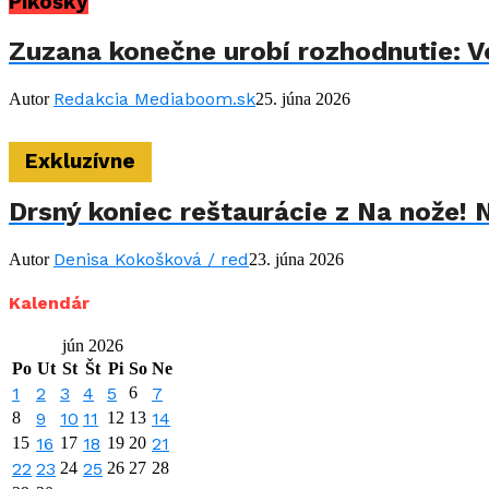
Pikošky
Zuzana konečne urobí rozhodnutie: Vo
Redakcia Mediaboom.sk
Autor
25. júna 2026
Exkluzívne
Drsný koniec reštaurácie z Na nože! 
Denisa Kokošková / red
Autor
23. júna 2026
Kalendár
jún 2026
Po
Ut
St
Št
Pi
So
Ne
1
2
3
4
5
6
7
8
9
10
11
12
13
14
15
16
17
18
19
20
21
22
23
24
25
26
27
28