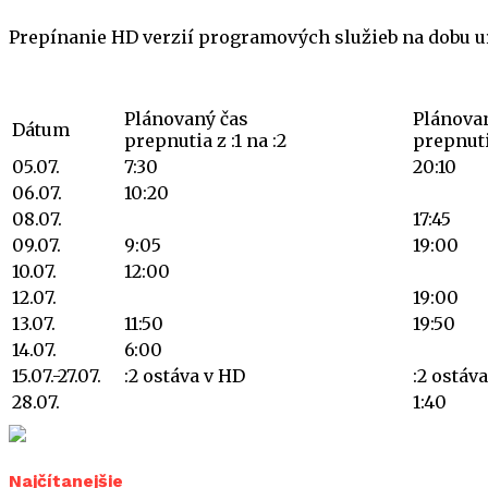
Prepínanie HD verzií programových služieb na dobu 
Plánovaný čas
Plánova
Dátum
prepnutia z :1 na :2
prepnutia
05.07.
7:30
20:10
06.07.
10:20
08.07.
17:45
09.07.
9:05
19:00
10.07.
12:00
12.07.
19:00
13.07.
11:50
19:50
14.07.
6:00
15.07.-27.07.
:2 ostáva v HD
:2 ostáv
28.07.
1:40
Najčítanejšie