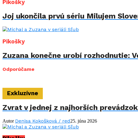
Pikošky
Joj ukončila prvú sériu Milujem Sloven
Pikošky
Zuzana konečne urobí rozhodnutie: Vo
Odporúčame
Exkluzívne
Zvrat v jednej z najhorších prevádzo
Denisa Kokošková / red
Autor
25. júna 2026