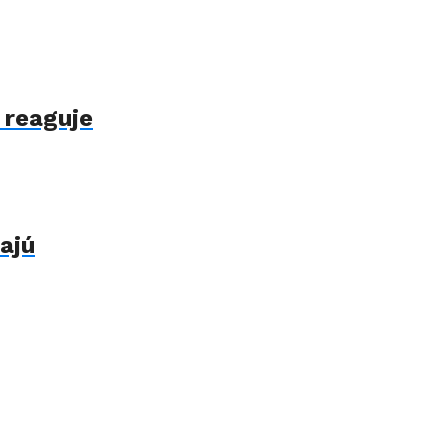
 reaguje
ajú