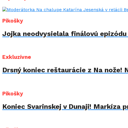
Pikošky
Jojka neodvysielala finálovú epizód
Exkluzívne
Drsný koniec reštaurácie z Na nože! 
Pikošky
Koniec Svarinskej v Dunaji! Markíza p