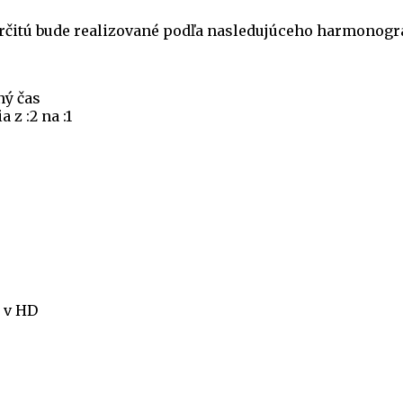
určitú bude realizované podľa nasledujúceho harmonog
ný čas
 z :2 na :1
a v HD