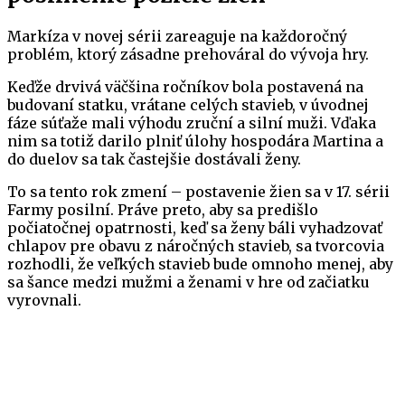
Markíza v novej sérii zareaguje na každoročný
problém, ktorý zásadne prehováral do vývoja hry.
Keďže drvivá väčšina ročníkov bola postavená na
budovaní statku, vrátane celých stavieb, v úvodnej
fáze súťaže mali výhodu zruční a silní muži. Vďaka
nim sa totiž darilo plniť úlohy hospodára Martina a
do duelov sa tak častejšie dostávali ženy.
To sa tento rok zmení – postavenie žien sa v 17. sérii
Farmy posilní. Práve preto, aby sa predišlo
počiatočnej opatrnosti, keď sa ženy báli vyhadzovať
chlapov pre obavu z náročných stavieb, sa tvorcovia
rozhodli, že veľkých stavieb bude omnoho menej, aby
sa šance medzi mužmi a ženami v hre od začiatku
vyrovnali.