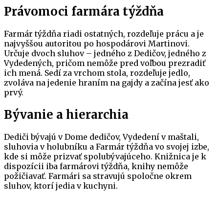
Právomoci farmára týždňa
Farmár týždňa riadi ostatných, rozdeľuje prácu a je
najvyššou autoritou po hospodárovi Martinovi.
Určuje dvoch sluhov – jedného z Dedičov, jedného z
Vydedených, pričom nemôže pred voľbou prezradiť
ich mená. Sedí za vrchom stola, rozdeľuje jedlo,
zvoláva na jedenie hraním na gajdy a začína jesť ako
prvý.
Bývanie a hierarchia
Dediči bývajú v Dome dedičov, Vydedení v maštali,
sluhovia v holubníku a Farmár týždňa vo svojej izbe,
kde si môže prizvať spolubývajúceho. Knižnica je k
dispozícii iba farmárovi týždňa, knihy nemôže
požičiavať. Farmári sa stravujú spoločne okrem
sluhov, ktorí jedia v kuchyni.