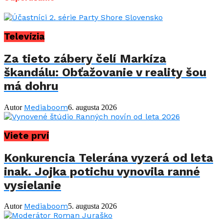
Televízia
Za tieto zábery čelí Markíza
škandálu: Obťažovanie v reality šou
má dohru
Mediaboom
Autor
6. augusta 2026
Viete prví
Konkurencia Telerána vyzerá od leta
inak. Jojka potichu vynovila ranné
vysielanie
Mediaboom
Autor
5. augusta 2026