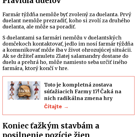
Pravidlá duelov
Farmár týždňa nemôže byť zvolený za duelanta. Prvý
duelant nemôže prezradiť, koho si zvolí za druhého
duelanta, ale môže sa poradiť.
S duelantami sa farmári nemôžu v duelantských
domčekoch kontaktovať, jedlo im nosí farmár týždňa
a komunikovať môže iba v život ohrozujúcej situácii.
Ak se držiteľ amuletu Zlatej salamandry dostane do
duelu a prehrá ho, môže namiesto seba určiť iného
farmára, ktorý končí v hre.
Toto je kompletná zostava
súťažiacich Farmy 17! Čaká na
nich radikálna zmena hry
Čítajte →
Koniec ťažkým stavbám a
posilnenie pozície žien