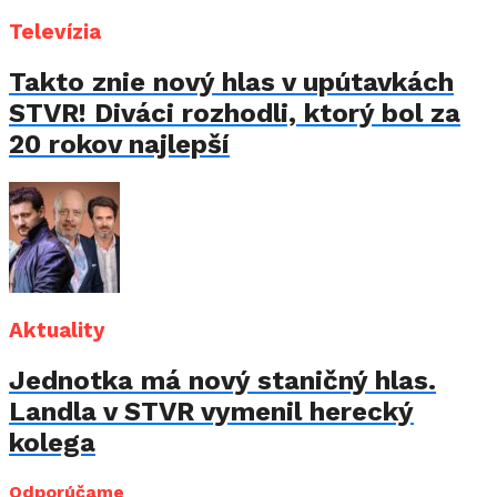
Televízia
Takto znie nový hlas v upútavkách
STVR! Diváci rozhodli, ktorý bol za
20 rokov najlepší
Aktuality
Jednotka má nový staničný hlas.
Landla v STVR vymenil herecký
kolega
Odporúčame