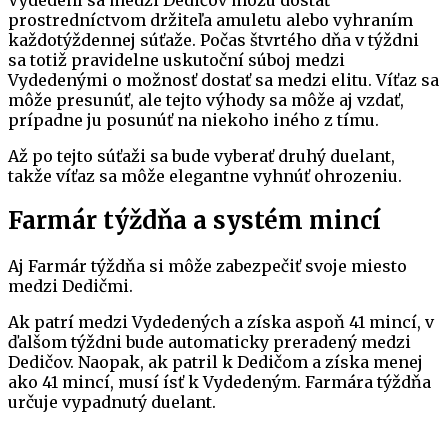
prostredníctvom držiteľa amuletu alebo vyhraním
každotýždennej súťaže. Počas štvrtého dňa v týždni
sa totiž pravidelne uskutoční súboj medzi
Vydedenými o možnosť dostať sa medzi elitu. Víťaz sa
môže presunúť, ale tejto výhody sa môže aj vzdať,
prípadne ju posunúť na niekoho iného z tímu.
Až po tejto súťaži sa bude vyberať druhý duelant,
takže víťaz sa môže elegantne vyhnúť ohrozeniu.
Farmár týždňa a systém mincí
Aj Farmár týždňa si môže zabezpečiť svoje miesto
medzi Dedičmi.
Ak patrí medzi Vydedených a získa aspoň 41 mincí, v
ďalšom týždni bude automaticky preradený medzi
Dedičov. Naopak, ak patril k Dedičom a získa menej
ako 41 mincí, musí ísť k Vydedeným. Farmára týždňa
určuje vypadnutý duelant.