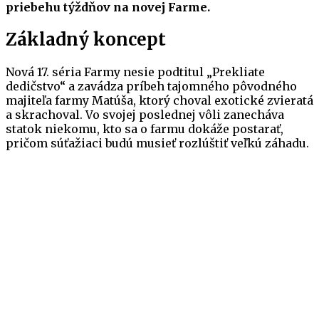
priebehu týždňov na novej Farme.
Základný koncept
Nová 17. séria Farmy nesie podtitul „Prekliate
dedičstvo“ a zavádza príbeh tajomného pôvodného
majiteľa farmy Matúša, ktorý choval exotické zvieratá
a skrachoval. Vo svojej poslednej vôli zanecháva
statok niekomu, kto sa o farmu dokáže postarať,
pričom súťažiaci budú musieť rozlúštiť veľkú záhadu.