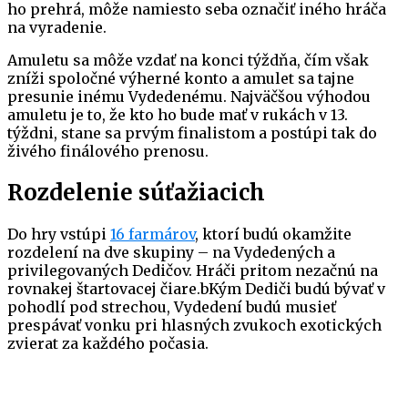
ho prehrá, môže namiesto seba označiť iného hráča
na vyradenie.
Amuletu sa môže vzdať na konci týždňa, čím však
zníži spoločné výherné konto a amulet sa tajne
presunie inému Vydedenému. Najväčšou výhodou
amuletu je to, že kto ho bude mať v rukách v 13.
týždni, stane sa prvým finalistom a postúpi tak do
živého finálového prenosu.
Rozdelenie súťažiacich
Do hry vstúpi
16 farmárov
, ktorí budú okamžite
rozdelení na dve skupiny – na Vydedených a
privilegovaných Dedičov. Hráči pritom nezačnú na
rovnakej štartovacej čiare.bKým Dediči budú bývať v
pohodlí pod strechou, Vydedení budú musieť
prespávať vonku pri hlasných zvukoch exotických
zvierat za každého počasia.