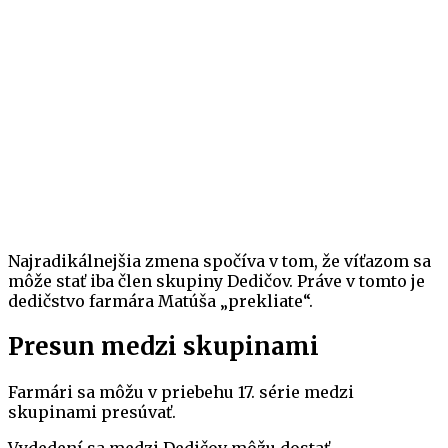
Najradikálnejšia zmena spočíva v tom, že víťazom sa
môže stať iba člen skupiny Dedičov. Práve v tomto je
dedičstvo farmára Matúša „prekliate“.
Presun medzi skupinami
Farmári sa môžu v priebehu 17. série medzi
skupinami presúvať.
Vydedení sa medzi Dedičov môžu dostať