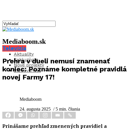
Mediaboom.sk
Televízia
Aktuality
Exkluzívne
Prehra v dueli nemusí znamenať
Nové projekty
koniec: Poznáme kompletné pravidlá
Sledovanosť
novej Farmy 17!
Mediaboom
24. augusta 2025
/ 5 min. čítania
Prinášame prehľad zmenených pravidiel a