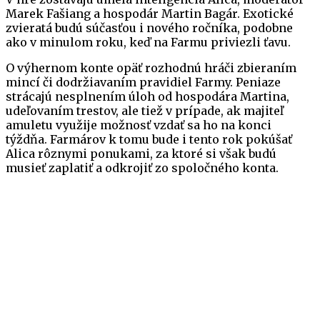
Marek Fašiang a hospodár Martin Bagár. Exotické
zvieratá budú súčasťou i nového ročníka, podobne
ako v minulom roku, keď na Farmu priviezli ťavu.
O výhernom konte opäť rozhodnú hráči zbieraním
mincí či dodržiavaním pravidiel Farmy. Peniaze
strácajú nesplnením úloh od hospodára Martina,
udeľovaním trestov, ale tiež v prípade, ak majiteľ
amuletu využije možnosť vzdať sa ho na konci
týždňa. Farmárov k tomu bude i tento rok pokúšať
Alica rôznymi ponukami, za ktoré si však budú
musieť zaplatiť a odkrojiť zo spoločného konta.