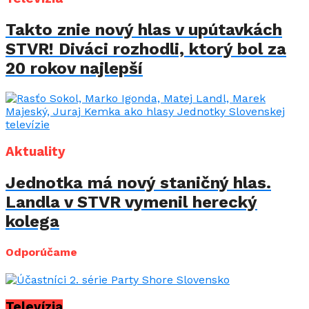
Takto znie nový hlas v upútavkách
STVR! Diváci rozhodli, ktorý bol za
20 rokov najlepší
Aktuality
Jednotka má nový staničný hlas.
Landla v STVR vymenil herecký
kolega
Odporúčame
Televízia