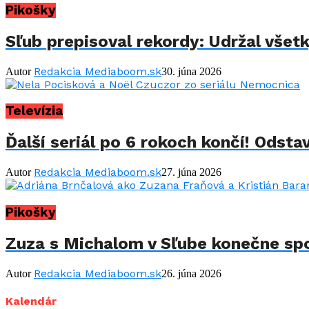
Pikošky
Sľub prepisoval rekordy: Udržal všet
Redakcia Mediaboom.sk
Autor
30. júna 2026
Televízia
Ďalší seriál po 6 rokoch končí! Odstav
Redakcia Mediaboom.sk
Autor
27. júna 2026
Pikošky
Zuza s Michalom v Sľube konečne spo
Redakcia Mediaboom.sk
Autor
26. júna 2026
Kalendár