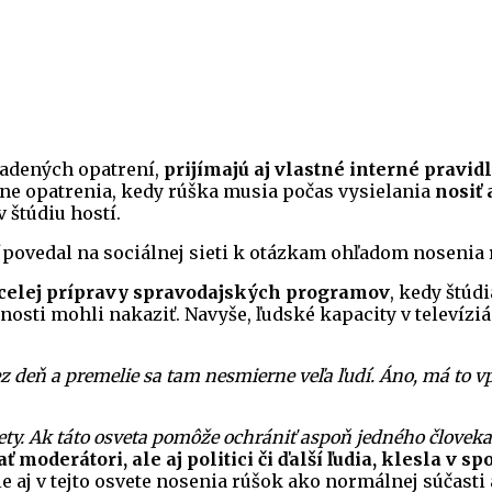
iadených opatrení,
prijímajú aj vlastné interné pravid
lne opatrenia, kedy rúška musia počas vysielania
nosiť 
 štúdiu hostí.
povedal na sociálnej sieti k otázkam ohľadom nosenia
 celej prípravy spravodajských programov
, kedy štúd
nosti mohli nakaziť. Navyše, ľudské kapacity v televíz
 deň a premelie sa tam nesmierne veľa ľudí. Áno, má to vp
ety. Ak táto osveta pomôže ochrániť aspoň jedného človek
 moderátori, ale aj politici či ďalší ľudia, klesla v s
 aj v tejto osvete nosenia rúšok ako normálnej súčasti