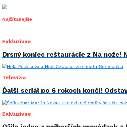
Najčítanejšie
Exkluzívne
Drsný koniec reštaurácie z Na nože! 
Televízia
Ďalší seriál po 6 rokoch končí! Odstav
Exkluzívne
Ožila jedna z najhorších prevádzok z 