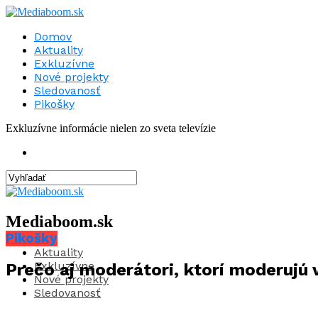
Domov
Aktuality
Exkluzívne
Nové projekty
Sledovanosť
Pikošky
Exkluzívne informácie nielen zo sveta televízie
Mediaboom.sk
Pikošky
Aktuality
Exkluzívne
Prečo aj moderátori, ktorí moderujú 
Nové projekty
Sledovanosť