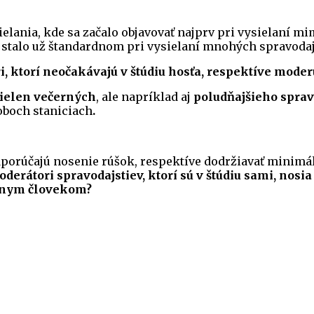
ielania, kde sa začalo objavovať najprv pri vysielaní m
sa stalo už štandardnom pri vysielaní mnohých spravod
i, ktorí neočakávajú v štúdiu hosťa, respektíve moder
nielen večerných
, ale napríklad aj
poludňajšieho sprav
oboch staniciach
.
orúčajú nosenie rúšok, respektíve dodržiavať minimá
derátori spravodajstiev, ktorí sú v štúdiu sami, nosia
adnym človekom?