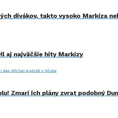
kých divákov, takto vysoko Markíza ne
il aj najväčšie hity Markízy
lu! Zmarí ich plány zvrat podobný Du