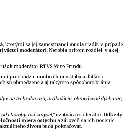
lá
, ktorými sa jej zamestnanci musia riadiť. V prípade
aj všetci moderátori
. Nerobia pritom rozdiel, v akej
 rúšok moderátor RTVS Miro Frindt.
iami prechádza mnoho členov štábu a ďalších
iách sú obmedzené a aj takýmto spôsobom bránia
lyv na techniku reči, artikuláciu, obmedzené dýchanie,
a od choroby, má zmysel,“
uzatvára moderátor.
Odkedy
poločnosti miera ostychu
a zároveň sa ich nosenie
 aktuálneho života budú pokračovať.