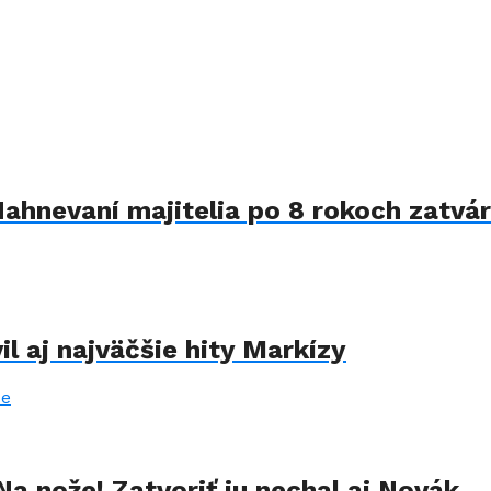
Nahnevaní majitelia po 8 rokoch zatvár
il aj najväčšie hity Markízy
Na nože! Zatvoriť ju nechal aj Novák