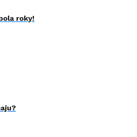
bola roky!
naju?