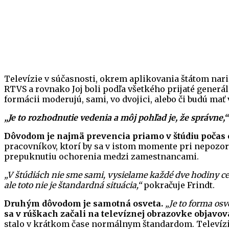
Televízie v súčasnosti, okrem aplikovania štátom nar
RTVS a rovnako Joj boli podľa všetkého prijaté generá
formácii moderujú, sami, vo dvojici, alebo či budú mať v
„Je to rozhodnutie vedenia a môj pohľad je, že správne,“
Dôvodom je najmä prevencia priamo v štúdiu počas
pracovníkov, ktorí by sa v istom momente pri nepozor
prepuknutiu ochorenia medzi zamestnancami.
„V štúdiách nie sme sami, vysielame každé dve hodiny cez
ale toto nie je štandardná situácia,“
pokračuje Frindt.
Druhým dôvodom je samotná osveta.
„Je to forma osv
sa v rúškach začali na televíznej obrazovke objavovať
stalo v krátkom čase normálnym štandardom. Televízie