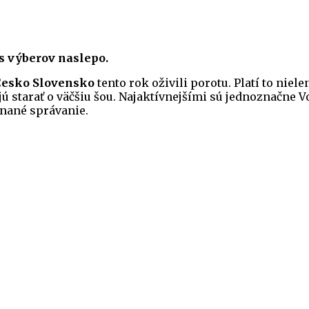
s výberov naslepo.
Česko Slovensko
tento rok oživili porotu. Platí to niel
ajú starať o väčšiu šou. Najaktívnejšími sú jednoznačne 
ehnané správanie.