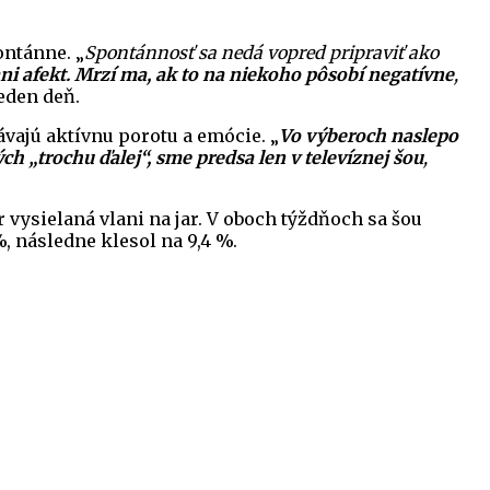
ontánne. „
Spontánnosť sa nedá vopred pripraviť ako
ani afekt. Mrzí ma, ak to na niekoho pôsobí negatívne
,
eden deň.
vajú aktívnu porotu a emócie. „
Vo výberoch naslepo
h „trochu ďalej“, sme predsa len v televíznej šou
,
r vysielaná vlani na jar. V oboch týždňoch sa šou
, následne klesol na 9,4 %.