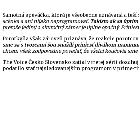
Samotná speváčka, ktorá je všeobecne uznávaná a teší s
scénka a ani nijako naprogramovať.
Takisto ak sa úprimn
pretože jediný a skutočný zámer je úplne opačný. Priniesť
Porotkyňa však zároveň priznáva, že reakcie porotcov
sme sa s tvorcami šou snažili priniesť divákom maximum 
chcem však zodpovedne povedať, že všetci koučovia sme
The Voice Česko Slovensko zatiaľ v tretej sérii dosahu
podarilo stať najsledovanejším programom v prime-time