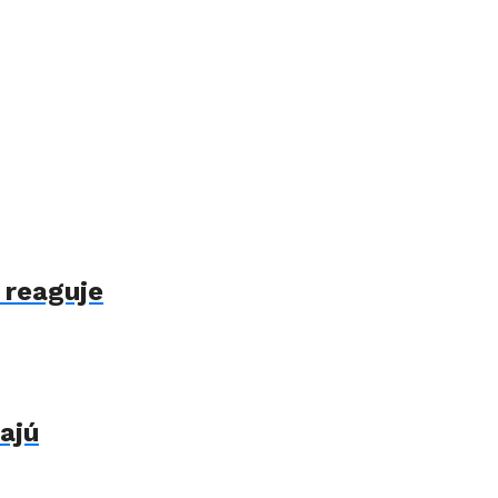
 reaguje
ajú