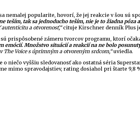
a nemalej popularite, hovorí, že jej reakcie v šou sú sp
e teším, tak sa jednoducho teším, nie je to žiadna póza 
 autenticitu a otvorenosť,“
cituje Kirschner denník Plus j
 sú prispôsobené zámeru tvorcov programu, ktorí očaká
emócií. Množstvo situácií a reakcií na ne bolo posunutýc
 v The Voice s úprimným a otvoreným srdcom,“
uviedla.
je o niečo vyššiu sledovanosť ako ostatná séria Supersta
 mimo spravodajstiev, rating dosiahol pri štarte 9,8 %