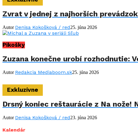
Zvrat v jednej z najhorších prevádzo
Denisa Kokošková / red
Autor
25. júna 2026
Pikošky
Zuzana konečne urobí rozhodnutie: Vo
Redakcia Mediaboom.sk
Autor
25. júna 2026
Exkluzívne
Drsný koniec reštaurácie z Na nože! 
Denisa Kokošková / red
Autor
23. júna 2026
Kalendár