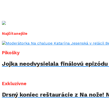
Najčítanejšie
Pikošky
Jojka neodvysielala finálovú epizód
Exkluzívne
Drsný koniec reštaurácie z Na nože! 