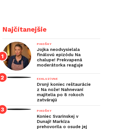
Najčítanejšie
PIKOŠKY
Jojka neodvysielala
finálovú epizódu Na
chalupe! Prekvapená
moderátorka reaguje
EXKLUZÍVNE
Drsný koniec reštaurácie
z Na nože! Nahnevaní
majitelia po 8 rokoch
zatvárajú
PIKOŠKY
Koniec Svarinskej v
Dunaji! Markíza
prehovorila o osude jej