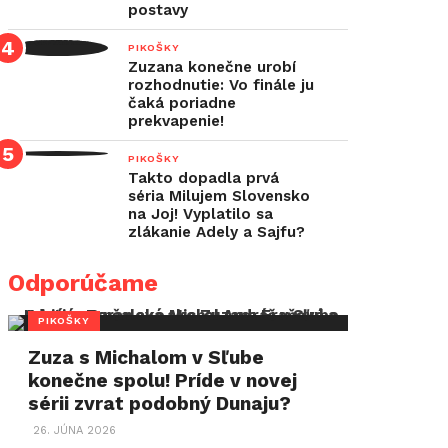
postavy
PIKOŠKY
Zuzana konečne urobí
rozhodnutie: Vo finále ju
čaká poriadne
prekvapenie!
PIKOŠKY
Takto dopadla prvá
séria Milujem Slovensko
na Joj! Vyplatilo sa
zlákanie Adely a Sajfu?
Odporúčame
PIKOŠKY
Zuza s Michalom v Sľube
konečne spolu! Príde v novej
sérii zvrat podobný Dunaju?
26. JÚNA 2026