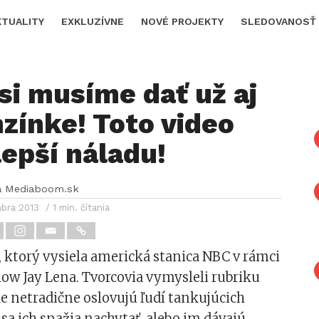
KTUALITY
EXKLUZÍVNE
NOVÉ PROJEKTY
SLEDOVANOSŤ
si musíme dať už aj
zínke! Toto video
epší náladu!
a Mediaboom.sk
mbra 2013
/ 1 min. čítania
 ktorý vysiela americká stanica NBC v rámci
ow Jay Lena. Tvorcovia vymysleli rubriku
e netradične oslovujú ľudí tankujúcich
sa ich snažia nachytať, alebo im dávajú