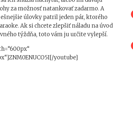
lohy za možnosť natankovať zadarmo. A
šnejšie úlovky patril jeden pár, ktorého
karaoke. Ak si chcete zlepšiť náladu na úvod
ného týždňa, toto vám ju určite vylepší.
th=“600px“
px“]ZNM0ENUCO5I[/youtube]