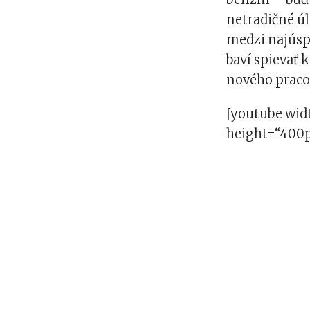
netradičné ú
medzi najúspe
baví spievať 
nového pracov
[youtube wid
height=“400