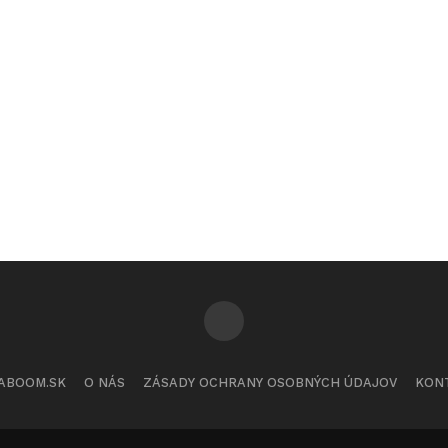
ABOOM.SK
O NÁS
ZÁSADY OCHRANY OSOBNÝCH ÚDAJOV
KON