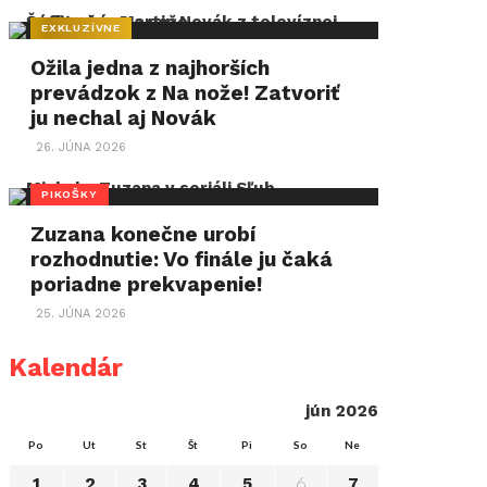
EXKLUZÍVNE
Ožila jedna z najhorších
prevádzok z Na nože! Zatvoriť
ju nechal aj Novák
26. JÚNA 2026
PIKOŠKY
Zuzana konečne urobí
rozhodnutie: Vo finále ju čaká
poriadne prekvapenie!
25. JÚNA 2026
Kalendár
jún 2026
Po
Ut
St
Št
Pi
So
Ne
6
1
2
3
4
5
7