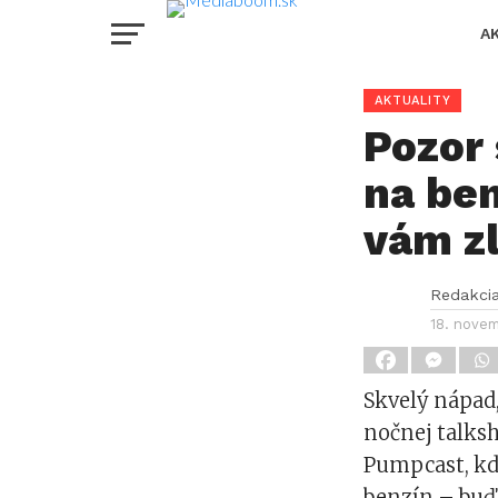
A
AKTUALITY
Pozor 
na ben
vám zl
Redakci
18. nove
Skvelý nápad,
nočnej talksh
Pumpcast, kd
benzín – buď 