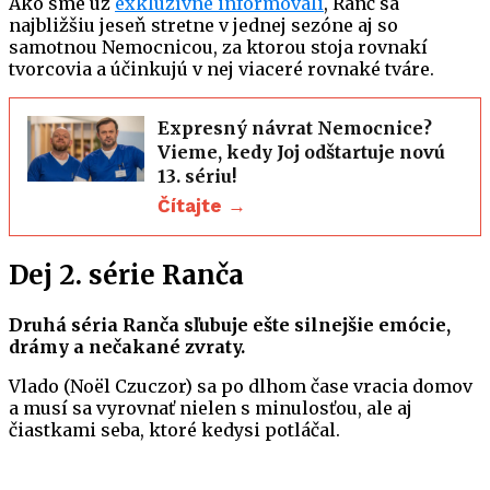
Ako sme už
exkluzívne informovali
, Ranč sa
najbližšiu jeseň stretne v jednej sezóne aj so
samotnou Nemocnicou, za ktorou stoja rovnakí
tvorcovia a účinkujú v nej viaceré rovnaké tváre.
Expresný návrat Nemocnice?
Vieme, kedy Joj odštartuje novú
13. sériu!
Čítajte →
Dej 2. série Ranča
Druhá séria Ranča sľubuje ešte silnejšie emócie,
drámy a nečakané zvraty.
Vlado (Noël Czuczor) sa po dlhom čase vracia domov
a musí sa vyrovnať nielen s minulosťou, ale aj
čiastkami seba, ktoré kedysi potláčal.