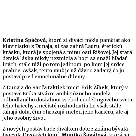
Kristína Spáčová
, ktorú si diváci môžu pamätať ako
klaviristku z Dunaja, si zas zahrá Lauru, éterickú
krásku, ktorá je spojená s minulostí Rišovej. Jej stará
detská láska nikdy nezmizla a hoci sa snaží hľadať
iných, stále túži po tom jedinom, po kom jej srdce
prahne. Avšak, tento muž je už dávno zadaný, čo ju
postaví pred emocionálne dilemy.
Z Dunaja do Ranča taktiež mieri
Erik Žibek
, ktorý v
postave Erika stvárni ambiciózneho modela
odhodlaného dosiahnuť vrchol modelingového sveta.
Jeho hriechy a nečisté rozhodnutia ho však stále
ťahajú dolu, čím ohrozujú nielen jeho kariéru, ale aj
jeho osobný život.
Z nových postáv bude divákom dobre známa bývalá
hviezda Divokých koní,
Monika Šagátová
, ktorá sa