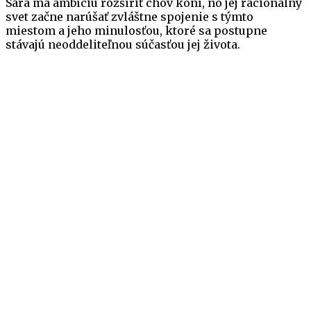
Sára má ambíciu rozšíriť chov koní, no jej racionálny
svet začne narúšať zvláštne spojenie s týmto
miestom a jeho minulosťou, ktoré sa postupne
stávajú neoddeliteľnou súčasťou jej života.