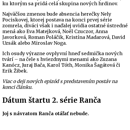
ku ktorým sa pridá celá skupina nových hrdinov.
Najväčšou zmenou bude absencia herečky Nely
Pociskovej, ktorej postava na konci prvej série
zomrela, diváci však i naďalej uvidia ostatné ústredné
mená ako Eva Matejková, Noël Czuczor, Anna
Javorková, Roman Poláčik, Kristína Madarová, David
Uzsák alebo Miroslav Noga.
Ich osudy výrazne ovplyvní hneď sedmička nových
tvárí – na čele s hviezdnymi menami ako Zuzana
Kanócz, Juraj Bača, Karol Tóth, Monika Šagátová či
Erik Žibek.
Viac o deji nových epizód s predstavením postáv na
konci článku.
Dátum štartu 2. série Ranča
Joj s návratom Ranča otáľať nebude.