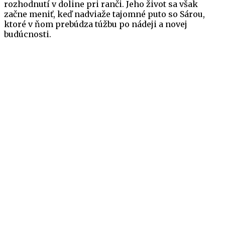
rozhodnutí v doline pri ranči. Jeho život sa však
začne meniť, keď nadviaže tajomné puto so Sárou,
ktoré v ňom prebúdza túžbu po nádeji a novej
budúcnosti.