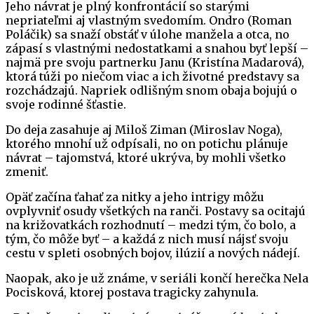
Jeho návrat je plný konfrontácií so starými
nepriateľmi aj vlastným svedomím. Ondro (Roman
Poláčik) sa snaží obstáť v úlohe manžela a otca, no
zápasí s vlastnými nedostatkami a snahou byť lepší –
najmä pre svoju partnerku Janu (Kristína Madarová),
ktorá túži po niečom viac a ich životné predstavy sa
rozchádzajú. Napriek odlišným snom obaja bojujú o
svoje rodinné šťastie.
Do deja zasahuje aj Miloš Ziman (Miroslav Noga),
ktorého mnohí už odpísali, no on potichu plánuje
návrat – tajomstvá, ktoré ukrýva, by mohli všetko
zmeniť.
Opäť začína ťahať za nitky a jeho intrigy môžu
ovplyvniť osudy všetkých na ranči. Postavy sa ocitajú
na križovatkách rozhodnutí – medzi tým, čo bolo, a
tým, čo môže byť – a každá z nich musí nájsť svoju
cestu v spleti osobných bojov, ilúzií a nových nádejí.
Naopak, ako je už známe, v seriáli končí herečka Nela
Pocisková, ktorej postava tragicky zahynula.