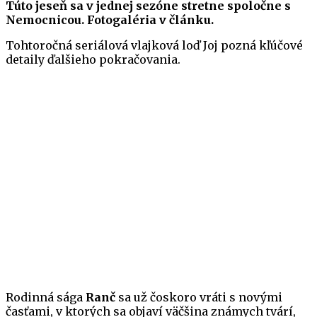
Túto jeseň sa v jednej sezóne stretne spoločne s
Nemocnicou. Fotogaléria v článku.
Tohtoročná seriálová vlajková loď Joj pozná kľúčové
detaily ďalšieho pokračovania.
Rodinná sága
Ranč
sa už čoskoro vráti s novými
časťami, v ktorých sa objaví väčšina známych tvárí,