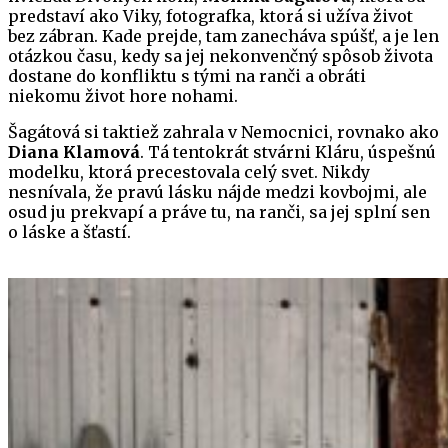
predstaví ako Viky, fotografka, ktorá si užíva život
bez zábran. Kade prejde, tam zanecháva spúšť, a je len
otázkou času, kedy sa jej nekonvenčný spôsob života
dostane do konfliktu s tými na ranči a obráti
niekomu život hore nohami.
Šagátová si taktiež zahrala v Nemocnici, rovnako ako
Diana Klamová
. Tá tentokrát stvárni Kláru, úspešnú
modelku, ktorá precestovala celý svet. Nikdy
nesnívala, že pravú lásku nájde medzi kovbojmi, ale
osud ju prekvapí a práve tu, na ranči, sa jej splní sen
o láske a šťastí.