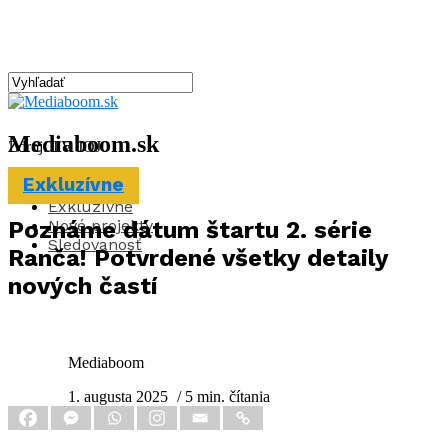
Mediaboom.sk
Zdroj: TV JOJ
Exkluzívne
Aktuality
Exkluzívne
Nové projekty
Poznáme dátum štartu 2. série
Sledovanosť
Ranča! Potvrdené všetky detaily
nových častí
Mediaboom
1. augusta 2025
/ 5 min. čítania