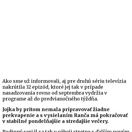
Ako sme už informovali, aj pre druhú sériu televízia
nakrútila 32 epizód, ktoré jej tak v prípade
nasadzovania rovno od septembra vydržia v
programe až do predvianočného týždňa.
Jojka by pritom nemala pripravovať žiadne
prekvapenie a s vysielaním Ranča má pokračovať
v stabilné pondelňajšie a stredajšie večery.
Rodinný seriál sa tak v súboji stretne s ďalším novým