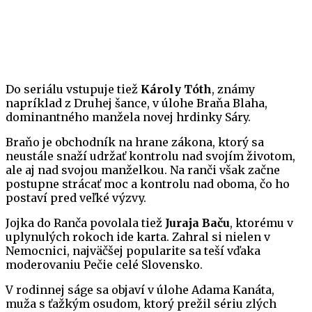
Do seriálu vstupuje tiež
Károly Tóth
, známy
napríklad z Druhej šance, v úlohe Braňa Blaha,
dominantného manžela novej hrdinky Sáry.
Braňo je obchodník na hrane zákona, ktorý sa
neustále snaží udržať kontrolu nad svojím životom,
ale aj nad svojou manželkou. Na ranči však začne
postupne strácať moc a kontrolu nad oboma, čo ho
postaví pred veľké výzvy.
Jojka do Ranča povolala tiež
Juraja Baču
, ktorému v
uplynulých rokoch ide karta. Zahral si nielen v
Nemocnici, najväčšej popularite sa teší vďaka
moderovaniu Pečie celé Slovensko.
V rodinnej ságe sa objaví v úlohe Adama Kanáta,
muža s ťažkým osudom, ktorý prežil sériu zlých