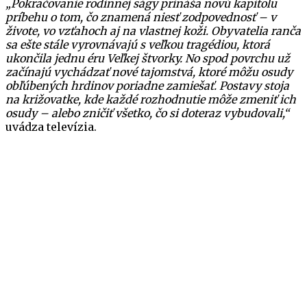
„Pokračovanie rodinnej ságy prináša novú kapitolu
príbehu o tom, čo znamená niesť zodpovednosť – v
živote, vo vzťahoch aj na vlastnej koži. Obyvatelia ranča
sa ešte stále vyrovnávajú s veľkou tragédiou, ktorá
ukončila jednu éru Veľkej štvorky. No spod povrchu už
začínajú vychádzať nové tajomstvá, ktoré môžu osudy
obľúbených hrdinov poriadne zamiešať. Postavy stoja
na križovatke, kde každé rozhodnutie môže zmeniť ich
osudy – alebo zničiť všetko, čo si doteraz vybudovali,“
uvádza televízia.