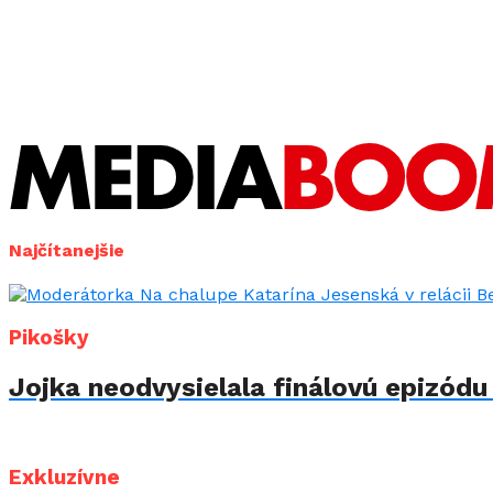
Najčítanejšie
Pikošky
Jojka neodvysielala finálovú epizód
Exkluzívne