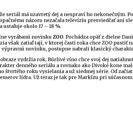
že seriál má uzavretý dej a nespraví ho nekonečným. Po
pačnému názoru nezačala televíziu presviedčať ani sledo
a ustaľuje okolo 17 – 18 %.
uálne vyrábanú novinku
ZOO
. Pochádza opäť z dielne Dani
ízia však zatiaľ tají, v ktorej časti roka chce ZOO pustiť
o výpravnú novinku, postupne nabrali klasický charakte
raze vydržia rok, Búrlivé víno chce svoj dej natiahnuť
rakter denného seriálu a rovnako ako Divoké kone mala 
ho štvrtého roku vysielania a už siedmej série. Od začiat
iemerov lídra. Už teraz je tak pre Markízu pri súčasno