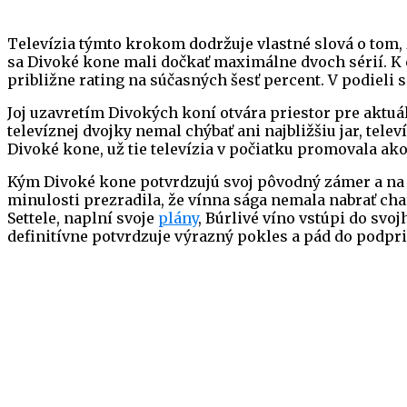
Televízia týmto krokom dodržuje vlastné slová o tom, 
sa Divoké kone mali dočkať maximálne dvoch sérií. K o
približne rating na súčasných šesť percent. V podieli s
Joj uzavretím Divokých koní otvára priestor pre akt
televíznej dvojky nemal chýbať ani najbližšiu jar, telev
Divoké kone, už tie televízia v počiatku promovala ak
Kým Divoké kone potvrdzujú svoj pôvodný zámer a na ob
minulosti prezradila, že vínna sága nemala nabrať cha
Settele, naplní svoje
plány
, Búrlivé víno vstúpi do svoj
definitívne potvrdzuje výrazný pokles a pád do podpr