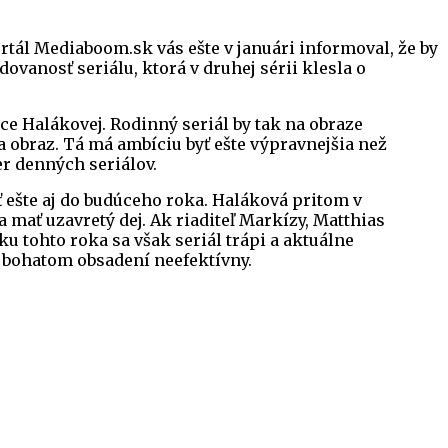
rtál Mediaboom.sk vás ešte v januári informoval, že by
vanosť seriálu, ktorá v druhej sérii klesla o
ce Halákovej. Rodinný seriál by tak na obraze
 na obraz. Tá má ambíciu byť ešte výpravnejšia než
r denných seriálov.
 ešte aj do budúceho roka. Haláková pritom v
mať uzavretý dej. Ak riaditeľ Markízy, Matthias
ku tohto roka sa však seriál trápi a aktuálne
m bohatom obsadení neefektívny.