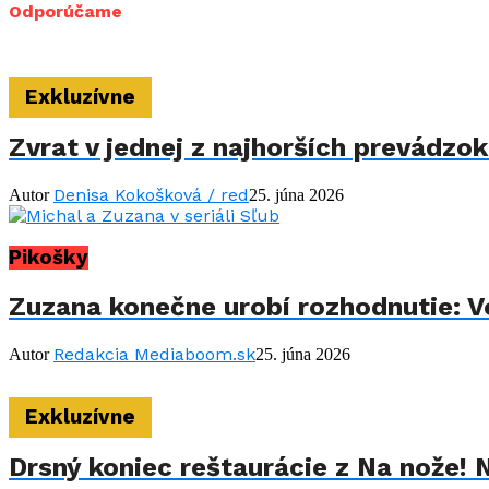
Odporúčame
Exkluzívne
Zvrat v jednej z najhorších prevádzo
Denisa Kokošková / red
Autor
25. júna 2026
Pikošky
Zuzana konečne urobí rozhodnutie: Vo
Redakcia Mediaboom.sk
Autor
25. júna 2026
Exkluzívne
Drsný koniec reštaurácie z Na nože! 