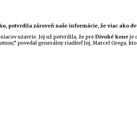
tku, potvrdila zároveň naše informácie, že viac ako dv
siacov uzavrie. Joj už potvrdila, že pre
Divoké kone
je 
motnou
,“ povedal generálny riaditeľ Joj, Marcel Grega, kt