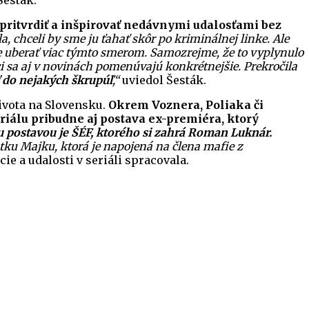
Šesták.
 pritvrdiť a inšpirovať nedávnymi udalosťami bez
a, chceli by sme ju ťahať skôr po kriminálnej linke. Ale
o bude uberať viac týmto smerom. Samozrejme, že to vyplynulo
ci sa aj v novinách pomenúvajú konkrétnejšie. Prekročila
iť do nejakých škrupúľ
,“
uviedol Šesták.
života na Slovensku.
Okrem Voznera, Poliaka či
riálu pribudne aj postava ex-premiéra, ktorý
 postavou je ŠÉF, ktorého si zahrá Roman Luknár.
tku Majku, ktorá je napojená na člena mafie z
ie a udalosti v seriáli spracovala.