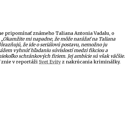
ne pripomínať známeho Taliana Antonia Vadalu, o
.
„Okamžite mi napadne, že môže narážať na Taliana
ôrazňujú, že ide o seriálovú postavu, nemožno ju
dokážem vyhnúť hľadaniu súvislostí medzi fikciou a
iekoľko schránkových firiem. Jej ambície sú však väčšie.
znie v reportáži
Svet Evity
z nakrúcania kriminálky.