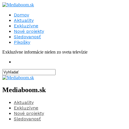
Domov
Aktuality
Exkluzívne
Nové projekty
Sledovanosť
Pikošky
Exkluzívne informácie nielen zo sveta televízie
Mediaboom.sk
Aktuality
Exkluzívne
Nové projekty
Sledovanosť