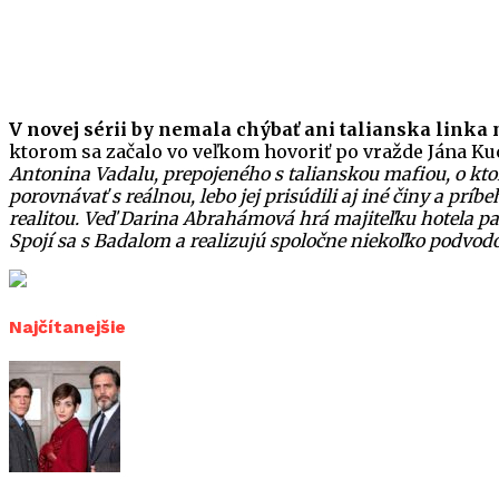
V novej sérii by nemala chýbať ani talianska link
ktorom sa začalo vo veľkom hovoriť po vražde Jána K
Antonina Vadalu, prepojeného s talianskou mafiou, o kto
porovnávať s reálnou, lebo jej prisúdili aj iné činy a pr
realitou. Veď Darina Abrahámová hrá majiteľku hotela pa
Spojí sa s Badalom a realizujú spoločne niekoľko podvodov
Najčítanejšie