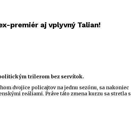
ex-premiér aj vplyvný Talian!
 politickým trilerom bez servítok.
ehom dvojice policajtov na jednu sezónu, sa nakoniec
nskými reáliami. Práve táto zmena kurzu sa stretla s