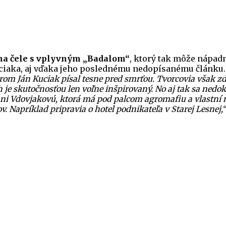
a na čele s vplyvným „Badalom“
, ktorý tak môže nápad
uciaka, aj vďaka jeho poslednému nedopísanému článku
rom Ján Kuciak písal tesne pred smrťou. Tvorcovia však zd
íbeh je skutočnosťou len voľne inšpirovaný. No aj tak sa ne
ni Vdovjakovú, ktorá má pod palcom agromafiu a vlastní n
. Napríklad pripravia o hotel podnikateľa v Starej Lesnej,“