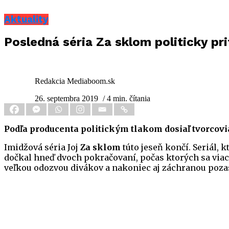
Aktuality
Posledná séria Za sklom politicky pri
Redakcia Mediaboom.sk
26. septembra 2019
/ 4 min. čítania
Podľa producenta politickým tlakom dosiaľ tvorcovia 
Imidžová séria Joj
Za sklom
túto jeseň končí. Seriál,
dočkal hneď dvoch pokračovaní, počas ktorých sa viac 
veľkou odozvou divákov a nakoniec aj záchranou pozast