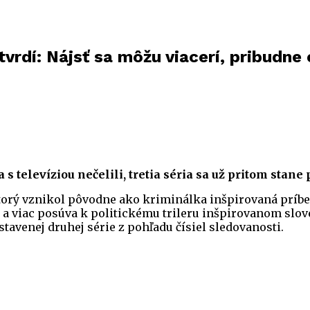
tvrdí: Nájsť sa môžu viacerí, pribudne 
s televíziou nečelili, tretia séria sa už pritom stane
 ktorý vznikol pôvodne ako kriminálka inšpirovaná príb
a viac posúva k politickému trileru inšpirovanom slove
avenej druhej série z pohľadu čísiel sledovanosti.