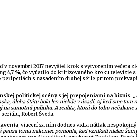
keď v novembri 2017 nevyšiel krok s vytvorením večera 
g 4,7 %, čo vyústilo do kritizovaného kroku televízie s
peripetiách s nasadením druhej série pritom prekvapila
enskej politickej scény s jej prepojeniami na biznis
.
„
iánska, úloha štátu bola len niekde v úzadí. Aj keď sme tam
aj na samotnú politiku. A realita, ktorá do toho nečakane
 seriálu, Robert Šveda.
tavenia
, viacerí za ním dodnes vidia nátlak nespokojný
 Tá pauza tomu nakoniec pomohla, keď vznikali nielen šumy,