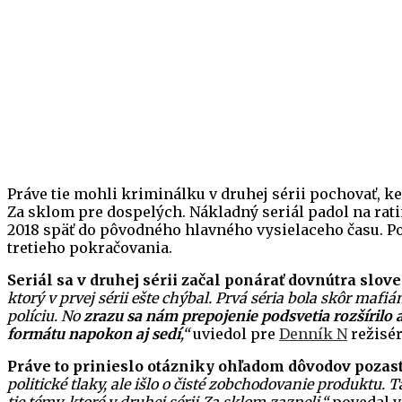
Práve tie mohli kriminálku v druhej sérii pochovať, 
Za sklom pre dospelých. Nákladný seriál padol na ratin
2018 späť do pôvodného hlavného vysielaceho času. Po 
tretieho pokračovania.
Seriál sa v druhej sérii začal ponárať dovnútra slov
ktorý v prvej sérii ešte chýbal. Prvá séria bola skôr maf
políciu. No
zrazu sa nám prepojenie podsvetia rozšírilo 
formátu napokon aj sedí
,“
uviedol pre
Denník N
režisér
Práve to prinieslo otázniky ohľadom dôvodov pozas
politické tlaky, ale išlo o čisté zobchodovanie produktu.