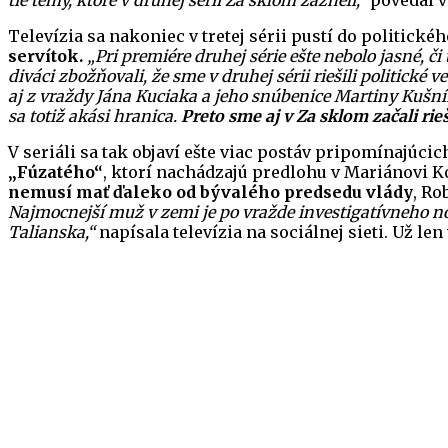
tie témy, ktoré v druhej sérii Za sklom zazneli,“
povedal v
Televízia sa nakoniec v tretej sérii pustí do politickéh
servítok.
„Pri premiére druhej série ešte nebolo jasné, či
diváci zbožňovali, že sme v druhej sérii riešili politické 
aj z vraždy Jána Kuciaka a jeho snúbenice Martiny Kušnír
sa totiž akási hranica.
Preto sme aj v Za sklom začali rie
V seriáli sa tak objaví ešte viac postáv pripomínajúc
„Fúzatého“
, ktorí nachádzajú predlohu v Mariánovi K
nemusí mať ďaleko od bývalého predsedu vlády
, Ro
Najmocnejší muž v zemi je po vražde investigatívneho no
Talianska,“
napísala televízia na sociálnej sieti. Už le