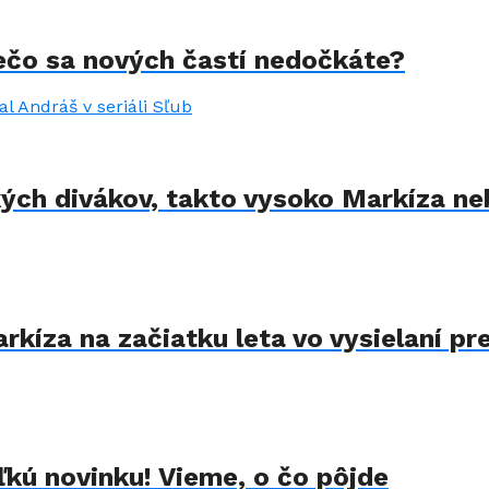
rečo sa nových častí nedočkáte?
kých divákov, takto vysoko Markíza ne
kíza na začiatku leta vo vysielaní pre
kú novinku! Vieme, o čo pôjde