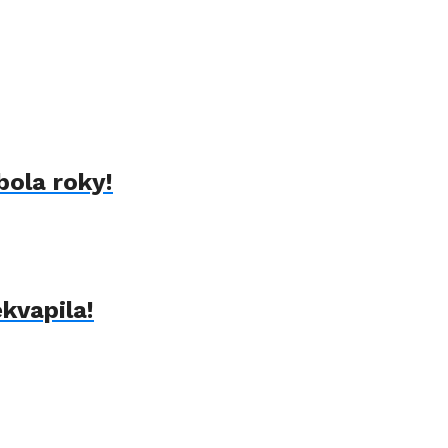
bola roky!
kvapila!