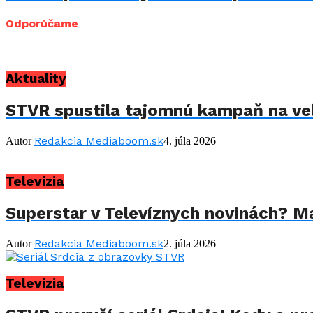
Odporúčame
Aktuality
STVR spustila tajomnú kampaň na veľ
Redakcia Mediaboom.sk
Autor
4. júla 2026
Televízia
Superstar v Televíznych novinách? Mar
Redakcia Mediaboom.sk
Autor
2. júla 2026
Televízia