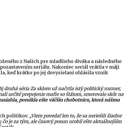
zloženého z Našich pre mladšieho diváka a následného
 pozastavením seriálu. Nakoniec seriál vrátila v máji
, keď krátko po jej dovysielaní ohlásila vznik
Aj druhá séria Za sklom už načrtla istý politický rozmer,
 mali určité prepojenie mafie so štátom, smerovalo skôr na
 zasiahla, ponúkla ešte väčšiu chobotnicu, ktorá nášmu
ch politikov.
„Viem povedať len to, že sa neriešili žiadne
 čo je za tým, ale časový posun urobil ešte aktuálnejším