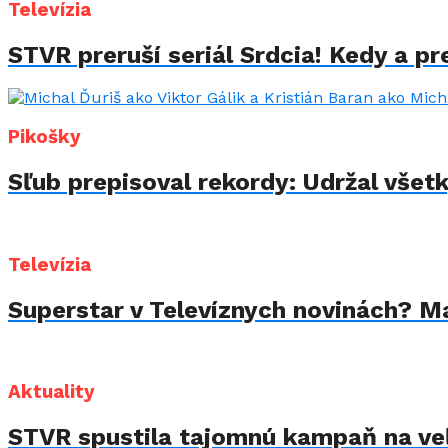
Televízia
STVR preruší seriál Srdcia! Kedy a p
Pikošky
Sľub prepisoval rekordy: Udržal všet
Televízia
Superstar v Televíznych novinách? Mar
Aktuality
STVR spustila tajomnú kampaň na veľ