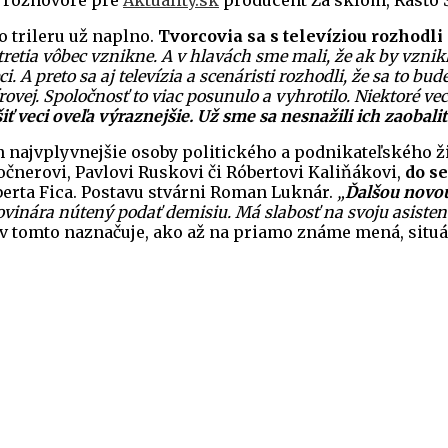
 rozhovore pre
Aktuality.sk
producent Za sklom, Rasťo 
o trileru už naplno.
Tvorcovia sa s televíziou rozhodli
 tretia vôbec vznikne. A v hlavách sme mali, že ak by vznikl
veci. A preto sa aj televízia a scenáristi rozhodli, že sa t
ovej. Spoločnosť to viac posunulo a vyhrotilo. Niektoré ve
šiť veci oveľa výraznejšie. Už sme sa nesnažili ich zaobal
ich najvplyvnejšie osoby politického a podnikateľského 
očnerovi, Pavlovi Ruskovi či Róbertovi Kaliňákovi,
do se
berta Fica. Postavu stvárni Roman Luknár.
„
Ďalšou novou
vinára nútený podať demisiu. Má slabosť na svoju asisten
n v tomto naznačuje, ako až na priamo známe mená, situác