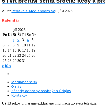
STVR preruší seriál Srdcia! Kedy a p
Redakcia Mediaboom.sk
Autor
1. júla 2026
Kalendár
júl 2026
Po
Ut
St
Št
Pi
So
Ne
1
2
3
4
5
6
7
8
9
10
11
12
13
14
15
16
17
18
19
20
21
22
23
24
25
26
27
28
29
30
31
« jún
Mediaboom.sk
O nás
Zásady ochrany osobných údajov
Kontakty
Už 13 rokov prinášame exkluzívne informácie zo sveta televízie.