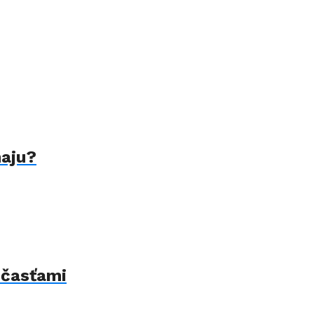
naju?
 časťami