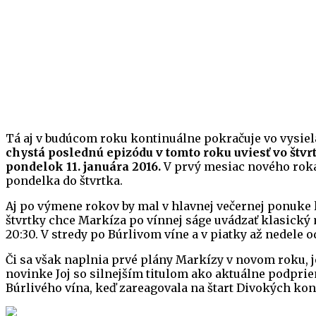
Tá aj v budúcom roku kontinuálne pokračuje vo vysie
chystá poslednú epizódu v tomto roku uviesť vo štv
pondelok 11. januára 2016.
V prvý mesiac nového roka b
pondelka do štvrtka.
Aj po výmene rokov by mal v hlavnej večernej ponuke 
štvrtky chce Markíza po vínnej ságe uvádzať klasic
20:30. V stredy po Búrlivom víne a v piatky až nedele od
Či sa však naplnia prvé plány Markízy v novom roku, je
novinke Joj so silnejším titulom ako aktuálne podpr
Búrlivého vína, keď zareagovala na štart Divokých koní