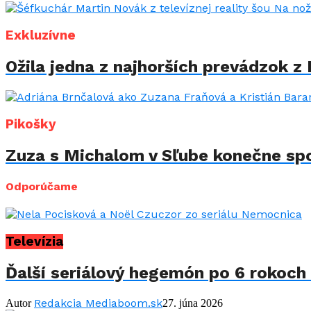
Exkluzívne
Ožila jedna z najhorších prevádzok z 
Pikošky
Zuza s Michalom v Sľube konečne spo
Odporúčame
Televízia
Ďalší seriálový hegemón po 6 rokoch 
Redakcia Mediaboom.sk
Autor
27. júna 2026