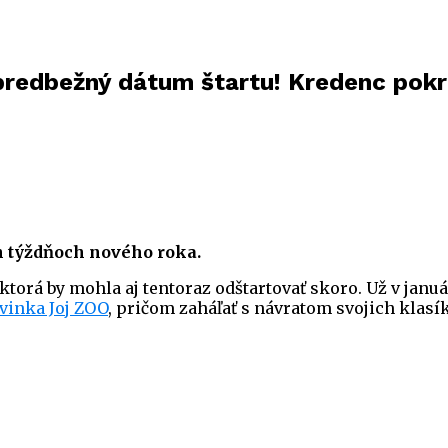
predbežný dátum štartu! Kredenc pokra
 týždňoch nového roka.
ktorá by mohla aj tentoraz odštartovať skoro. Už v janu
ovinka Joj ZOO
, pričom zaháľať s návratom svojich klas