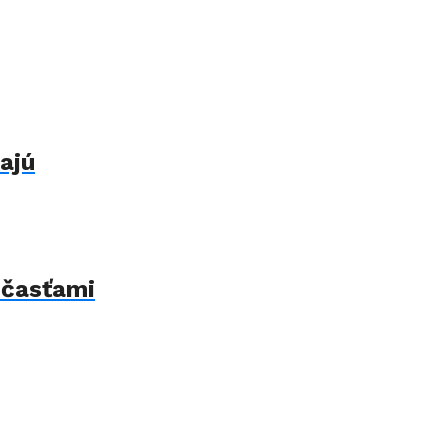
ajú
 časťami