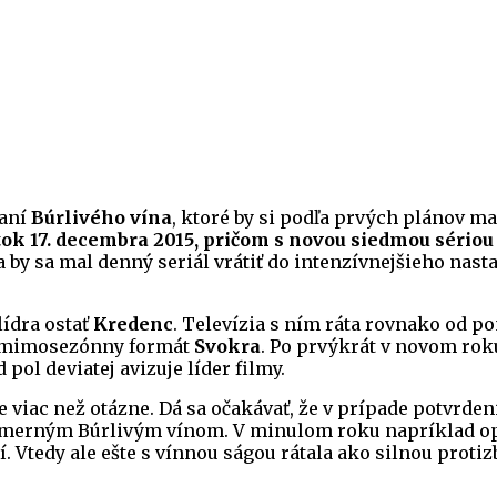
laní
Búrlivého vína
, ktoré by si podľa prvých plánov 
rtok 17. decembra 2015, pričom s novou siedmou sério
y sa mal denný seriál vrátiť do intenzívnejšieho nastav
lídra ostať
Kredenc
. Televízia s ním ráta rovnako od po
ký mimosezónny formát
Svokra
. Po prvýkrát v novom roku
 pol deviatej avizuje líder filmy.
 viac než otázne. Dá sa očakávať, že v prípade potvrden
iemerným Búrlivým vínom. V minulom roku napríklad op
. Vtedy ale ešte s vínnou ságou rátala ako silnou proti