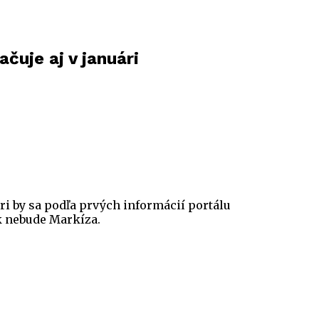
čuje aj v januári
ári by sa podľa prvých informácií portálu
ík nebude Markíza.