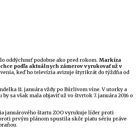
malo oddýchnuť podobne ako pred rokom.
Markíza
u chce podľa aktuálnych zámerov vyrukovať už v
enia, keď ho televízia avizuje štyrikrát do týždňa od
ndelka 11. januára vždy po Búrlivom víne. V utorky a
 by sa však mala objaviť už vo štvrtok 7. januára 2016 o
ia januárového štartu ZOO vyrukuje líder proti
roti prvým plánom spustila skôr piatu sériu práve
zbraňou.