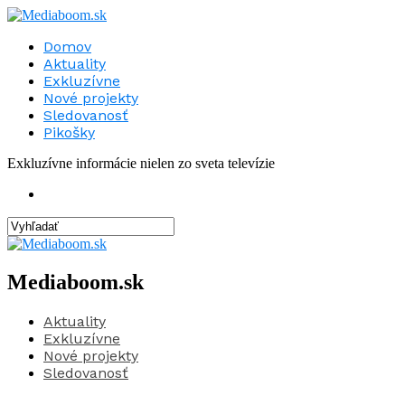
Domov
Aktuality
Exkluzívne
Nové projekty
Sledovanosť
Pikošky
Exkluzívne informácie nielen zo sveta televízie
Mediaboom.sk
Aktuality
Exkluzívne
Nové projekty
Sledovanosť