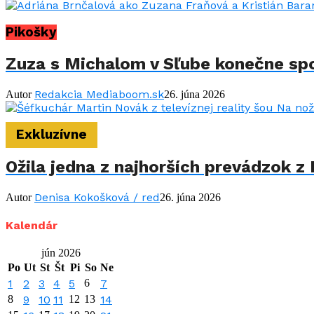
Pikošky
Zuza s Michalom v Sľube konečne spo
Redakcia Mediaboom.sk
Autor
26. júna 2026
Exkluzívne
Ožila jedna z najhorších prevádzok z 
Denisa Kokošková / red
Autor
26. júna 2026
Kalendár
jún 2026
Po
Ut
St
Št
Pi
So
Ne
1
2
3
4
5
6
7
8
9
10
11
12
13
14