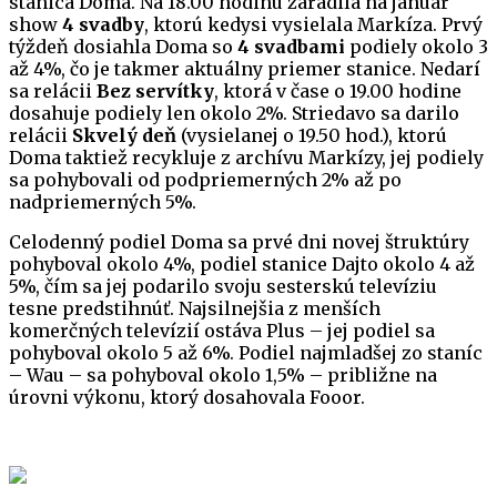
stanica Doma. Na 18.00 hodinu zaradila na január
show
4 svadby
, ktorú kedysi vysielala Markíza. Prvý
týždeň dosiahla Doma so
4 svadbami
podiely okolo 3
až 4%, čo je takmer aktuálny priemer stanice. Nedarí
sa relácii
Bez servítky
, ktorá v čase o 19.00 hodine
dosahuje podiely len okolo 2%. Striedavo sa darilo
relácii
Skvelý deň
(vysielanej o 19.50 hod.), ktorú
Doma taktiež recykluje z archívu Markízy, jej podiely
sa pohybovali od podpriemerných 2% až po
nadpriemerných 5%.
Celodenný podiel Doma sa prvé dni novej štruktúry
pohyboval okolo 4%, podiel stanice Dajto okolo 4 až
5%, čím sa jej podarilo svoju sesterskú televíziu
tesne predstihnúť. Najsilnejšia z menších
komerčných televízií ostáva Plus – jej podiel sa
pohyboval okolo 5 až 6%. Podiel najmladšej zo staníc
– Wau – sa pohyboval okolo 1,5% – približne na
úrovni výkonu, ktorý dosahovala Fooor.