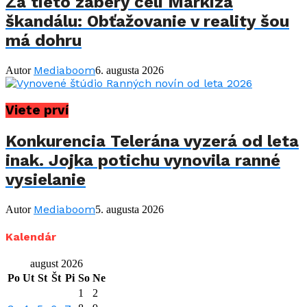
Za tieto zábery čelí Markíza
škandálu: Obťažovanie v reality šou
má dohru
Mediaboom
Autor
6. augusta 2026
Viete prví
Konkurencia Telerána vyzerá od leta
inak. Jojka potichu vynovila ranné
vysielanie
Mediaboom
Autor
5. augusta 2026
Kalendár
august 2026
Po
Ut
St
Št
Pi
So
Ne
1
2