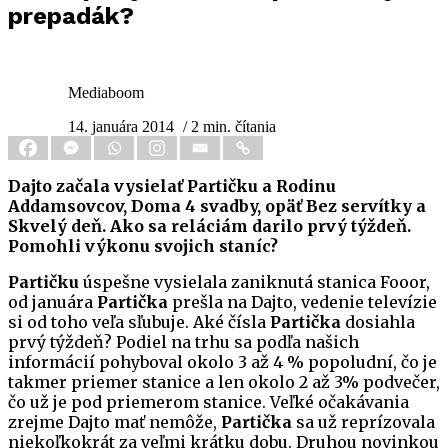
prepadák?
Mediaboom
14. januára 2014
/ 2 min. čítania
Dajto začala vysielať Partičku a Rodinu
Addamsovcov, Doma 4 svadby, opäť Bez servítky a
Skvelý deň. Ako sa reláciám darilo prvý týždeň.
Pomohli výkonu svojich staníc?
Partičku
úspešne vysielala zaniknutá stanica Fooor,
od januára
Partička
prešla na Dajto, vedenie televízie
si od toho veľa sľubuje. Aké čísla
Partička
dosiahla
prvý týždeň? Podiel na trhu sa podľa našich
informácií pohyboval okolo 3 až 4 % popoludní, čo je
takmer priemer stanice a len okolo 2 až 3% podvečer,
čo už je pod priemerom stanice. Veľké očakávania
zrejme Dajto mať nemôže,
Partička
sa už reprízovala
niekoľkokrát za veľmi krátku dobu. Druhou novinkou