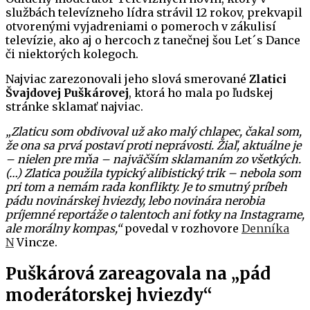
službách televízneho lídra strávil 12 rokov, prekvapil
otvorenými vyjadreniami o pomeroch v zákulisí
televízie, ako aj o hercoch z tanečnej šou Let´s Dance
či niektorých kolegoch.
Najviac zarezonovali jeho slová smerované
Zlatici
Švajdovej Puškárovej
, ktorá ho mala po ľudskej
stránke sklamať najviac.
„Zlaticu som obdivoval už ako malý chlapec, čakal som,
že ona sa prvá postaví proti neprávosti. Žiaľ, aktuálne je
– nielen pre mňa – najväčším sklamaním zo všetkých.
(…) Zlatica použila typický alibistický trik – nebola som
pri tom a nemám rada konflikty. Je to smutný príbeh
pádu novinárskej hviezdy, lebo novinára nerobia
príjemné reportáže o talentoch ani fotky na Instagrame,
ale morálny kompas,“
povedal v rozhovore
Denníka
N
Vincze.
Puškárová zareagovala na „pád
moderátorskej hviezdy“