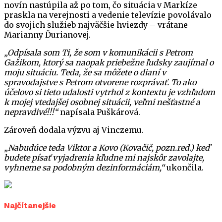
novín nastúpila až po tom, čo situácia v Markíze
praskla na verejnosti a vedenie televízie povolávalo
do svojich služieb najväčšie hviezdy – vrátane
Marianny Ďurianovej.
„Odpísala som Ti, že som v komunikácii s Petrom
Gažikom, ktorý sa naopak priebežne ľudsky zaujímal o
moju situáciu. Teda, že sa môžete o dianí v
spravodajstve s Petrom otvorene rozprávať. To ako
účelovo si tieto udalosti vytrhol z kontextu je vzhľadom
k mojej vtedajšej osobnej situácii, veľmi nešťastné a
nepravdivé!!!“
napísala Puškárová.
Zároveň dodala výzvu aj Vinczemu.
„Nabudúce teda Viktor a Kovo (Kovačič, pozn.red.) keď
budete písať vyjadrenia kľudne mi najskôr zavolajte,
vyhneme sa podobným dezinformáciám,“
ukončila.
Najčítanejšie