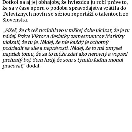
Dotkol sa aj jej obhajoby, že hviezdou ju robí práve to,
že sa v čase sporu o podobu spravodajstva vrátila do
Televíznych novín so sériou reportáží o talentoch zo
Slovenska.
„Píšeš, že chceš tvrdohlavo v ťažkej dobe ukázať, že je tu
nádej. Práve Viktor a desiatky zamestnancov Markízy
ukázali, že tu je. Nádej, že nie každý je ochotný
podriadiť sa sile a neprávosti. Nádej, že to má zmysel
napriek tomu, že sa to môže zdať ako nerovný a vopred
prehratý boj. Som hrdý, že som s týmito ľuďmi mohol
pracovať,“
dodal.