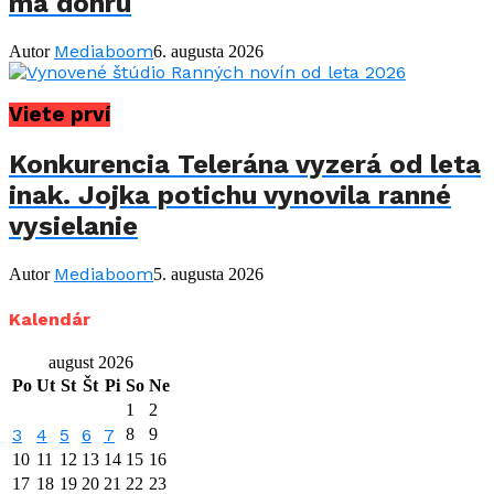
má dohru
Mediaboom
Autor
6. augusta 2026
Viete prví
Konkurencia Telerána vyzerá od leta
inak. Jojka potichu vynovila ranné
vysielanie
Mediaboom
Autor
5. augusta 2026
Kalendár
august 2026
Po
Ut
St
Št
Pi
So
Ne
1
2
3
4
5
6
7
8
9
10
11
12
13
14
15
16
17
18
19
20
21
22
23