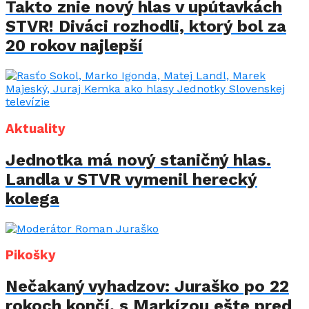
Takto znie nový hlas v upútavkách
STVR! Diváci rozhodli, ktorý bol za
20 rokov najlepší
Aktuality
Jednotka má nový staničný hlas.
Landla v STVR vymenil herecký
kolega
Pikošky
Nečakaný vyhadzov: Juraško po 22
rokoch končí, s Markízou ešte pred