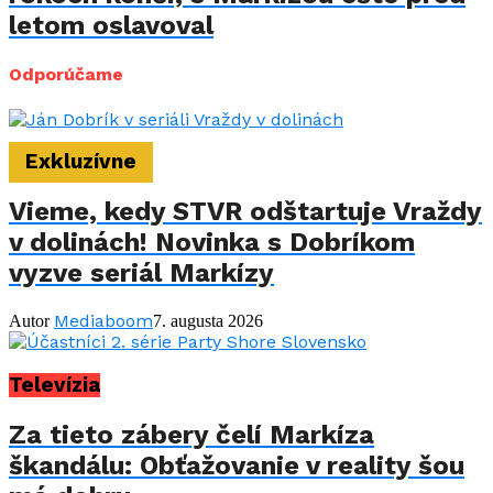
letom oslavoval
Odporúčame
Exkluzívne
Vieme, kedy STVR odštartuje Vraždy
v dolinách! Novinka s Dobríkom
vyzve seriál Markízy
Mediaboom
Autor
7. augusta 2026
Televízia
Za tieto zábery čelí Markíza
škandálu: Obťažovanie v reality šou