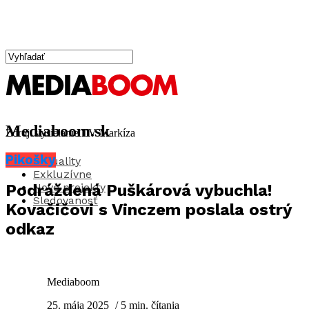
Mediaboom.sk
Zdroj: vysielanie TV Markíza
Pikošky
Aktuality
Exkluzívne
Nové projekty
Podráždená Puškárová vybuchla!
Sledovanosť
Kovačičovi s Vinczem poslala ostrý
odkaz
Mediaboom
25. mája 2025
/ 5 min. čítania