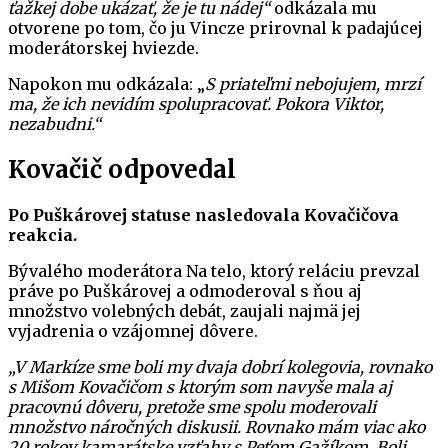
ťažkej dobe ukázať, že je tu nádej“
odkázala mu
otvorene po tom, čo ju Vincze prirovnal k padajúcej
moderátorskej hviezde.
Napokon mu odkázala: „
S priateľmi nebojujem, mrzí
ma, že ich nevidím spolupracovať. Pokora Viktor,
nezabudni.“
Kovačič odpovedal
Po Puškárovej statuse nasledovala Kovačičova
reakcia.
Bývalého moderátora Na telo, ktorý reláciu prevzal
práve po Puškárovej a odmoderoval s ňou aj
množstvo volebných debát, zaujali najmä jej
vyjadrenia o vzájomnej dôvere.
„V Markíze sme boli my dvaja dobrí kolegovia, rovnako
s Mišom Kovačičom s ktorým som navyše mala aj
pracovnú dôveru, pretože sme spolu moderovali
množstvo náročných diskusii. Rovnako mám viac ako
20 rokov kamarátske vzťahy s Peťom Gažíkom. Boli