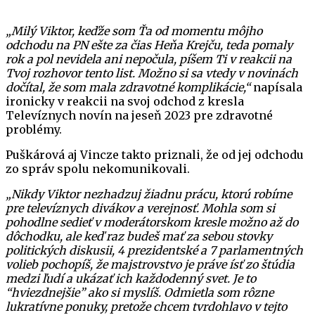
„Milý Viktor, keďže som Ťa od momentu môjho
odchodu na PN ešte za čias Heňa Krejču, teda pomaly
rok a pol nevidela ani nepočula, píšem Ti v reakcii na
Tvoj rozhovor tento list. Možno si sa vtedy v novinách
dočítal, že som mala zdravotné komplikácie,“
napísala
ironicky v reakcii na svoj odchod z kresla
Televíznych novín na jeseň 2023 pre zdravotné
problémy.
Puškárová aj Vincze takto priznali, že od jej odchodu
zo správ spolu nekomunikovali.
„Nikdy Viktor nezhadzuj žiadnu prácu, ktorú robíme
pre televíznych divákov a verejnosť. Mohla som si
pohodlne sedieť v moderátorskom kresle možno až do
dôchodku, ale keď raz budeš mať za sebou stovky
politických diskusii, 4 prezidentské a 7 parlamentných
volieb pochopíš, že majstrovstvo je práve ísť zo štúdia
medzi ľudí a ukázať ich každodenný svet. Je to
“hviezdnejšie” ako si myslíš. Odmietla som rôzne
lukratívne ponuky, pretože chcem tvrdohlavo v tejto