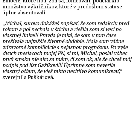
Emócie, ktoré ňou, zdá sa, lomcovali, podčiarklo
množstvo výkričníkov, ktoré v predošlom statuse
úplne absentovali.
„Michal, surovo dokážeš napísať, že som redakciu pred
rokom a pol nechala v štichu a riešila som si veci po
vlastnej linke!!! Pravda je taká, že som v tom čase
prežívala najťažšie životné obdobie. Mala som vážne
zdravotné komplikácie s nejasnou prognózou. Po vyše
dvoch mesiacoch mojej PN, si mi, Michal, poslal vôbec
prvú smsku nie ako sa mám, či som ok, ale že chceš môj
podpis pod list Gažíkovi!!! Úprimne som neverila
vlastný očiam, že vieš takto necitlivo komunikovať,“
zverejnila Puškárová.