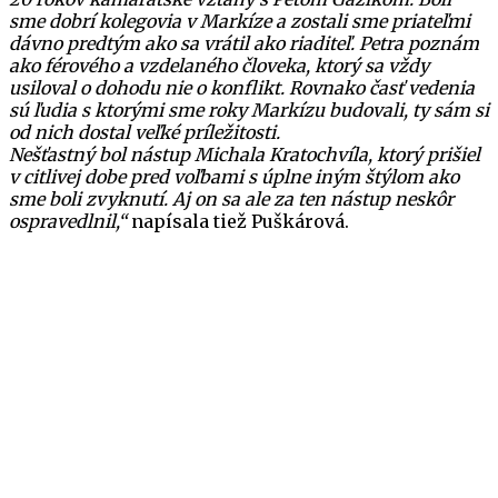
sme dobrí kolegovia v Markíze a zostali sme priateľmi
dávno predtým ako sa vrátil ako riaditeľ. Petra poznám
ako férového a vzdelaného človeka, ktorý sa vždy
usiloval o dohodu nie o konflikt. Rovnako časť vedenia
sú ľudia s ktorými sme roky Markízu budovali, ty sám si
od nich dostal veľké príležitosti.
Nešťastný bol nástup Michala Kratochvíla, ktorý prišiel
v citlivej dobe pred voľbami s úplne iným štýlom ako
sme boli zvyknutí. Aj on sa ale za ten nástup neskôr
ospravedlnil,“
napísala tiež Puškárová.