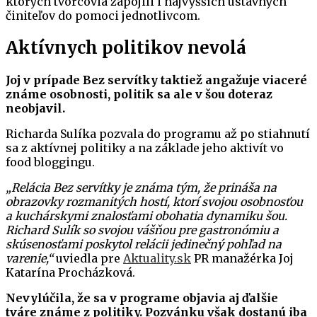
ktorých tvorcovia zapojili i najvyšších ústavných
činiteľov do pomoci jednotlivcom.
Aktívnych politikov nevolá
Joj v prípade Bez servítky taktiež angažuje viaceré
známe osobnosti, politik sa ale v šou doteraz
neobjavil.
Richarda Sulíka pozvala do programu až po stiahnutí
sa z aktívnej politiky a na základe jeho aktivít vo
food bloggingu.
„Relácia Bez servítky je známa tým, že prináša na
obrazovky rozmanitých hostí, ktorí svojou osobnosťou
a kuchárskymi znalosťami obohatia dynamiku šou.
Richard Sulík so svojou vášňou pre gastronómiu a
skúsenosťami poskytol relácii jedinečný pohľad na
varenie,“
uviedla pre
Aktuality.sk
PR manažérka Joj
Katarína Procházková.
Nevylúčila, že sa v programe objavia aj ďalšie
tváre známe z politiky. Pozvánku však dostanú iba