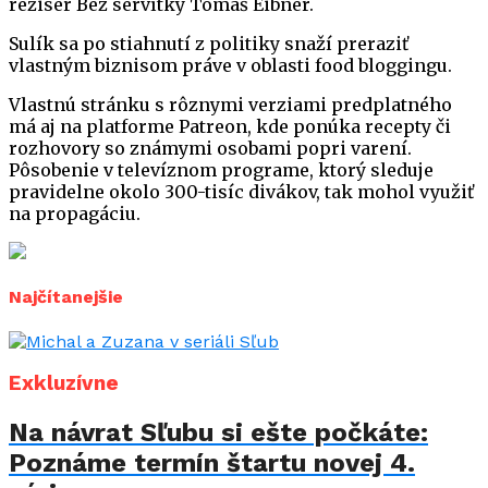
režisér Bez servítky Tomáš Eibner.
Sulík sa po stiahnutí z politiky snaží preraziť
vlastným biznisom práve v oblasti food bloggingu.
Vlastnú stránku s rôznymi verziami predplatného
má aj na platforme Patreon, kde ponúka recepty či
rozhovory so známymi osobami popri varení.
Pôsobenie v televíznom programe, ktorý sleduje
pravidelne okolo 300-tisíc divákov, tak mohol využiť
na propagáciu.
Najčítanejšie
Exkluzívne
Na návrat Sľubu si ešte počkáte:
Poznáme termín štartu novej 4.