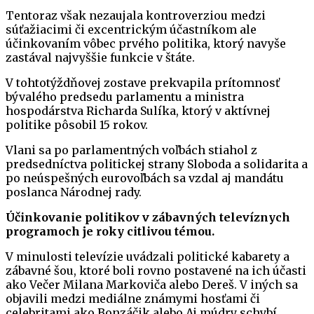
Tentoraz však nezaujala kontroverziou medzi
súťažiacimi či excentrickým účastníkom ale
účinkovaním vôbec prvého politika, ktorý navyše
zastával najvyššie funkcie v štáte.
V tohtotýždňovej zostave prekvapila prítomnosť
bývalého predsedu parlamentu a ministra
hospodárstva Richarda Sulíka, ktorý v aktívnej
politike pôsobil 15 rokov.
Vlani sa po parlamentných voľbách stiahol z
predsedníctva politickej strany Sloboda a solidarita a
po neúspešných eurovoľbách sa vzdal aj mandátu
poslanca Národnej rady.
Účinkovanie politikov v zábavných televíznych
programoch je roky citlivou témou.
V minulosti televízie uvádzali politické kabarety a
zábavné šou, ktoré boli rovno postavené na ich účasti
ako Večer Milana Markoviča alebo Dereš. V iných sa
objavili medzi mediálne známymi hosťami či
celebritami ako Bonzáčik alebo Aj múdry schybí.