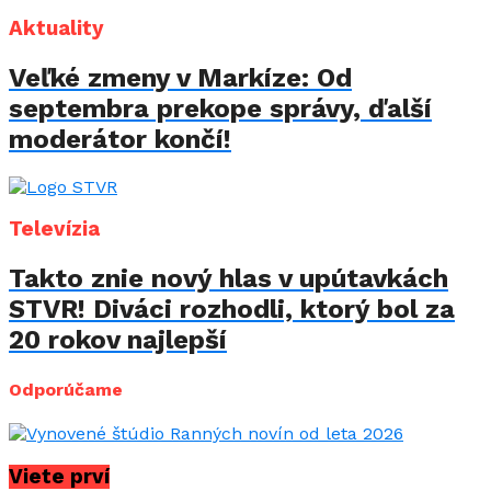
Aktuality
Veľké zmeny v Markíze: Od
septembra prekope správy, ďalší
moderátor končí!
Televízia
Takto znie nový hlas v upútavkách
STVR! Diváci rozhodli, ktorý bol za
20 rokov najlepší
Odporúčame
Viete prví