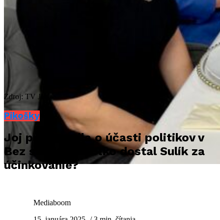
Zdroj: TV JOJ
Pikošky
Joj prehovorila o účasti politikov v
Bez servítky! Koľko dostal Sulík za
účinkovanie?
Mediaboom
15. januára 2025
/ 3 min. čítania