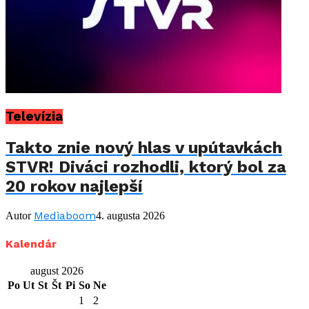
Televízia
Takto znie nový hlas v upútavkách
STVR! Diváci rozhodli, ktorý bol za
20 rokov najlepší
Mediaboom
Autor
4. augusta 2026
Kalendár
august 2026
Po
Ut
St
Št
Pi
So
Ne
1
2