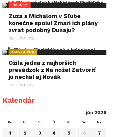
PIKOŠKY
Zuza s Michalom v Sľube
konečne spolu! Zmarí ich plány
zvrat podobný Dunaju?
26. JÚNA 2026
EXKLUZÍVNE
Ožila jedna z najhorších
prevádzok z Na nože! Zatvoriť
ju nechal aj Novák
26. JÚNA 2026
Kalendár
jún 2026
Po
Ut
St
Št
Pi
So
Ne
6
1
2
3
4
5
7