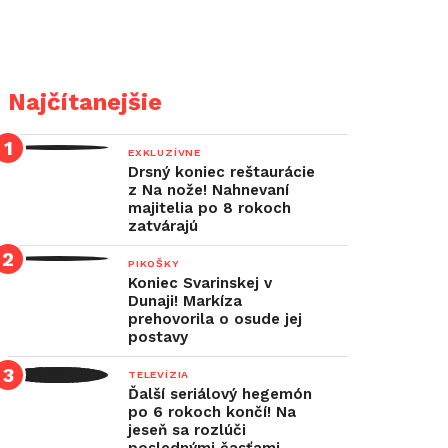
Najčítanejšie
EXKLUZÍVNE
Drsný koniec reštaurácie
z Na nože! Nahnevaní
majitelia po 8 rokoch
zatvárajú
PIKOŠKY
Koniec Svarinskej v
Dunaji! Markíza
prehovorila o osude jej
postavy
TELEVÍZIA
Ďalší seriálový hegemón
po 6 rokoch končí! Na
jeseň sa rozlúči