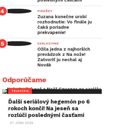
poslednými časťami
PIKOŠKY
Zuzana konečne urobí
rozhodnutie: Vo finále ju
čaká poriadne
prekvapenie!
EXKLUZÍVNE
Ožila jedna z najhorších
prevádzok z Na nože!
Zatvoriť ju nechal aj
Novák
Odporúčame
TELEVÍZIA
Ďalší seriálový hegemón po 6
rokoch končí! Na jeseň sa
rozlúči poslednými časťami
27. JÚNA 2026