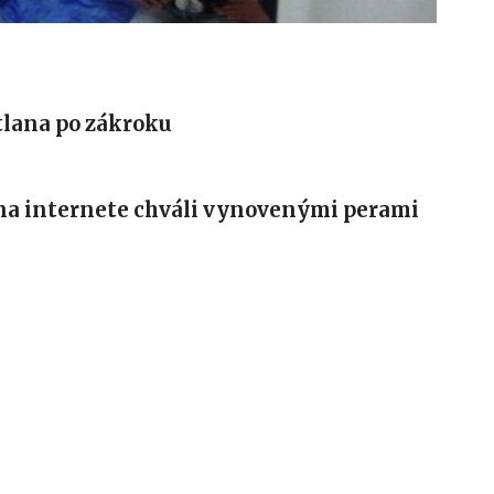
tlana po zákroku
 na internete chváli vynovenými perami