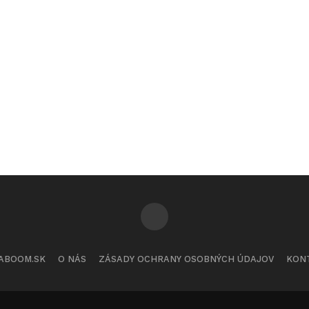
ABOOM.SK
O NÁS
ZÁSADY OCHRANY OSOBNÝCH ÚDAJOV
KON