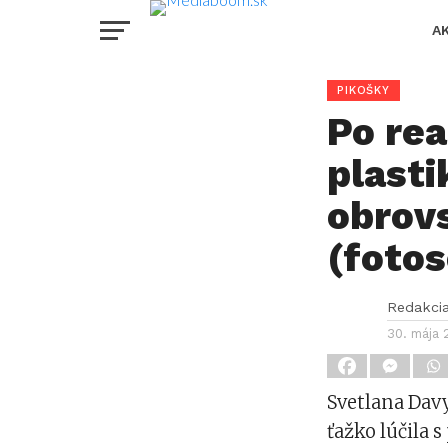
A
PIKOŠKY
Po rea
plasti
obrov
(fotos
Redakci
30. mája 
Svetlana Davy
ťažko lúčila 