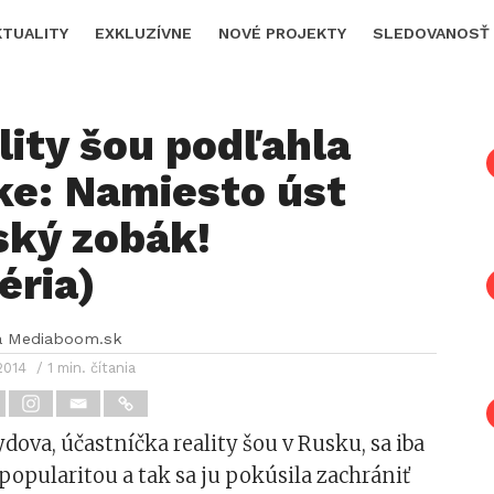
KTUALITY
EXKLUZÍVNE
NOVÉ PROJEKTY
SLEDOVANOSŤ
lity šou podľahla
ke: Namiesto úst
ský zobák!
éria)
a Mediaboom.sk
2014
/ 1 min. čítania
dova, účastníčka reality šou v Rusku, sa iba
s popularitou a tak sa ju pokúsila zachrániť