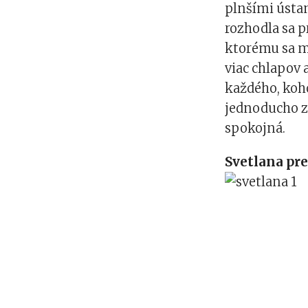
plnšími ústam
rozhodla sa p
ktorému sa ma
viac chlapov 
každého, koho
jednoducho zo
spokojná.
Svetlana pr