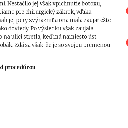
i. Nestačilo jej však vpichnutie botoxu,
riamo pre chirurgický zákrok, vďaka
li jej pery zvýrazniť a ona mala zaujať ešte
ako dovtedy. Po výsledku však zaujala
 na ulici stretla, keď má namiesto úst
bák. Zdá sa však, že je so svojou premenou
ed procedúrou