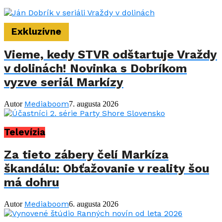
Exkluzívne
Vieme, kedy STVR odštartuje Vraždy
v dolinách! Novinka s Dobríkom
vyzve seriál Markízy
Mediaboom
Autor
7. augusta 2026
Televízia
Za tieto zábery čelí Markíza
škandálu: Obťažovanie v reality šou
má dohru
Mediaboom
Autor
6. augusta 2026