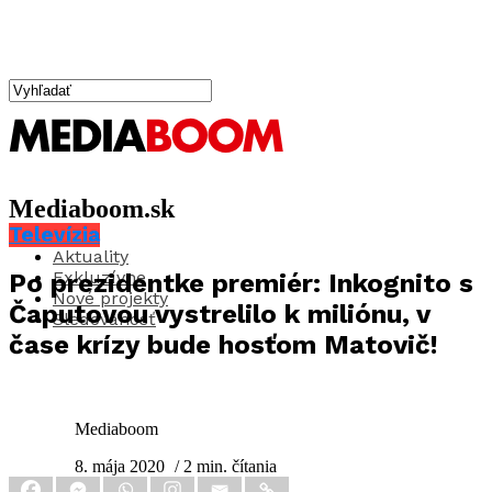
Mediaboom.sk
Televízia
Aktuality
Exkluzívne
Po prezidentke premiér: Inkognito s
Nové projekty
Čaputovou vystrelilo k miliónu, v
Sledovanosť
čase krízy bude hosťom Matovič!
Mediaboom
8. mája 2020
/ 2 min. čítania