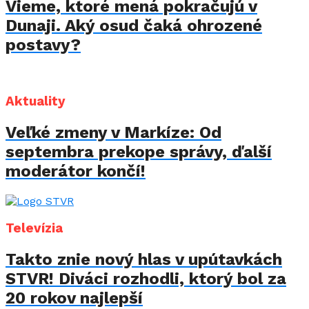
Vieme, ktoré mená pokračujú v
Dunaji. Aký osud čaká ohrozené
postavy?
Aktuality
Veľké zmeny v Markíze: Od
septembra prekope správy, ďalší
moderátor končí!
Televízia
Takto znie nový hlas v upútavkách
STVR! Diváci rozhodli, ktorý bol za
20 rokov najlepší