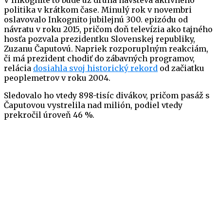
V Inkognite to bude už druhá návšteva aktívneho
politika v krátkom čase. Minulý rok v novembri
oslavovalo Inkognito jubilejnú 300. epizódu od
návratu v roku 2015, pričom doň televízia ako tajného
hosťa pozvala prezidentku Slovenskej republiky,
Zuzanu Čaputovú. Napriek rozporuplným reakciám,
či má prezident chodiť do zábavných programov,
relácia
dosiahla svoj historický rekord
od začiatku
peoplemetrov v roku 2004.
Sledovalo ho vtedy 898-tisíc divákov, pričom pasáž s
Čaputovou vystrelila nad milión, podiel vtedy
prekročil úroveň 46 %.