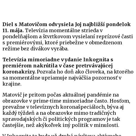
Diel s Matovičom odvysiela Joj najbližší pondelok
11. mája.
Televízia momentálne strieda v
pondelňajšom a štvrtkovom vysielaní reprízové časti
s premiérovými, ktoré priebežne v obmedzenom
režime bez divákov vyrába.
Televízia mimoriadne vydanie Inkognita s
premiérom nakrútila v čase pretrvávajúcej
koronakrízy.
Pozvala ho doň ako človeka, na ktorého
sa momentálne upriamuje najväčšia pozornosť v
krajine.
Matovič je pritom počas aktuálnej pandémie na
obrazovke v prime-time mimoriadne často. Hosťom,
prevažne v televíznych koronašpeciáloch, býva aj
každý týždeň a na obrazovke mimo tradičných
spravodajských či politických programov je tak
častejšie, než akýkoľvek iný politik v minulosti.