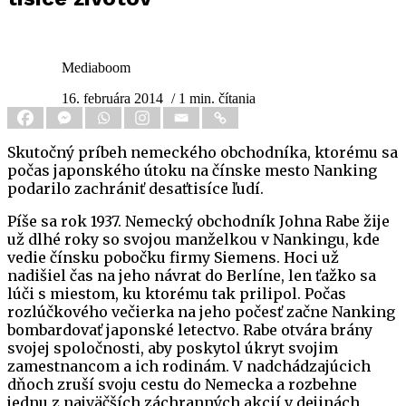
Mediaboom
16. februára 2014
/ 1 min. čítania
Skutočný príbeh nemeckého obchodníka, ktorému sa
počas japonského útoku na čínske mesto Nanking
podarilo zachrániť desaťtisíce ľudí.
Píše sa rok 1937. Nemecký obchodník Johna Rabe žije
už dlhé roky so svojou manželkou v Nankingu, kde
vedie čínsku pobočku firmy Siemens. Hoci už
nadišiel čas na jeho návrat do Berlíne, len ťažko sa
lúči s miestom, ku ktorému tak prilipol. Počas
rozlúčkového večierka na jeho počesť začne Nanking
bombardovať japonské letectvo. Rabe otvára brány
svojej spoločnosti, aby poskytol úkryt svojim
zamestnancom a ich rodinám. V nadchádzajúcich
dňoch zruší svoju cestu do Nemecka a rozbehne
jednu z najväčších záchranných akcií v dejinách,