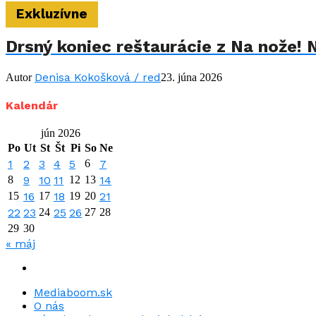
Exkluzívne
Drsný koniec reštaurácie z Na nože! 
Denisa Kokošková / red
Autor
23. júna 2026
Kalendár
jún 2026
Po
Ut
St
Št
Pi
So
Ne
1
2
3
4
5
6
7
8
9
10
11
12
13
14
15
16
17
18
19
20
21
22
23
24
25
26
27
28
29
30
« máj
Mediaboom.sk
O nás