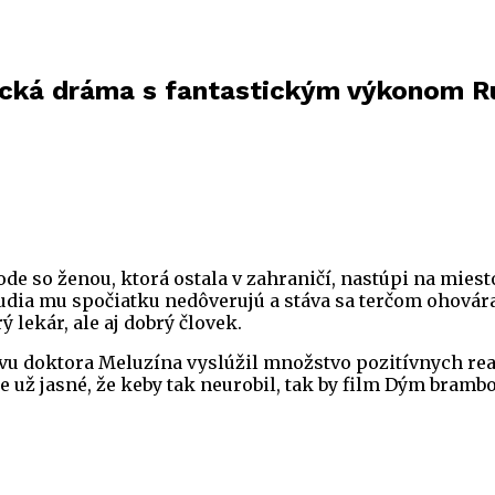
gická dráma s fantastickým výkonom R
de so ženou, ktorá ostala v zahraničí, nastúpi na miest
 Ľudia mu spočiatku nedôverujú a stáva sa terčom ohová
 lekár, ale aj dobrý človek.
vu doktora Meluzína vyslúžil množstvo pozitívnych reakc
 už jasné, že keby tak neurobil, tak by film Dým brambo