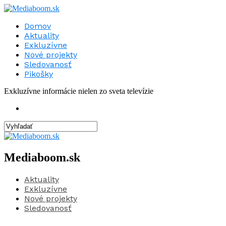
Domov
Aktuality
Exkluzívne
Nové projekty
Sledovanosť
Pikošky
Exkluzívne informácie nielen zo sveta televízie
Mediaboom.sk
Aktuality
Exkluzívne
Nové projekty
Sledovanosť