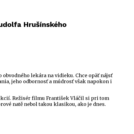
udolfa Hrušínského
o obvodného lekára na vidieku. Chce opäť nájsť
rania, jeho odbornosť a múdrosť však napokon i
ií. Režisér filmu František Vláčil si pri tom
rové natě nebol takou klasikou, ako je dnes.