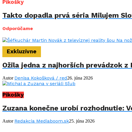
Pikošky
Takto dopadla prvá séria Milujem Slov
Odporúčame
Exkluzívne
Ožila jedna z najhorších prevádzok z 
Denisa Kokošková / red
Autor
26. júna 2026
Pikošky
Zuzana konečne urobí rozhodnutie: Vo
Redakcia Mediaboom.sk
Autor
25. júna 2026