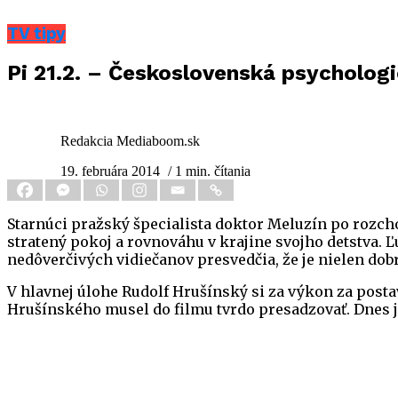
TV tipy
Pi 21.2. – Československá psycholo
Redakcia Mediaboom.sk
19. februára 2014
/ 1 min. čítania
Starnúci pražský špecialista doktor Meluzín po rozcho
stratený pokoj a rovnováhu v krajine svojho detstva.
nedôverčivých vidiečanov presvedčia, že je nielen dobrý
V hlavnej úlohe Rudolf Hrušínský si za výkon za posta
Hrušínského musel do filmu tvrdo presadzovať. Dnes je