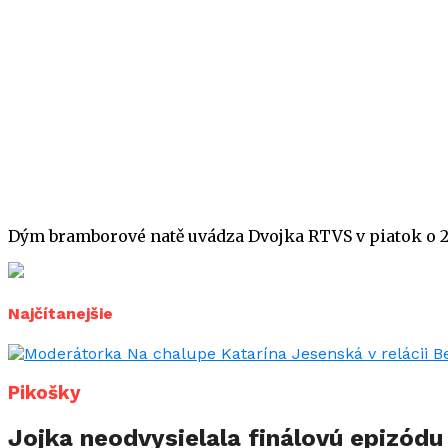
Dým bramborové natě uvádza Dvojka RTVS v piatok o 22
Najčítanejšie
Pikošky
Jojka neodvysielala finálovú epizód