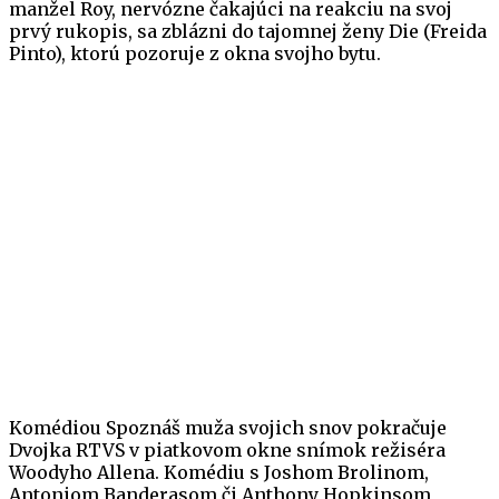
manžel Roy, nervózne čakajúci na reakciu na svoj
prvý rukopis, sa zblázni do tajomnej ženy Die (Freida
Pinto), ktorú pozoruje z okna svojho bytu.
Komédiou Spoznáš muža svojich snov pokračuje
Dvojka RTVS v piatkovom okne snímok režiséra
Woodyho Allena. Komédiu s Joshom Brolinom,
Antoniom Banderasom či Anthony Hopkinsom