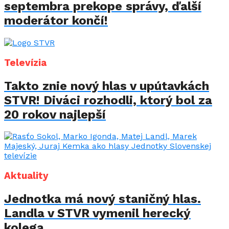
septembra prekope správy, ďalší
moderátor končí!
Televízia
Takto znie nový hlas v upútavkách
STVR! Diváci rozhodli, ktorý bol za
20 rokov najlepší
Aktuality
Jednotka má nový staničný hlas.
Landla v STVR vymenil herecký
kolega