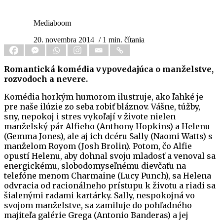
Mediaboom
20. novembra 2014
/ 1 min. čítania
Romantická komédia vypovedajúca o manželstve,
rozvodoch a nevere.
Komédia horkým humorom ilustruje, ako ľahké je
pre naše ilúzie zo seba robiť bláznov. Vášne, túžby,
sny, nepokoj i stres vykoľají v živote nielen
manželský pár Alfieho (Anthony Hopkins) a Helenu
(Gemma Jones), ale aj ich dcéru Sally (Naomi Watts) s
manželom Royom (Josh Brolin). Potom, čo Alfie
opustí Helenu, aby dohnal svoju mladosť a venoval sa
energickému, slobodomyseľnému dievčaťu na
telefóne menom Charmaine (Lucy Punch), sa Helena
odvracia od racionálneho prístupu k životu a riadi sa
šialenými radami kartárky. Sally, nespokojná vo
svojom manželstve, sa zamiluje do pohľadného
majiteľa galérie Grega (Antonio Banderas) a jej