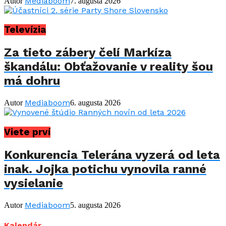
Mediaboom
Autor
7. augusta 2026
Televízia
Za tieto zábery čelí Markíza
škandálu: Obťažovanie v reality šou
má dohru
Mediaboom
Autor
6. augusta 2026
Viete prví
Konkurencia Telerána vyzerá od leta
inak. Jojka potichu vynovila ranné
vysielanie
Mediaboom
Autor
5. augusta 2026
Kalendár