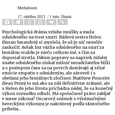
Mediaboom
17. októbra 2013
/ 1 min. čítania
Psychologická dráma vzťahu mníšky a muža
odsúdeného na trest smrti. Rádová sestra Helen
(Susan Sarandon) si myslela, že už ju nič nemôže
zaskočiť. Avšak list väzňa odsúdeného na smrť za
brutálnu vraždu je niečo celkom iné, s čím sa
doposiaľ stretla. Dátum popravy sa napriek zúfalej
snahe odsúdeného získať milosť nezadržateľne blíži
a s postupom času sa na povrch dostávajú aj silné
emócie empatie s odsúdeným, ale zároveň i s
obeťami jeho brutálnych zločinov. Matthew Poncelet
(Sean Penn) to má ako sa zdá definitívne zrátané, ale
s Helen do jeho života prichádza nádej, že sa konečný
výkon rozsudku odloží. Má spoločnosť právo zabíjať
v mene zákona? Oscarový snímok s výnimočnými
hereckými výkonmi je nakrútený podľa skutočného
príbehu…