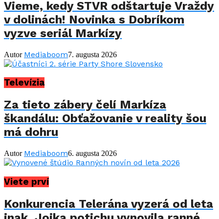
Vieme, kedy STVR odštartuje Vraždy
v dolinách! Novinka s Dobríkom
vyzve seriál Markízy
Mediaboom
Autor
7. augusta 2026
Televízia
Za tieto zábery čelí Markíza
škandálu: Obťažovanie v reality šou
má dohru
Mediaboom
Autor
6. augusta 2026
Viete prví
Konkurencia Telerána vyzerá od leta
inak. Jojka potichu vynovila ranné