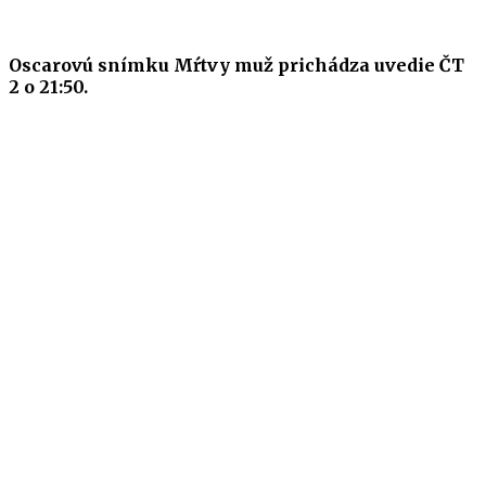
Oscarovú snímku Mŕtvy muž prichádza uvedie ČT
2 o 21:50.