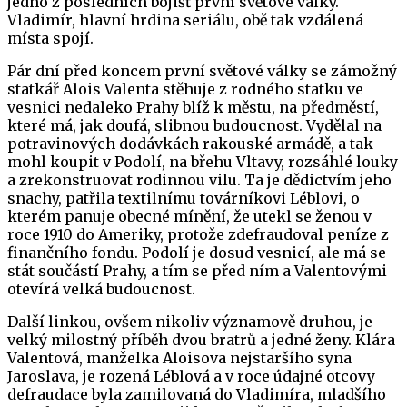
jedno z posledních bojišť první světové války.
Vladimír, hlavní hrdina seriálu, obě tak vzdálená
místa spojí.
Pár dní před koncem první světové války se zámožný
statkář Alois Valenta stěhuje z rodného statku ve
vesnici nedaleko Prahy blíž k městu, na předměstí,
které má, jak doufá, slibnou budoucnost. Vydělal na
potravinových dodávkách rakouské armádě, a tak
mohl koupit v Podolí, na břehu Vltavy, rozsáhlé louky
a zrekonstruovat rodinnou vilu. Ta je dědictvím jeho
snachy, patřila textilnímu továrníkovi Léblovi, o
kterém panuje obecné mínění, že utekl se ženou v
roce 1910 do Ameriky, protože zdefraudoval peníze z
finančního fondu. Podolí je dosud vesnicí, ale má se
stát součástí Prahy, a tím se před ním a Valentovými
otevírá velká budoucnost.
Další linkou, ovšem nikoliv významově druhou, je
velký milostný příběh dvou bratrů a jedné ženy. Klára
Valentová, manželka Aloisova nejstaršího syna
Jaroslava, je rozená Léblová a v roce údajné otcovy
defraudace byla zamilovaná do Vladimíra, mladšího