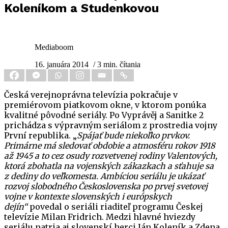
Koleníkom a Studenkovou
Mediaboom
16. januára 2014
/ 3 min. čítania
Česká verejnoprávna televízia pokračuje v
premiérovom piatkovom okne, v ktorom ponúka
kvalitné pôvodné seriály. Po Vyprávěj a Sanitke 2
prichádza s výpravným seriálom z prostredia vojny
První republika. „
Spájať bude niekoľko prvkov.
Primárne má sledovať obdobie a atmosféru rokov 1918
až 1945 a
to cez osudy rozvetvenej rodiny Valentových,
ktorá zbohatla na vojenských zákazkach a sťahuje sa
z dediny do veľkomesta. Ambíciou seriálu je ukázať
rozvoj slobodného Československa po prvej svetovej
vojne v kontexte slovenských i európskych
dejín“
povedal o seriáli riaditeľ programu Českej
televízie Milan Fridrich. Medzi hlavné hviezdy
seriálu patria aj slovenskí herci Ján Koleník a Zdena