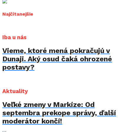
Najčítanejšie
Iba u nás
Vieme, ktoré mená pokračujú v
Dunaji. Aký osud čaká ohrozené
postavy?
Aktuality
Veľké zmeny v Markíze: Od
septembra prekope správy, ďalší
moderátor končí!