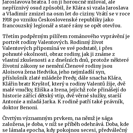
Jaroslavova bratra. I on ji horoucně miloval, ale
nepříznivý osud způsobil, že Klára si vzala Jaroslava
a Vladimír zmizel na osm let do ciziny. Vrátí se v roce
1918 po vzniku Československé republiky jako
francouzský legionář a staré rány se opět otevřou.
Třetím podpěrným pilířem románového vyprávění je
portrét rodiny Valentových. Rodinný život
Valentových připomíná ve své podstatě, i přes
pohnuté okolnosti, obraz rodiny, jak ji známe z
vlastní zkušenosti a z dnešních dnů, protože některé
životní zákony se nemění.Členové rodiny jsou
Aloisova žena Hedvika, jeho nejmladší syn,
příslušník zlaté mládeže Fredy, dále snacha Klára,
Klářin bratr Kryštof, který u rodiny Valentů žije, dvě
malé vnučky, Eliška a Irena, jejichž role přinášejí do
historie zářící dětský vtip, dvě věrné služky, starší
Antonie a mladá Jarka. K rodině patří také právník,
doktor Benoni.
Čtvrtým významným prvkem, na němž je sága
založena, je doba, v níž se příběh odehrává. Doba, kde
se lámala epocha, kdy pokojnou secesi, předválečný