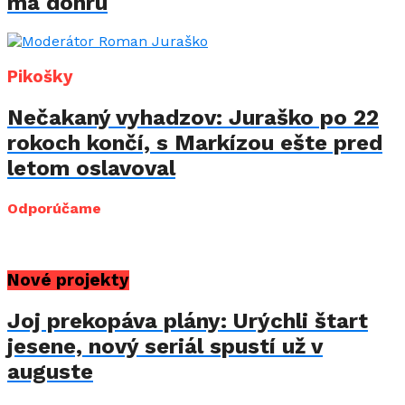
má dohru
Pikošky
Nečakaný vyhadzov: Juraško po 22
rokoch končí, s Markízou ešte pred
letom oslavoval
Odporúčame
Nové projekty
Joj prekopáva plány: Urýchli štart
jesene, nový seriál spustí už v
auguste