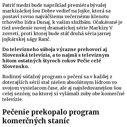
Patriť medzi bude napríklad premiéra bývalej
markizáckej šou Dobre vedieť na Jojke, ktorá sa
postaví rovno najväčšiemu večernému klenotu
trhového lídra Dunaj, k vašim službám. Očakávané je
tiež uvedenie novej dramatickej série Markízy V
zovretí, proti ktorej bude stáť druhá séria jarnej
jojkárskej ságy Ranč.
Do televízneho súboja výrazne prehovorí aj
Slovenská televízia, a to najmä s televíznym
hitom ostatných štyroch rokov Pečie celé
Slovensko.
Rodinný súťažný program o pečení sa v každej z
doterajších sérií stal nielen absolútnym lídrom vo
svojom vysielacom čase, ale aj najsledovanejšou šou
celej sezóny, na ktorej si vylámali zuby obe komerčné
televízie.
Pečenie prekopalo program
komerčných staníc