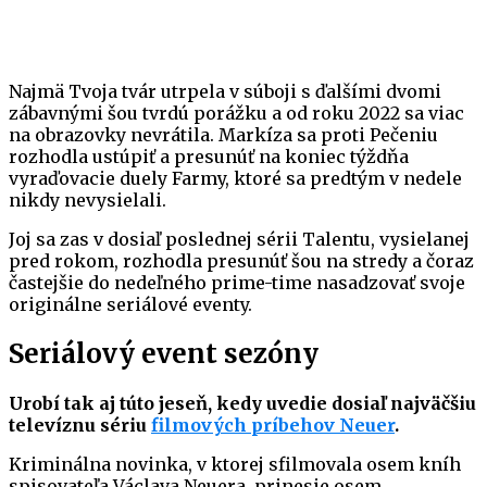
Najmä Tvoja tvár utrpela v súboji s ďalšími dvomi
zábavnými šou tvrdú porážku a od roku 2022 sa viac
na obrazovky nevrátila. Markíza sa proti Pečeniu
rozhodla ustúpiť a presunúť na koniec týždňa
vyraďovacie duely Farmy, ktoré sa predtým v nedele
nikdy nevysielali.
Joj sa zas v dosiaľ poslednej sérii Talentu, vysielanej
pred rokom, rozhodla presunúť šou na stredy a čoraz
častejšie do nedeľného prime-time nasadzovať svoje
originálne seriálové eventy.
Seriálový event sezóny
Urobí tak aj túto jeseň, kedy uvedie dosiaľ najväčšiu
televíznu sériu
filmových príbehov Neuer
.
Kriminálna novinka, v ktorej sfilmovala osem kníh
spisovateľa Václava Neuera, prinesie osem