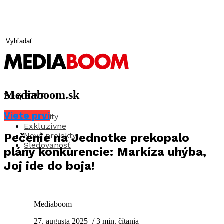
Mediaboom.sk
Zdroj: STVR
Viete prví
Aktuality
Exkluzívne
Nové projekty
Pečenie na Jednotke prekopalo
Sledovanosť
plány konkurencie: Markíza uhýba,
Joj ide do boja!
Mediaboom
27. augusta 2025
/ 3 min. čítania