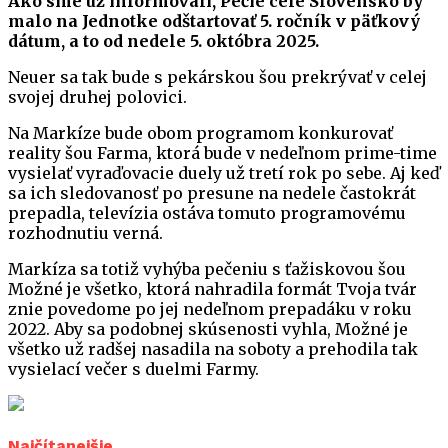
Ako sme už informovali, Pečie celé Slovensko by
malo na Jednotke odštartovať 5. ročník v päťkový
dátum, a to od nedele 5. októbra 2025.
Neuer sa tak bude s pekárskou šou prekrývať v celej
svojej druhej polovici.
Na Markíze bude obom programom konkurovať
reality šou Farma, ktorá bude v nedeľnom prime-time
vysielať vyraďovacie duely už tretí rok po sebe. Aj keď
sa ich sledovanosť po presune na nedele častokrát
prepadla, televízia ostáva tomuto programovému
rozhodnutiu verná.
Markíza sa totiž vyhýba pečeniu s ťažiskovou šou
Možné je všetko, ktorá nahradila formát Tvoja tvár
znie povedome po jej nedeľnom prepadáku v roku
2022. Aby sa podobnej skúsenosti vyhla, Možné je
všetko už radšej nasadila na soboty a prehodila tak
vysielací večer s duelmi Farmy.
Najčítanejšie