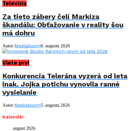
Televízia
Za tieto zábery čelí Markíza
škandálu: Obťažovanie v reality šou
má dohru
Mediaboom
Autor
6. augusta 2026
Viete prví
Konkurencia Telerána vyzerá od leta
inak. Jojka potichu vynovila ranné
vysielanie
Mediaboom
Autor
5. augusta 2026
Kalendár
august 2026