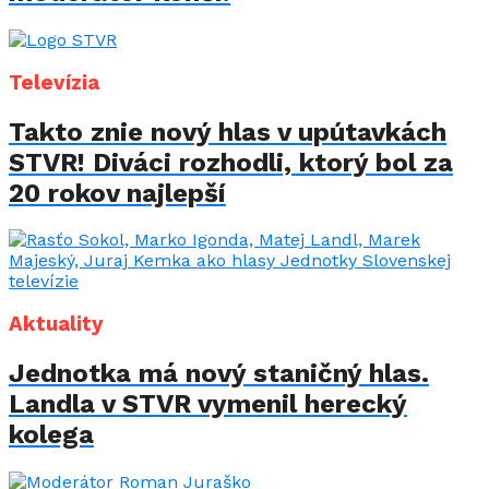
Televízia
Takto znie nový hlas v upútavkách
STVR! Diváci rozhodli, ktorý bol za
20 rokov najlepší
Aktuality
Jednotka má nový staničný hlas.
Landla v STVR vymenil herecký
kolega