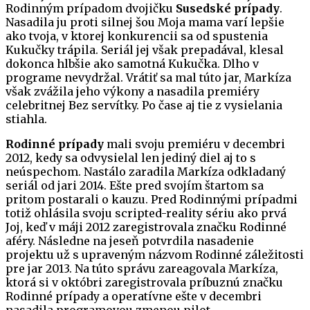
Rodinným prípadom dvojičku
Susedské prípady
.
Nasadila ju proti silnej šou Moja mama varí lepšie
ako tvoja, v ktorej konkurencii sa od spustenia
Kukučky trápila. Seriál jej však prepadával, klesal
dokonca hlbšie ako samotná Kukučka. Dlho v
programe nevydržal. Vrátiť sa mal túto jar, Markíza
však zvážila jeho výkony a nasadila premiéry
celebritnej Bez servítky. Po čase aj tie z vysielania
stiahla.
Rodinné prípady
mali svoju premiéru v decembri
2012, kedy sa odvysielal len jediný diel aj to s
neúspechom. Nastálo zaradila Markíza odkladaný
seriál od jari 2014. Ešte pred svojím štartom sa
pritom postarali o kauzu. Pred Rodinnými prípadmi
totiž ohlásila svoju scripted-reality sériu ako prvá
Joj, keď v máji 2012 zaregistrovala značku Rodinné
aféry. Následne na jeseň potvrdila nasadenie
projektu už s upraveným názvom Rodinné záležitosti
pre jar 2013. Na túto správu zareagovala Markíza,
ktorá si v októbri zaregistrovala príbuznú značku
Rodinné prípady a operatívne ešte v decembri