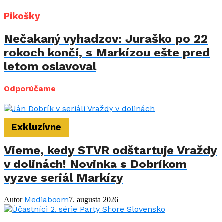
Pikošky
Nečakaný vyhadzov: Juraško po 22
rokoch končí, s Markízou ešte pred
letom oslavoval
Odporúčame
Exkluzívne
Vieme, kedy STVR odštartuje Vraždy
v dolinách! Novinka s Dobríkom
vyzve seriál Markízy
Mediaboom
Autor
7. augusta 2026