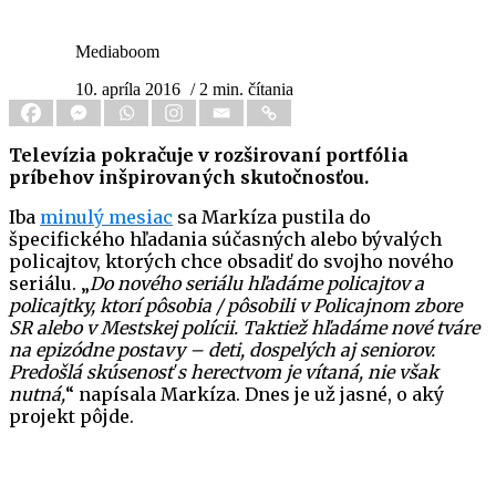
Mediaboom
10. apríla 2016
/ 2 min. čítania
Televízia pokračuje v rozširovaní portfólia
príbehov inšpirovaných skutočnosťou.
Iba
minulý mesiac
sa Markíza pustila do
špecifického hľadania súčasných alebo bývalých
policajtov, ktorých chce obsadiť do svojho nového
seriálu. „
Do nového seriálu hľadáme policajtov a
policajtky, ktorí pôsobia / pôsobili v Policajnom zbore
SR alebo v Mestskej polícii. Taktiež hľadáme nové tváre
na epizódne postavy – deti, dospelých aj seniorov.
Predošlá skúsenosť s herectvom je vítaná, nie však
nutná,
“ napísala Markíza. Dnes je už jasné, o aký
projekt pôjde.