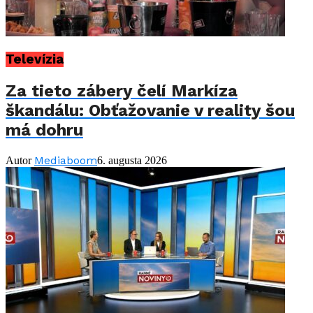
Televízia
Za tieto zábery čelí Markíza
škandálu: Obťažovanie v reality šou
má dohru
Mediaboom
Autor
6. augusta 2026