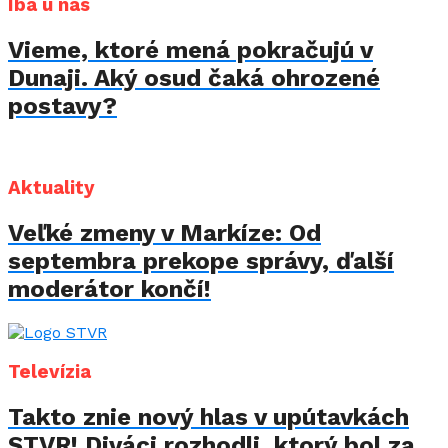
Iba u nás
Vieme, ktoré mená pokračujú v
Dunaji. Aký osud čaká ohrozené
postavy?
Aktuality
Veľké zmeny v Markíze: Od
septembra prekope správy, ďalší
moderátor končí!
Televízia
Takto znie nový hlas v upútavkách
STVR! Diváci rozhodli, ktorý bol za