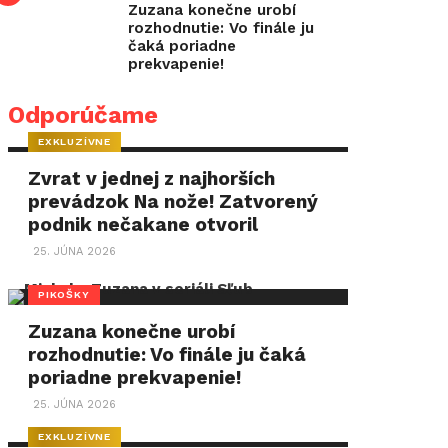
Zuzana konečne urobí
rozhodnutie: Vo finále ju
čaká poriadne
prekvapenie!
Odporúčame
EXKLUZÍVNE
Zvrat v jednej z najhorších
prevádzok Na nože! Zatvorený
podnik nečakane otvoril
25. JÚNA 2026
PIKOŠKY
Zuzana konečne urobí
rozhodnutie: Vo finále ju čaká
poriadne prekvapenie!
25. JÚNA 2026
EXKLUZÍVNE