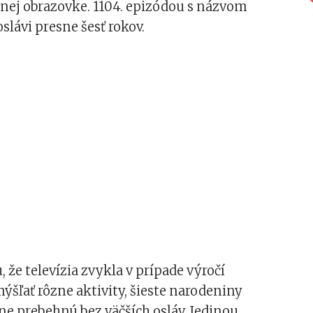
znej obrazovke. 1104. epizódou s názvom
slávi presne šesť rokov.
 že televízia zvykla v prípade výročí
šľať rôzne aktivity, šieste narodeniny
e prebehnú bez väčších osláv. Jedinou