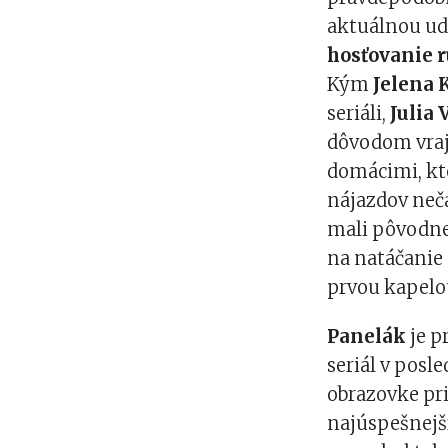
aktuálnou ud
hosťovanie 
Kým
Jelena 
seriáli,
Julia
dôvodom vraj 
domácimi, kt
nájazdov neč
mali pôvodne
na natáčanie 
prvou kapelou
Panelák
je p
seriál v posl
obrazovke pri
najúspešnejš