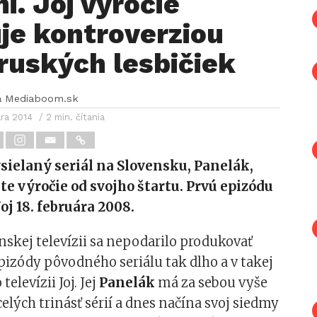
i. Joj výročie
je kontroverziou
ruských lesbičiek
a Mediaboom.sk
ára 2014
/ 2 min. čítania
sielaný seriál na Slovensku, Panelák,
ste výročie od svojho štartu. Prvú epizódu
oj 18. februára 2008.
nskej televízii sa nepodarilo produkovať
izódy pôvodného seriálu tak dlho a v takej
televízii Joj. Jej
Panelák
má za sebou vyše
ecelých trinásť sérií a dnes načína svoj siedmy