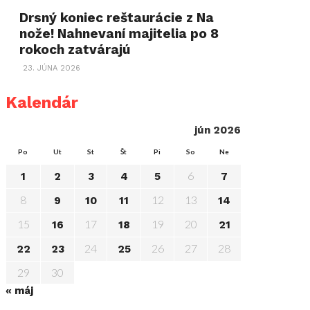
Drsný koniec reštaurácie z Na
nože! Nahnevaní majitelia po 8
rokoch zatvárajú
23. JÚNA 2026
Kalendár
jún 2026
Po
Ut
St
Št
Pi
So
Ne
6
1
2
3
4
5
7
8
12
13
9
10
11
14
15
17
19
20
16
18
21
24
26
27
28
22
23
25
29
30
« máj