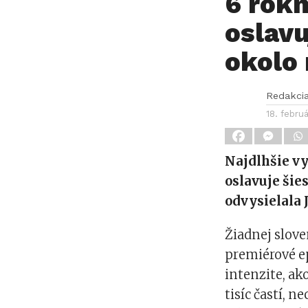
6 rokm
oslavu
okolo 
Redakci
18. febru
Najdlhšie vy
oslavuje šie
odvysielala J
Žiadnej slove
premiérové ep
intenzite, ako 
tisíc častí, n