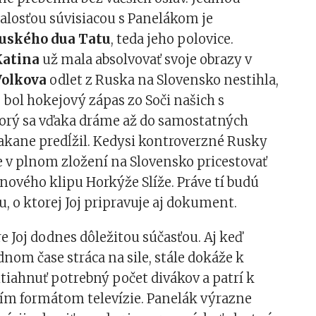
alosťou súvisiacou s Panelákom je
ruského dua Tatu
, teda jeho polovice.
Katina
už mala absolvovať svoje obrazy v
 Volkova
odlet z Ruska na Slovensko nestihla,
bol hokejový zápas zo Soči našich s
orý sa vďaka dráme až do samostatných
akane predĺžil. Kedysi kontroverzné Rusky
 v plnom zložení na Slovensko pricestovať
nového klipu Horkýže Slíže. Práve tí budú
, o ktorej Joj pripravuje aj dokument.
re Joj dodnes dôležitou súčasťou. Aj keď
ednom čase stráca na sile, stále dokáže k
tiahnuť potrebný počet divákov a patrí k
ím formátom televízie. Panelák výrazne