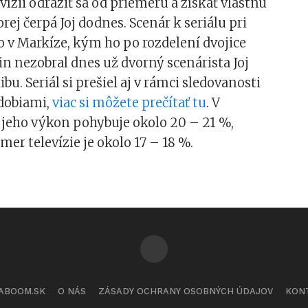
ízii odraziť sa od priemeru a získať vlastnú
orej čerpá Joj dodnes. Scenár k seriálu pri
o v Markíze, kým ho po rozdelení dvojice
n nezobral dnes už dvorný scenárista Joj
bu. Seriál si prešiel aj v rámci sledovanosti
obiami,
viac si môžete prečítať tu
. V
 jeho výkon pohybuje okolo 20 – 21 %,
mer televízie je okolo 17 – 18 %.
ABOOM.SK
O NÁS
ZÁSADY OCHRANY OSOBNÝCH ÚDAJOV
KON