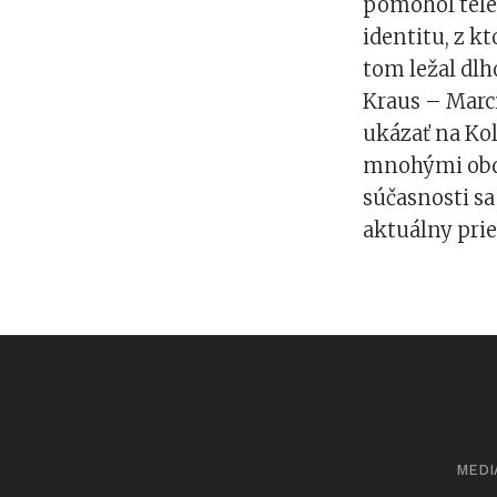
pomohol telev
identitu, z kt
tom ležal dlh
Kraus – Marci
ukázať na Koli
mnohými obd
súčasnosti sa
aktuálny prie
MEDI