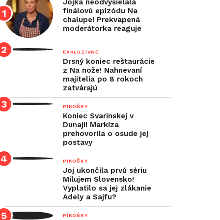
Jojka neodvysielala
finálovú epizódu Na
chalupe! Prekvapená
moderátorka reaguje
EXKLUZÍVNE
Drsný koniec reštaurácie
z Na nože! Nahnevaní
majitelia po 8 rokoch
zatvárajú
PIKOŠKY
Koniec Svarinskej v
Dunaji! Markíza
prehovorila o osude jej
postavy
PIKOŠKY
Joj ukončila prvú sériu
Milujem Slovensko!
Vyplatilo sa jej zlákanie
Adely a Sajfu?
PIKOŠKY