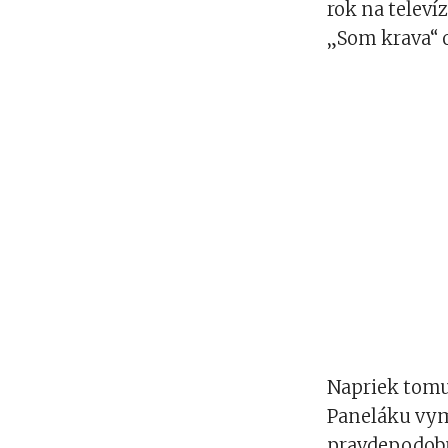
rok na televí
„Som krava“ o
Napriek tomu,
Paneláku vymý
pravdepodobn