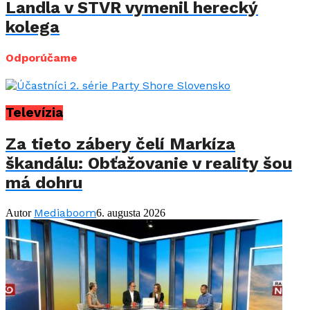
Landla v STVR vymenil herecký
kolega
Odporúčame
Televízia
Za tieto zábery čelí Markíza
škandálu: Obťažovanie v reality šou
má dohru
Mediaboom
Autor
6. augusta 2026