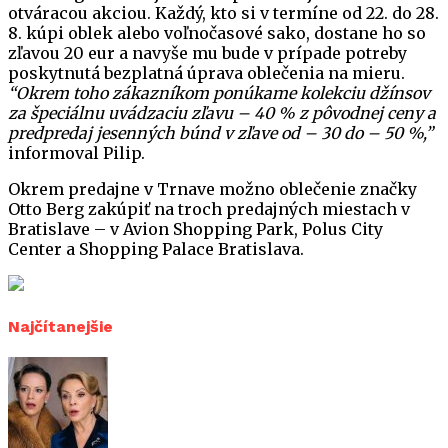
otváracou akciou. Každý, kto si v termíne od 22. do 28.
8. kúpi oblek alebo voľnočasové sako, dostane ho so
zľavou 20 eur a navyše mu bude v prípade potreby
poskytnutá bezplatná úprava oblečenia na mieru.
“Okrem toho zákazníkom ponúkame kolekciu džínsov
za špeciálnu uvádzaciu zľavu – 40 % z pôvodnej ceny a
predpredaj jesenných búnd v zľave od – 30 do – 50 %,”
informoval Pilip.
Okrem predajne v Trnave možno oblečenie značky
Otto Berg zakúpiť na troch predajných miestach v
Bratislave – v Avion Shopping Park, Polus City
Center a Shopping Palace Bratislava.
Najčítanejšie