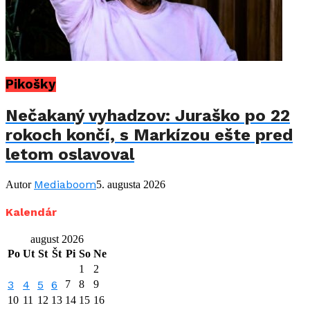
Pikošky
Nečakaný vyhadzov: Juraško po 22
rokoch končí, s Markízou ešte pred
letom oslavoval
Mediaboom
Autor
5. augusta 2026
Kalendár
august 2026
Po
Ut
St
Št
Pi
So
Ne
1
2
3
4
5
6
7
8
9
10
11
12
13
14
15
16