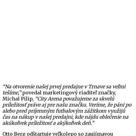
“Na otvorenie našej prvej predajne v Trnave sa veľmi
tešíme,”
povedal marketingový riaditeľ značky,
Michal Pilip,
“City Arena považujeme za skvelú
prílež
itosť práve aj pre našu znač
ku. Veríme, že páni po
alebo pred príjemný
m futbalovým zážitkom využijú
č
as na nákup v našej predajni, kde nájdu oblečenie na
akúkoľvek prílež
itosť a akýkoľvek deň.”
Otto Berg odštartuje veľkolepo so zaujímavou