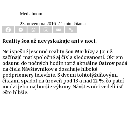
Mediaboom
23. novembra 2016
/ 1 min. čítania
Reality šou už nevyskakuje ani v noci.
Neúspešné jesenné reality šou Markízy a Joj už
začínajú mať spoločné aj čísla sledovanosti. Okrem
odsunu do nočných hodín totiž aktuálne
Ostrov
padá
na čísla Návštevníkov a dosahuje hlboké
podpriemery televízie. S dvomi tohtotýždňovými
číslami spadol na úroveň pod 13 a nad 12 %, čo patrí
medzi jeho najhoršie výkony. Návštevníci vedeli ísť
ešte hlbšie.