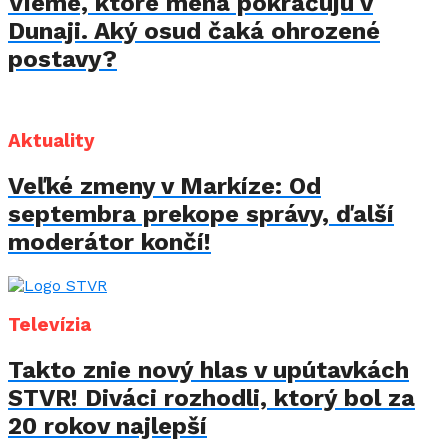
Vieme, ktoré mená pokračujú v
Dunaji. Aký osud čaká ohrozené
postavy?
Aktuality
Veľké zmeny v Markíze: Od
septembra prekope správy, ďalší
moderátor končí!
Televízia
Takto znie nový hlas v upútavkách
STVR! Diváci rozhodli, ktorý bol za
20 rokov najlepší