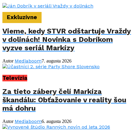
Exkluzívne
Vieme, kedy STVR odštartuje Vraždy
v dolinách! Novinka s Dobríkom
vyzve seriál Markízy
Mediaboom
Autor
7. augusta 2026
Televízia
Za tieto zábery čelí Markíza
škandálu: Obťažovanie v reality šou
má dohru
Mediaboom
Autor
6. augusta 2026