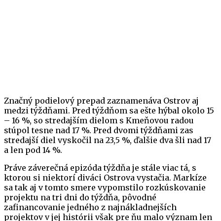
Značný podielový prepad zaznamenáva Ostrov aj
medzi týždňami. Pred týždňom sa ešte hýbal okolo 15
– 16 %, so stredajším dielom s Kmeňovou radou
stúpol tesne nad 17 %. Pred dvomi týždňami zas
stredajší diel vyskočil na 23,5 %, ďalšie dva šli nad 17
a len pod 14 %.
Práve záverečná epizóda týždňa je stále viac tá, s
ktorou si niektorí diváci Ostrova vystačia. Markíze
sa tak aj v tomto smere vypomstilo rozkúskovanie
projektu na tri dni do týždňa, pôvodné
zafinancovanie jedného z najnákladnejších
projektov v jej histórii však pre ňu malo význam len