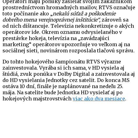
Operátori majú ponuky zasielať svojim zákazníkom
prostredníctvom hromadných mailov, RTVS označuje
toto počínanie ako „
nekalú súťaž a poškodenie
dobrého mena verejnoprávnej inštitúcie“,
zároveň sa
od nich dištancuje. Televízia nekonkretizuje o akých
operátorov ide. Okrem oznamu odvysielaného v
prestávke hokeja, televízia na „zavádzajúci
marketing“ operátorov upozorňuje vo veľkom aj na
sociálnej sieti, novinárom rozposlala tlačovú správu.
Do tohto hokejového šampionátu RTVS výrazne
zainvestovala. Vyrába si ich sama, v HD vysiela aj
štúdiá, zvuk ponúka v Dolby Digital a zainvestovala aj
do HD vysielania Jednotky cez satelit. Do konca MS
ostáva 10 dní, finále je naplánované na nedeľu 25.
mája. Na satelite bude Jednotka HD vysielať aj po
hokejových majstrovstvách
viac ako dva mesiace
.