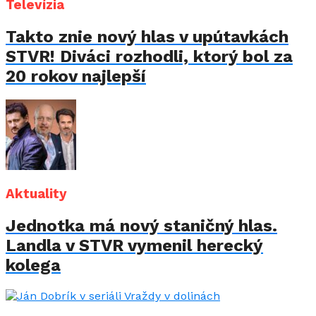
Televízia
Takto znie nový hlas v upútavkách
STVR! Diváci rozhodli, ktorý bol za
20 rokov najlepší
Aktuality
Jednotka má nový staničný hlas.
Landla v STVR vymenil herecký
kolega