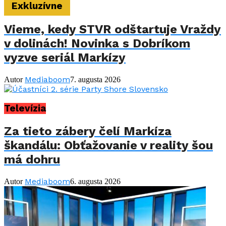
Exkluzívne
Vieme, kedy STVR odštartuje Vraždy
v dolinách! Novinka s Dobríkom
vyzve seriál Markízy
Mediaboom
Autor
7. augusta 2026
Televízia
Za tieto zábery čelí Markíza
škandálu: Obťažovanie v reality šou
má dohru
Mediaboom
Autor
6. augusta 2026