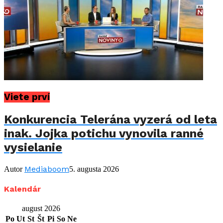
Viete prví
Konkurencia Telerána vyzerá od leta
inak. Jojka potichu vynovila ranné
vysielanie
Mediaboom
Autor
5. augusta 2026
Kalendár
august 2026
Po
Ut
St
Št
Pi
So
Ne