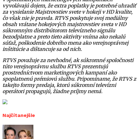
vyvolávajú dojem, že extra poplatky je potrebné uhradiť
za vysielanie Majstrovstiev svete v hokeji v HD kvalite,
čo však nie je pravda. RTVS poskytuje svoj mediálny
obsah vrátane hokejových majstrovstiev sveta v HD
súkromným distribútorom televízneho signálu
bezodplatne a preto tieto aktivity vníma ako nekalú
súťaž, poškodenie dobrého mena ako verejnoprávnej
inštitúcie a dištancuje sa od nich.
RTVS považuje za nevhodné, ak súkromné spoločnosti
túto verejnoprávnu službu RTVS prezentujú
prostredníctvom marketingových kampaní ako
spoplatnenú prémiovú službu. Pripomíname, že RTVS z
takejto formy predaja, ktorú súkromní televízni
operátori propagujú, žiadne príjmy nemá.
Najčítanejšie