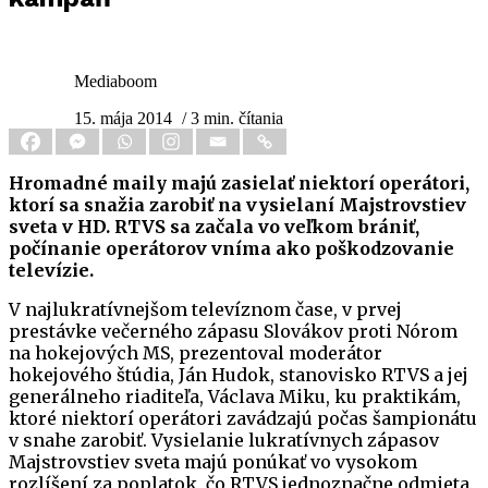
Mediaboom
15. mája 2014
/ 3 min. čítania
Hromadné maily majú zasielať niektorí operátori,
ktorí sa snažia zarobiť na vysielaní Majstrovstiev
sveta v HD. RTVS sa začala vo veľkom brániť,
počínanie operátorov vníma ako poškodzovanie
televízie.
V najlukratívnejšom televíznom čase, v prvej
prestávke večerného zápasu Slovákov proti Nórom
na hokejových MS, prezentoval moderátor
hokejového štúdia, Ján Hudok, stanovisko RTVS a jej
generálneho riaditeľa, Václava Miku, ku praktikám,
ktoré niektorí operátori zavádzajú počas šampionátu
v snahe zarobiť. Vysielanie lukratívnych zápasov
Majstrovstiev sveta majú ponúkať vo vysokom
rozlíšení za poplatok, čo RTVS jednoznačne odmieta.