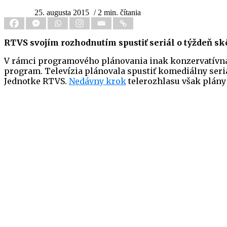
25. augusta 2015
/ 2 min. čítania
RTVS svojím rozhodnutím spustiť seriál o týždeň sk
V rámci programového plánovania inak konzervatívna Č
program. Televízia plánovala spustiť komediálny seri
Jednotke RTVS.
Nedávny krok
telerozhlasu však plány