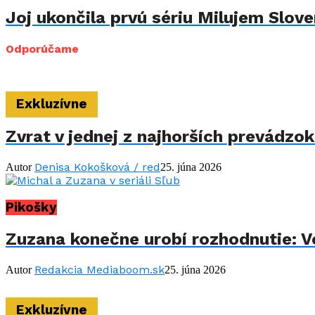
Joj ukončila prvú sériu Milujem Sloven
Odporúčame
Exkluzívne
Zvrat v jednej z najhorších prevádzo
Denisa Kokošková / red
Autor
25. júna 2026
Pikošky
Zuzana konečne urobí rozhodnutie: Vo
Redakcia Mediaboom.sk
Autor
25. júna 2026
Exkluzívne