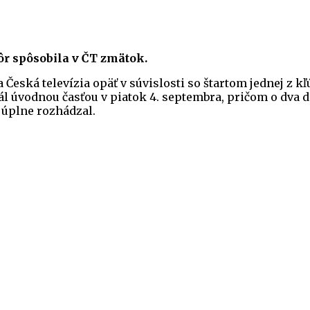
ôr spôsobila v ČT zmätok.
eská televízia opäť v súvislosti so štartom jednej z k
ál úvodnou časťou v piatok 4. septembra, pričom o dva 
 úplne rozhádzal.