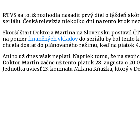
RTVS sa totiž rozhodla nasadiť prvý diel o týždeň skô
seriálu. Česká televízia niekoľko dní na tento krok ne
Skorší štart Doktora Martina na Slovensku postavil Č
na pomer
finančných vkladov
do seriálu by bol tento 
chcela dostať do plánovaného režimu, keď na piatok 4
Ani to už dnes však neplatí. Napriek tomu, že na svoji
Doktor Martin začne už tento piatok 28. augusta o 20
Jednotka uviesť 13. komnatu Milana Kňažka, ktorý v Do