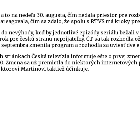
r a to na nedeľu 30. augusta, čím nedala priestor pre r
zareagovala, čím sa zdalo, že spolu s RTVS má kroky pre
T do nevýhody, keď by jednotlivé epizódy seriálu bežal
krok pre českú stranu neprijateľný. ČT sa tak rozhodla ož
. septembra zmenila program a rozhodla sa uviesť dve e
ch stránkach Česká televízia informuje ešte o prvej zme
:00. Zmena sa už premietla do niektorých internetových
ktorovi Martinovi taktiež účinkuje.