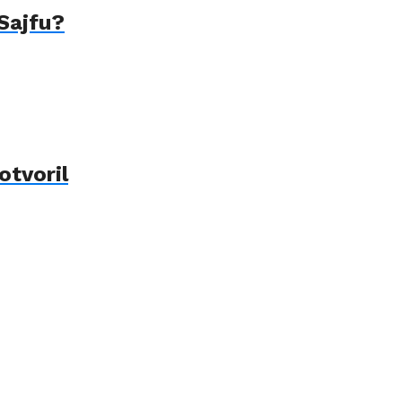
 Sajfu?
otvoril