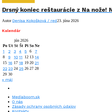
Drsný koniec reštaurácie z Na nože! 
Denisa Kokošková / red
Autor
23. júna 2026
Kalendár
jún 2026
Po
Ut
St
Št
Pi
So
Ne
1
2
3
4
5
6
7
8
9
10
11
12
13
14
15
16
17
18
19
20
21
22
23
24
25
26
27
28
29
30
« máj
Mediaboom.sk
O nás
Zásady ochrany osobných údajov
Kontakty