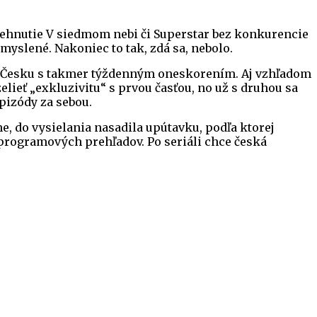
ozbehnutie V siedmom nebi či Superstar bez konkurencie
myslené. Nakoniec to tak, zdá sa, nebolo.
i v Česku s takmer týždenným oneskorením. Aj vzhľadom
elieť „exkluzivitu“ s prvou časťou, no už s druhou sa
pizódy za sebou.
ne, do vysielania nasadila upútavku, podľa ktorej
 programových prehľadov. Po seriáli chce česká