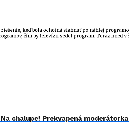
 riešenie, keď bola ochotná siahnuť po náhlej programov
rogramov, čím by televízii sedel program. Teraz hneď v š
u Na chalupe! Prekvapená moderátorka