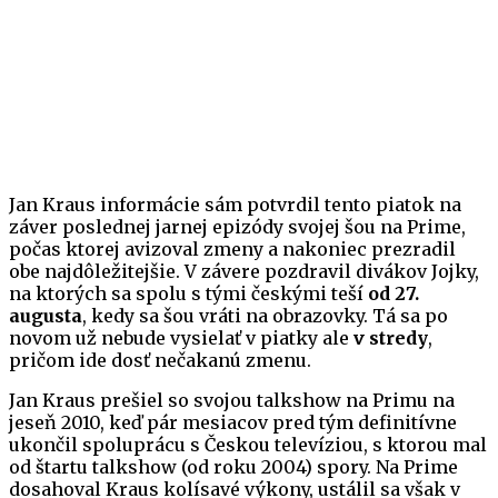
Jan Kraus informácie sám potvrdil tento piatok na
záver poslednej jarnej epizódy svojej šou na Prime,
počas ktorej avizoval zmeny a nakoniec prezradil
obe najdôležitejšie. V závere pozdravil divákov Jojky,
na ktorých sa spolu s tými českými teší
od 27.
augusta
, kedy sa šou vráti na obrazovky. Tá sa po
novom už nebude vysielať v piatky ale
v stredy
,
pričom ide dosť nečakanú zmenu.
Jan Kraus prešiel so svojou talkshow na Primu na
jeseň 2010, keď pár mesiacov pred tým definitívne
ukončil spoluprácu s Českou televíziou, s ktorou mal
od štartu talkshow (od roku 2004) spory. Na Prime
dosahoval Kraus kolísavé výkony, ustálil sa však v