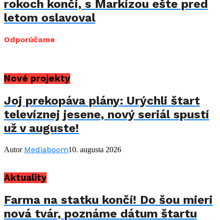
rokoch končí, s Markízou ešte pred
letom oslavoval
Odporúčame
Nové projekty
Joj prekopáva plány: Urýchli štart
televíznej jesene, nový seriál spustí
už v auguste!
Mediaboom
Autor
10. augusta 2026
Aktuality
Farma na statku končí! Do šou mieri
nová tvár, poznáme dátum štartu