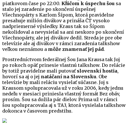
piatkovom čase po 22:00.
Kľúčom k úspechu šou
sa
stalo jej zaradenie po skončení úspešnej
Všechnopárty s Karlom Šípom, ktorá pravidelne
presahuje milión divákov a prináša ČT vysoko
nadpriemerné výsledky. Kraus tak so Šípom
nekolidoval a nevysielal sa ani neskoro po skončení
Všechnopárty, ale jej divákov dedil. Streda je pre obe
televízie ale aj divákov v rámci zaradenia talkshow
veľkou neznámou a
môže znamenať jej pád
.
Prostredníctvom federálnej Šou Jana Krausa tak Joj
po rokoch opäť prinesie vlastnú talkshow. Do relácie
by totiž pravidelne mali putovať
slovenskí hostia
,
hovorí sa aj o jej
natáčaní na Slovensku
. Obe
televízie by mali reláciu vysielať súčasne. Joj s
Krausom spolupracovala už v roku 2006, kedy jednu
nedeľu v mesiaci priniesla vlastný formát Bez obáv,
prosím. Šou sa dožila pár dielov. Prima už v rámci
šou spolupracovala aj s TA3, ktorá vysielala talkshow
dokonca v časovom predstihu.