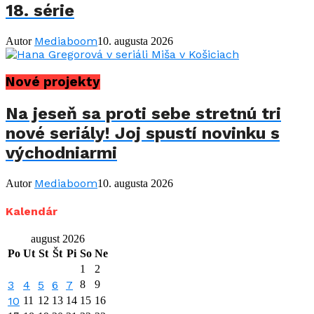
18. série
Mediaboom
Autor
10. augusta 2026
Nové projekty
Na jeseň sa proti sebe stretnú tri
nové seriály! Joj spustí novinku s
východniarmi
Mediaboom
Autor
10. augusta 2026
Kalendár
august 2026
Po
Ut
St
Št
Pi
So
Ne
1
2
3
4
5
6
7
8
9
10
11
12
13
14
15
16