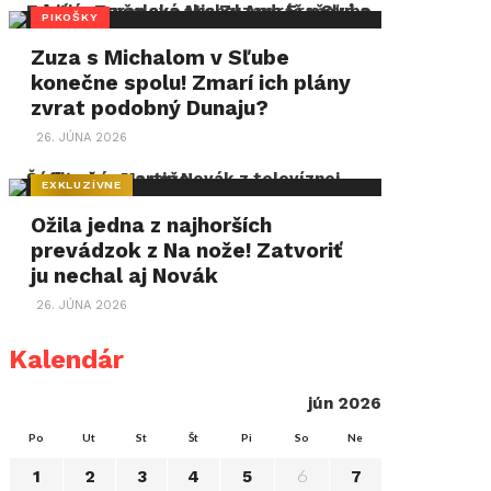
PIKOŠKY
Zuza s Michalom v Sľube
konečne spolu! Zmarí ich plány
zvrat podobný Dunaju?
26. JÚNA 2026
EXKLUZÍVNE
Ožila jedna z najhorších
prevádzok z Na nože! Zatvoriť
ju nechal aj Novák
26. JÚNA 2026
Kalendár
jún 2026
Po
Ut
St
Št
Pi
So
Ne
6
1
2
3
4
5
7