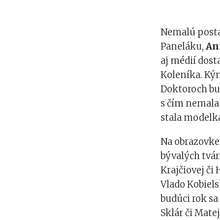
Nemalú postav
Paneláku,
An
aj médií dost
Koleníka. Kým
Doktoroch bu
s čím nemala p
stala modelk
Na obrazovke 
bývalých tvár
Krajčiovej či
Vlado Kobiels
budúci rok sa
Sklár či Mate