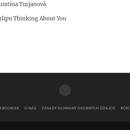
Kristína Turjanová.
 klipu Thinking About You
ABOOM.SK
O NÁS
ZÁSADY OCHRANY OSOBNÝCH ÚDAJOV
KON