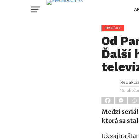
A
PIKOŠKY
Od Pa
Ďalší 
televí
Redakci
16. októb
Medzi seriá
ktorá sa sta
Už zajtra šta