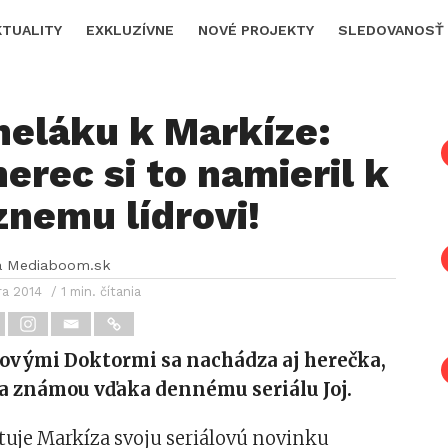
KTUALITY
EXKLUZÍVNE
NOVÉ PROJEKTY
SLEDOVANOSŤ
neláku k Markíze:
herec si to namieril k
znemu lídrovi!
a Mediaboom.sk
ra 2014
/ 1 min. čítania
lovými Doktormi sa nachádza aj herečka,
la známou vďaka dennému seriálu Joj.
rtuje Markíza svoju seriálovú novinku