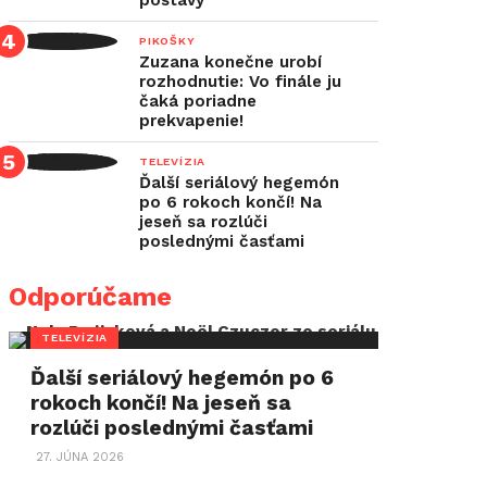
postavy
PIKOŠKY
Zuzana konečne urobí
rozhodnutie: Vo finále ju
čaká poriadne
prekvapenie!
TELEVÍZIA
Ďalší seriálový hegemón
po 6 rokoch končí! Na
jeseň sa rozlúči
poslednými časťami
Odporúčame
TELEVÍZIA
Ďalší seriálový hegemón po 6
rokoch končí! Na jeseň sa
rozlúči poslednými časťami
27. JÚNA 2026