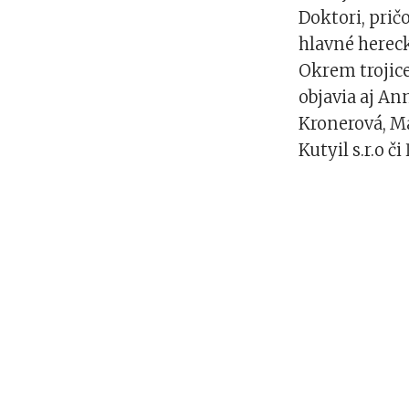
Doktori, prič
hlavné hereck
Okrem trojice
objavia aj An
Kronerová, M
Kutyil s.r.o č