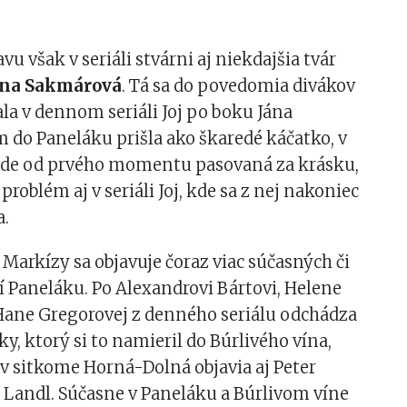
u však v seriáli stvárni aj niekdajšia tvár
na Sakmárová
. Tá sa do povedomia divákov
ala v dennom seriáli Joj po boku Jána
 do Paneláku prišla ako škaredé káčatko, v
de od prvého momentu pasovaná za krásku,
roblém aj v seriáli Joj, kde sa z nej nakoniec
a.
Markízy sa objavuje čoraz viac súčasných či
í Paneláku. Po Alexandrovi Bártovi, Helene
 Hane Gregorovej z denného seriálu odchádza
ky, ktorý si to namieril do Búrlivého vína,
 v sitkome Horná-Dolná objavia aj Peter
j Landl. Súčasne v Paneláku a Búrlivom víne