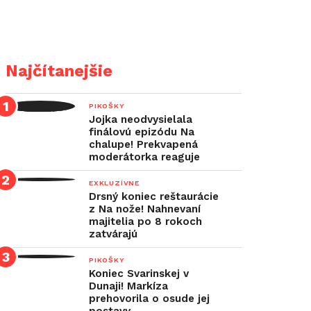
Najčítanejšie
PIKOŠKY
Jojka neodvysielala
finálovú epizódu Na
chalupe! Prekvapená
moderátorka reaguje
EXKLUZÍVNE
Drsný koniec reštaurácie
z Na nože! Nahnevaní
majitelia po 8 rokoch
zatvárajú
PIKOŠKY
Koniec Svarinskej v
Dunaji! Markíza
prehovorila o osude jej