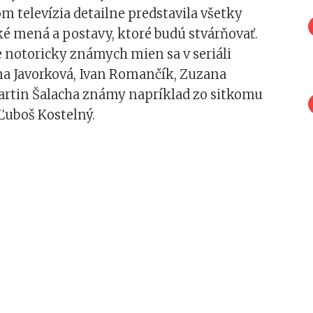
om televízia detailne predstavila všetky
é mená a postavy, ktoré budú stvárňovať.
 notoricky známych mien sa v seriáli
na Javorková, Ivan Romančík, Zuzana
artin Šalacha známy napríklad zo sitkomu
i Ľuboš Kostelný.