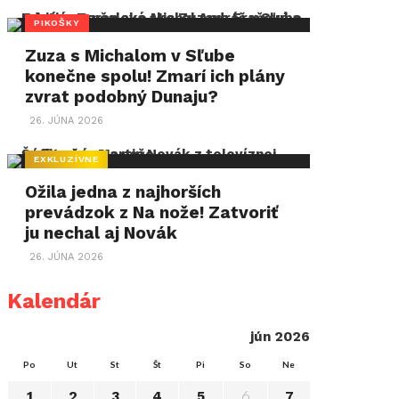
PIKOŠKY
Zuza s Michalom v Sľube
konečne spolu! Zmarí ich plány
zvrat podobný Dunaju?
26. JÚNA 2026
EXKLUZÍVNE
Ožila jedna z najhorších
prevádzok z Na nože! Zatvoriť
ju nechal aj Novák
26. JÚNA 2026
Kalendár
jún 2026
Po
Ut
St
Št
Pi
So
Ne
6
1
2
3
4
5
7