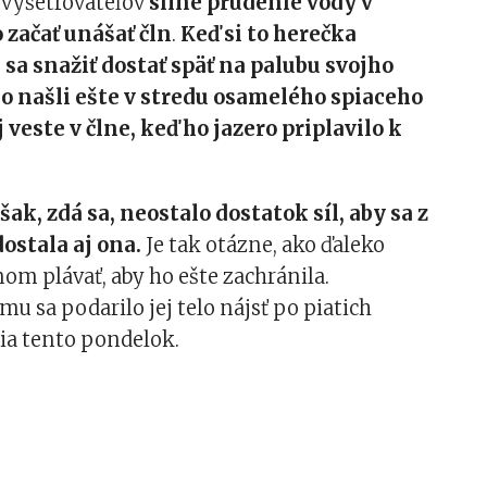
 vyšetrovateľov
silné prúdenie vody v
 začať unášať čln
.
Keď si to herečka
 sa snažiť dostať späť na palubu svojho
o našli ešte v stredu osamelého spiaceho
veste v člne, keď ho jazero priplavilo k
ak, zdá sa, neostalo dostatok síl, aby sa z
dostala aj ona.
Je tak otázne, ako ďaleko
om plávať, aby ho ešte zachránila.
mu sa podarilo jej telo nájsť po piatich
ia tento pondelok.