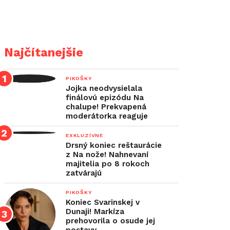
Najčítanejšie
PIKOŠKY
Jojka neodvysielala
finálovú epizódu Na
chalupe! Prekvapená
moderátorka reaguje
EXKLUZÍVNE
Drsný koniec reštaurácie
z Na nože! Nahnevaní
majitelia po 8 rokoch
zatvárajú
PIKOŠKY
Koniec Svarinskej v
Dunaji! Markíza
prehovorila o osude jej