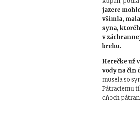
kúpali, podľa
jazere mohlo
všimla, mala
syna, ktoréh
v záchrannej 
brehu.
Herečke už vš
vody na čln 
musela so syn
Pátraciemu tí
dňoch pátran