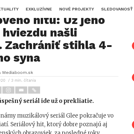
ská tragédia
KTUALITY
EXKLUZÍVNE
NOVÉ PROJEKTY
SLEDOVANOSŤ
ového hitu: Už jeho
 hviezdu našli
 Zachrániť stihla 4-
ho syna
a Mediaboom.sk
020
/ 3 min. čítania
spešný seriál ide už o prekliatie.
známy muzikálový seriál Glee pokračuje vo
atí. Seriálový hit, ktorý dobre poznajú aj
venských obrazoviek, za posledné roky