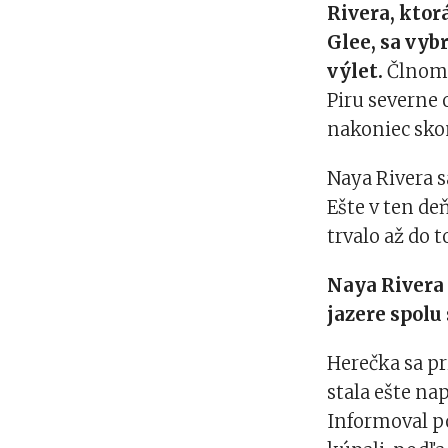
Rivera, ktor
Glee, sa vy
výlet.
Člnom 
Piru severne 
nakoniec skon
Naya Rivera s
Ešte v ten de
trvalo až do 
Naya Rivera 
jazere spolu
Herečka sa pr
stala ešte na
Informoval p