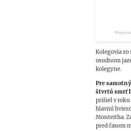
Príspev
Kolegovia zo s
osudnom jazer
kolegyne.
Pre samotný 
štvrtú smrť 
prišiel v rok
hlavnú hviezd
Monteitha. Z
pred časom ma