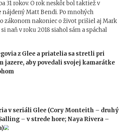
ba 31 rokov. O rok neskôr bol taktiež v
be nájdený Matt Bendi. Po mnohých
o zákonom nakoniec o život prišiel aj Mark
ý si naň v roku 2018 siahol sám a spáchal
ovia z Glee a priatelia sa stretli pri
 jazere, aby povedali svojej kamarátke
bohom
ia v seriáli Glee (Cory Monteith – druhý
Salling – v strede hore; Naya Rivera –
a)