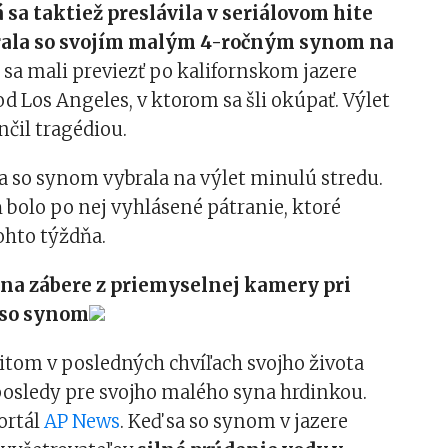
á sa taktiež preslávila v seriálovom hite
brala so svojím malým 4-ročným synom na
sa mali previezť po kalifornskom jazere
od Los Angeles, v ktorom sa šli okúpať. Výlet
čil tragédiou.
a so synom vybrala na výlet minulú stredu.
ň bolo po nej vyhlásené pátranie, ktoré
tohto týždňa.
na zábere z priemyselnej kamery pri
 so synom
itom v posledných chvíľach svojho života
posledy pre svojho malého syna hrdinkou.
ortál
AP News
. Keď sa so synom v jazere