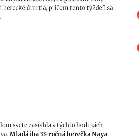
i herecké úmrtia, pričom tento týždeň sa
.
lom svete zasiahla v týchto hodinách
áva.
Mladá iba 33-ročná herečka Naya