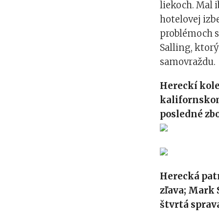
liekoch. Mal i
hotelovej iz
problémoch s
Salling, ktor
samovraždu.
Hereckí koleg
kalifornskom
posledné z
Herecká patr
zľava; Mark 
štvrtá sprav