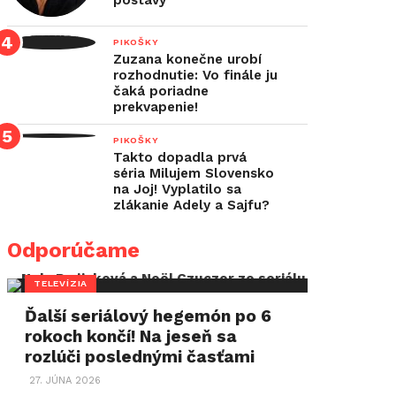
postavy
PIKOŠKY
Zuzana konečne urobí
rozhodnutie: Vo finále ju
čaká poriadne
prekvapenie!
PIKOŠKY
Takto dopadla prvá
séria Milujem Slovensko
na Joj! Vyplatilo sa
zlákanie Adely a Sajfu?
Odporúčame
TELEVÍZIA
Ďalší seriálový hegemón po 6
rokoch končí! Na jeseň sa
rozlúči poslednými časťami
27. JÚNA 2026