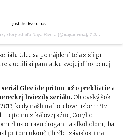
just the two of us
ok, ktorý zdieľa
Naya Rivera
(@nayarivera),
7 Júl 2020 o 3:15 PDT
eriálu Glee sa po nájdení tela zišli pri
e a uctili si pamiatku svojej dlhoročnej
seriál Glee ide pritom už o prekliatie a
hereckej hviezdy seriálu.
Obrovský šok
u 2013, kedy našli na hotelovej izbe mŕtvu
u tejto muzikálovej série, Coryho
omrel na otravu drogami a alkoholom, iba
l pritom ukončiť liečbu závislosti na