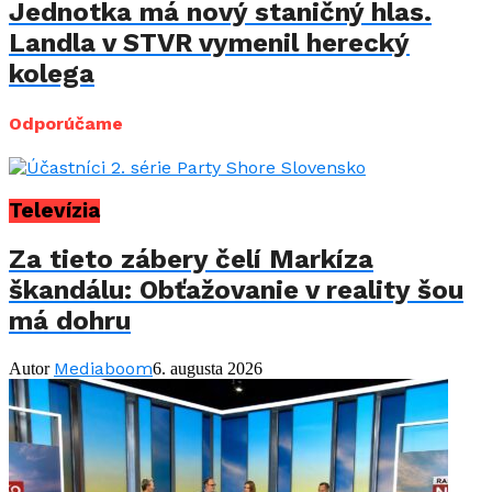
Jednotka má nový staničný hlas.
Landla v STVR vymenil herecký
kolega
Odporúčame
Televízia
Za tieto zábery čelí Markíza
škandálu: Obťažovanie v reality šou
má dohru
Mediaboom
Autor
6. augusta 2026