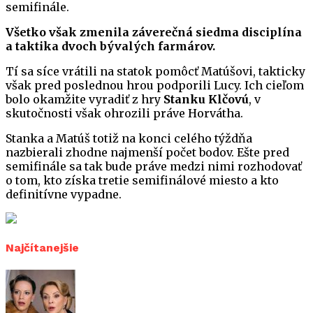
semifinále.
Všetko však zmenila záverečná siedma disciplína
a taktika dvoch bývalých farmárov.
Tí sa síce vrátili na statok pomôcť Matúšovi, takticky
však pred poslednou hrou podporili Lucy. Ich cieľom
bolo okamžite vyradiť z hry
Stanku Klčovú
, v
skutočnosti však ohrozili práve Horvátha.
Stanka a Matúš totiž na konci celého týždňa
nazbierali zhodne najmenší počet bodov. Ešte pred
semifinále sa tak bude práve medzi nimi rozhodovať
o tom, kto získa tretie semifinálové miesto a kto
definitívne vypadne.
Najčítanejšie