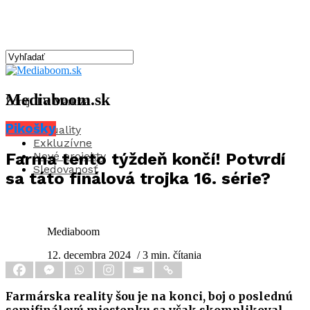
Mediaboom.sk
Zdroj: TV Markíza
Pikošky
Aktuality
Exkluzívne
Nové projekty
Farma tento týždeň končí! Potvrdí
Sledovanosť
sa táto finálová trojka 16. série?
Mediaboom
12. decembra 2024
/ 3 min. čítania
Farmárska reality šou je na konci, boj o poslednú