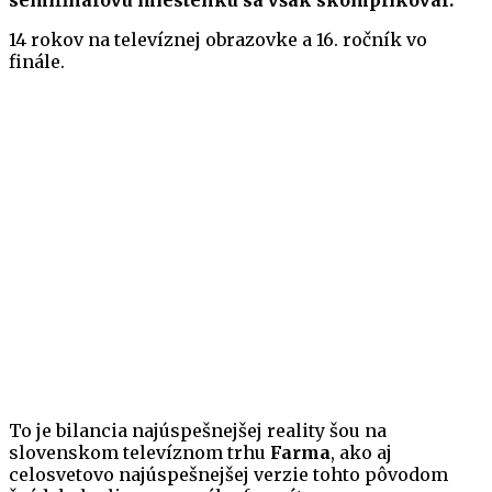
semifinálovú miestenku sa však skomplikoval.
14 rokov na televíznej obrazovke a 16. ročník vo
finále.
To je bilancia najúspešnejšej reality šou na
slovenskom televíznom trhu
Farma
, ako aj
celosvetovo najúspešnejšej verzie tohto pôvodom