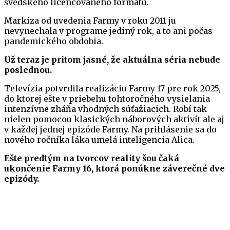
švédskeho licencovaného formátu.
Markíza od uvedenia Farmy v roku 2011 ju
nevynechala v programe jediný rok, a to ani počas
pandemického obdobia.
Už teraz je pritom jasné, že aktuálna séria nebude
poslednou.
Televízia potvrdila realizáciu Farmy 17 pre rok 2025,
do ktorej ešte v priebehu tohtoročného vysielania
intenzívne zháňa vhodných súťažiacich. Robí tak
nielen pomocou klasických náborových aktivít ale aj
v každej jednej epizóde Farmy. Na prihlásenie sa do
nového ročníka láka umelá inteligencia Alica.
Ešte predtým na tvorcov reality šou čaká
ukončenie Farmy 16, ktorá ponúkne záverečné dve
epizódy.