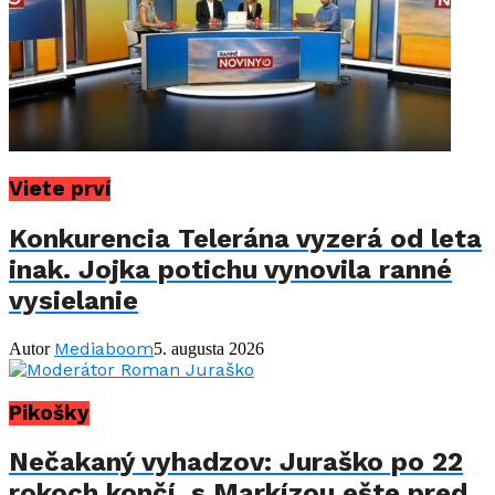
Viete prví
Konkurencia Telerána vyzerá od leta
inak. Jojka potichu vynovila ranné
vysielanie
Mediaboom
Autor
5. augusta 2026
Pikošky
Nečakaný vyhadzov: Juraško po 22
rokoch končí, s Markízou ešte pred