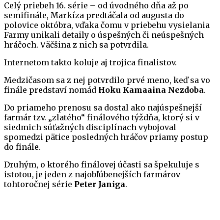
Celý priebeh 16. série – od úvodného dňa až po
semifinále, Markíza predtáčala od augusta do
polovice októbra, vďaka čomu v priebehu vysielania
Farmy unikali detaily o úspešných či neúspešných
hráčoch. Väčšina z nich sa potvrdila.
Internetom takto koluje aj trojica finalistov.
Medzičasom sa z nej potvrdilo prvé meno, keď sa vo
finále predstaví nomád
Hoku Kamaaina Nezdoba
.
Do priameho prenosu sa dostal ako najúspešnejší
farmár tzv. „zlatého“ finálového týždňa, ktorý si v
siedmich súťažných disciplínach vybojoval
spomedzi pätice posledných hráčov priamy postup
do finále.
Druhým, o ktorého finálovej účasti sa špekuluje s
istotou, je jeden z najobľúbenejších farmárov
tohtoročnej série
Peter Janiga
.