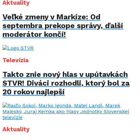
Aktuality
Veľké zmeny v Markíze: Od
septembra prekope správy, ďalší
moderátor končí!
Televízia
Takto znie nový hlas v upútavkách
STVR! Diváci rozhodli, ktorý bol za
20 rokov najlepší
Aktuality