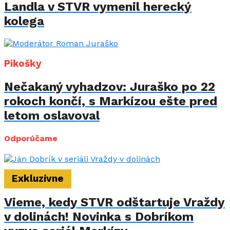
Landla v STVR vymenil herecký
kolega
Pikošky
Nečakaný vyhadzov: Juraško po 22
rokoch končí, s Markízou ešte pred
letom oslavoval
Odporúčame
Exkluzívne
Vieme, kedy STVR odštartuje Vraždy
v dolinách! Novinka s Dobríkom