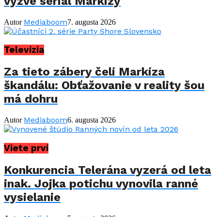
vyzve seriál Markízy
Mediaboom
Autor
7. augusta 2026
Televízia
Za tieto zábery čelí Markíza
škandálu: Obťažovanie v reality šou
má dohru
Mediaboom
Autor
6. augusta 2026
Viete prví
Konkurencia Telerána vyzerá od leta
inak. Jojka potichu vynovila ranné
vysielanie