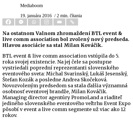
Mediaboom
19. januára 2016
/ 2 min. čítania
Na ostatnom Valnom zhromaždení BTL event &
live comm association bol zvolený nový predseda.
Hlavou asociácie sa stal Milan Kováčik.
BTL event & live comm association vstúpila do 5.
roka svojej existencie. Na jej čele sa postupne
vystriedali poprední reprezentanti slovenského
eventového sveta: Michal Svarinský, Lukáš Jesenský,
Štefan Kozák a posledne Andrea Skočeková.
Novozvoleným predsedom sa stala ďalšia významná
osobnosť eventovej brandže, Milan Kováčik.
Managing director agentúry PromoLand a riaditeľ
jediného slovenského eventového veľtrhu Event Expo
pôsobí v event a live comm segmente už viac ako 12
rokov.