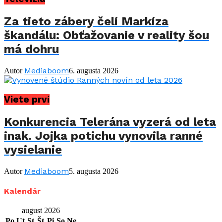
Za tieto zábery čelí Markíza
škandálu: Obťažovanie v reality šou
má dohru
Mediaboom
Autor
6. augusta 2026
Viete prví
Konkurencia Telerána vyzerá od leta
inak. Jojka potichu vynovila ranné
vysielanie
Mediaboom
Autor
5. augusta 2026
Kalendár
august 2026
Po
Ut
St
Št
Pi
So
Ne