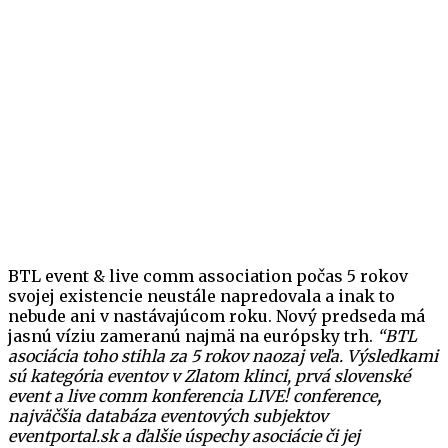
BTL event & live comm association počas 5 rokov
svojej existencie neustále napredovala a inak to
nebude ani v nastávajúcom roku. Nový predseda má
jasnú víziu zameranú najmä na európsky trh.
“BTL
asociácia toho stihla za 5 rokov naozaj veľa. Výsledkami
sú kategória eventov v Zlatom klinci, prvá slovenské
event a live comm konferencia LIVE! conference
,
najväčš
ia databáza eventových subjektov
eventportal.sk a ďalšie ú
spechy asociácie či jej