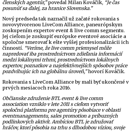
členských agentúr,”
povedal Milan Kováčik,
“Je č
as
posunúť sa ďalej, za hranice Slovenska.”
Nový predseda tak naznačil už začaté rokovania s
novovytvorenou LiveCom Alliance, paneurópskym
zoskupením expertov event & live comm segmentu.
Jej cieľom je zoskupiť európske eventové asociácie a
spoločne smerovať k ešte vyššej profesionalizácii ich
činností.
“
Veríme, ž
e live comm priemysel môže
napredovať iba prostredníctvom zdieľania informácií
medzi lokálnymi trhmi, prostredníctvom lokálnych
expertov, poznatkov a najefektívnejších spôsobov práce
pozdvihujúc ich na globálnu úroveň,”
hovorí Kováčik.
Rokovania s LiveCom Alliance by mali byť ukončené v
prvých mesiacoch roka 2016.
Občianske združenie BTL event & live comm
association vzniklo v lete 2011 s cieľom vytvoriť
spoločnú platformu pre agentúry pôsobiace v oblasti
eventmanagementu, sales promotion a príbuzných
podlinkových aktivít. Ambíciou BTL je združovať
hráčov, ktorí pôsobia na trhu s dlhodobou víziou, svoje