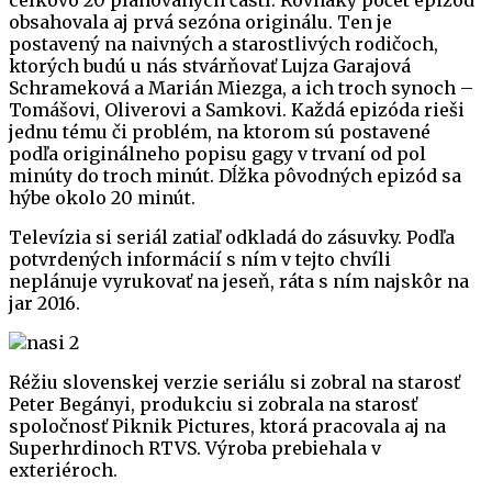
celkovo 20 plánovaných častí. Rovnaký počet epizód
obsahovala aj prvá sezóna originálu. Ten je
postavený na naivných a starostlivých rodičoch,
ktorých budú u nás stvárňovať Lujza Garajová
Schrameková a Marián Miezga, a ich troch synoch –
Tomášovi, Oliverovi a Samkovi. Každá epizóda rieši
jednu tému či problém, na ktorom sú postavené
podľa originálneho popisu gagy v trvaní od pol
minúty do troch minút. Dĺžka pôvodných epizód sa
hýbe okolo 20 minút.
Televízia si seriál zatiaľ odkladá do zásuvky. Podľa
potvrdených informácií s ním v tejto chvíli
neplánuje vyrukovať na jeseň, ráta s ním najskôr na
jar 2016.
Réžiu slovenskej verzie seriálu si zobral na starosť
Peter Begányi, produkciu si zobrala na starosť
spoločnosť Piknik Pictures, ktorá pracovala aj na
Superhrdinoch RTVS. Výroba prebiehala v
exteriéroch.