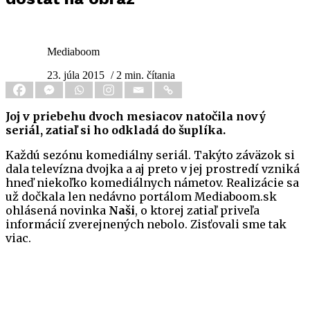
Mediaboom
23. júla 2015
/ 2 min. čítania
Joj v priebehu dvoch mesiacov natočila nový
seriál, zatiaľ si ho odkladá do šuplíka.
Každú sezónu komediálny seriál. Takýto záväzok si
dala televízna dvojka a aj preto v jej prostredí vzniká
hneď niekoľko komediálnych námetov. Realizácie sa
už dočkala len nedávno portálom Mediaboom.sk
ohlásená novinka
Naši
, o ktorej zatiaľ priveľa
informácií zverejnených nebolo. Zisťovali sme tak
viac.