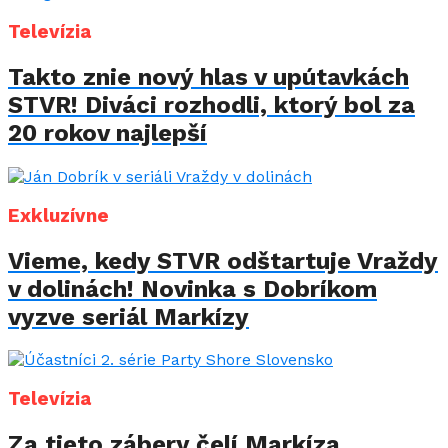
Televízia
Takto znie nový hlas v upútavkách
STVR! Diváci rozhodli, ktorý bol za
20 rokov najlepší
Exkluzívne
Vieme, kedy STVR odštartuje Vraždy
v dolinách! Novinka s Dobríkom
vyzve seriál Markízy
Televízia
Za tieto zábery čelí Markíza