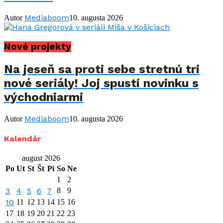
Mediaboom
Autor
10. augusta 2026
Nové projekty
Na jeseň sa proti sebe stretnú tri
nové seriály! Joj spustí novinku s
východniarmi
Mediaboom
Autor
10. augusta 2026
Kalendár
august 2026
Po
Ut
St
Št
Pi
So
Ne
1
2
3
4
5
6
7
8
9
10
11
12
13
14
15
16
17
18
19
20
21
22
23