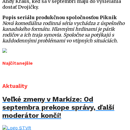
Andy Kraus, keď sa v septembri majú do vysielania
dostať Dvojičky.
Popis seriálu produkčnou spoločnosťou Piknik
Nová komediálna rodinná séria vychádza z úspešného
kanadského formátu. Hlavnými hrdinami je párik
rodičov a ich traja synovia. Spoločne sa potýkajú s
každodennými problémami vo vtipných situáciách.
Najčítanejšie
Aktuality
Veľké zmeny v Markíze: Od
septembra prekope správy, ďalší
moderátor končí!