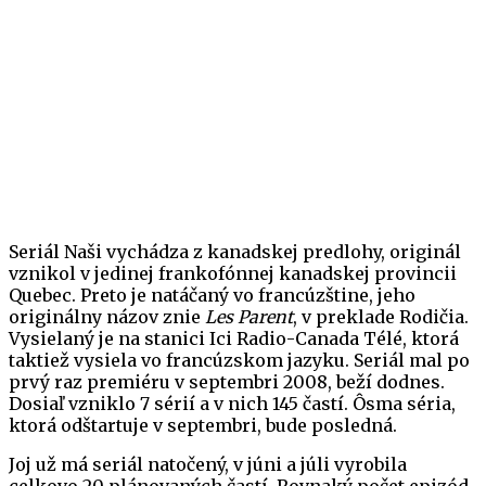
Seriál Naši vychádza z kanadskej predlohy, originál
vznikol v jedinej frankofónnej kanadskej provincii
Quebec. Preto je natáčaný vo francúzštine, jeho
originálny názov znie
Les Parent
, v preklade Rodičia.
Vysielaný je na stanici Ici Radio-Canada Télé, ktorá
taktiež vysiela vo francúzskom jazyku. Seriál mal po
prvý raz premiéru v septembri 2008, beží dodnes.
Dosiaľ vzniklo 7 sérií a v nich 145 častí. Ôsma séria,
ktorá odštartuje v septembri, bude posledná.
Joj už má seriál natočený, v júni a júli vyrobila