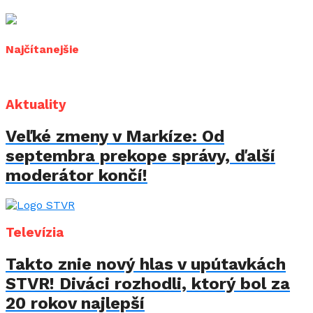
Najčítanejšie
Aktuality
Veľké zmeny v Markíze: Od
septembra prekope správy, ďalší
moderátor končí!
Televízia
Takto znie nový hlas v upútavkách
STVR! Diváci rozhodli, ktorý bol za
20 rokov najlepší