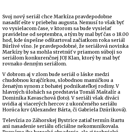
Svoj nový seriál chce Markíza pravdepodobne
nasadiť ešte v priebehu augusta. Nemusí to však byť
vo vysielacom čase, v ktorom sa bude vysielať
pravidelne od septembra, a tým by mal byť čas o 18.00
hod, kde úspešne odštartoval začiatkom roka seriál
Búrlivé víno. Je pravdepodobné, že seriálová novinka
Markízy by sa mohla stretnúť v priamom súboji so
seriálom konkurenčnej JOJ Klan, ktorý by mal byť
rovnako denným seriálom.
V dobrom aj v zlom bude seriál o láske medzi
chudobnou krajčírkou, slobodnou mamičkou a
ženatým synom z bohatej podnikateľkej rodiny. V
hlavných úlohách sa predstavia Tomáš Maštalír a
Dominika Kavaschová (foto). V seriáli však diváci
uvidia aj viacerých hercov z ukončeného seriálu
Horúca krv (Alexander Bárta, či Gabriela Dzúriková).
Televízia zo Záhorskej Bystrice zatiaľ termín štartu
ani nasadenie seriálu oficiálne nekomunikovala.