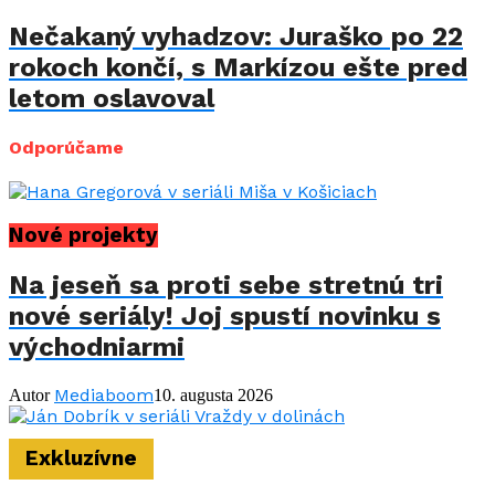
Nečakaný vyhadzov: Juraško po 22
rokoch končí, s Markízou ešte pred
letom oslavoval
Odporúčame
Nové projekty
Na jeseň sa proti sebe stretnú tri
nové seriály! Joj spustí novinku s
východniarmi
Mediaboom
Autor
10. augusta 2026
Exkluzívne