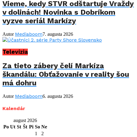
Vieme, kedy STVR odštartuje Vraždy
v dolinách! Novinka s Dobríkom
vyzve seriál Markízy
Mediaboom
Autor
7. augusta 2026
Televízia
Za tieto zábery čelí Markíza
škandálu: Obťažovanie v reality šou
má dohru
Mediaboom
Autor
6. augusta 2026
Kalendár
august 2026
Po
Ut
St
Št
Pi
So
Ne
1
2