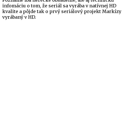
Poznáme iba herecké obsadenie, ale aj technickú
infomáciu o tom, že seriál sa vyrába v natívnej HD
kvalite a pôjde tak o prvý seriálový projekt Markízy
vyrábaný v HD.